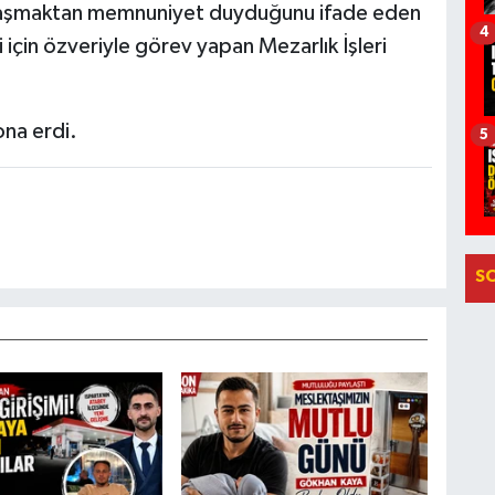
aylaşmaktan memnuniyet duyduğunu ifade eden
4
için özveriyle görev yapan Mezarlık İşleri
ona erdi.
5
S