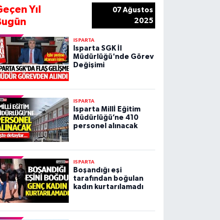
Geçen Yıl
07 Ağustos
Bugün
2025
ISPARTA
Isparta SGK İl
Müdürlüğü'nde Görev
Değişimi
ISPARTA
Isparta Millİ Eğitim
Müdürlüğü’ne 410
personel alınacak
ISPARTA
Boşandığı eşi
tarafından boğulan
kadın kurtarılamadı