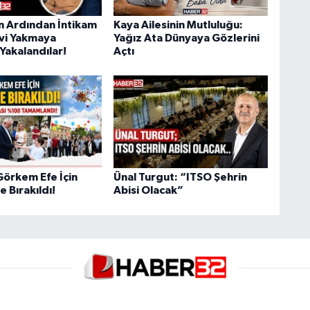
ın Ardından İntikam
Kaya Ailesinin Mutluluğu:
Evi Yakmaya
Yağız Ata Dünyaya Gözlerini
Yakalandılar!
Açtı
Görkem Efe İçin
Ünal Turgut: “ITSO Şehrin
 Bırakıldı!
Abisi Olacak”