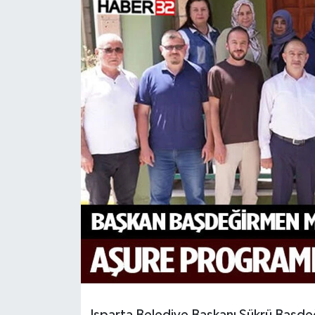
HABERDE İNSAN
İlginç
KÜLTÜR SANAT
MAGAZİN
Oyun
POLİTİKA
RESMİ İLANLAR
SAĞLIK
Spor
Isparta Belediye Başkanı Şükrü Başdeğ