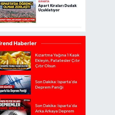
ISPARTA
Apart Kiraları Dudak
Uçuklatıyor
Trend Haberler
Kızartma Yağına 1 Kaşık
Ekleyin, Patatesler Çıtır
Çıtır Olsun
Son Dakika: Isparta’da
Deprem Paniği
Son Dakika: Isparta’da
Arka Arkaya Deprem