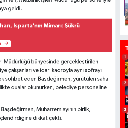
ya geldi.
iharı, Isparta’nın Mimarı: Şükrü
e
1
eri Müdürlüğü bünyesinde gerçekleştirilen
e çalışanları ve idari kadroyla aynı sofrayı
tek sohbet eden Başdeğirmen, yürütülen saha
2
inlikte dualar okunurken, belediye personeline
aşdeğirmen, Muharrem ayının birlik,
3
çlendirdiğine dikkat çekti.