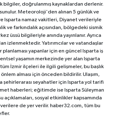
k bilgiler, doğrulanmış kaynaklardan derlenir.
 sunulur. Meteoroloji'den alınan 5 günlük ve
 Isparta namaz vakitleri, Diyanet verileriyle
lik ve farkındalık açısından, bölgedeki sismik
ez üssü bilgileriyle anında yayınlanır. Ayrıca
an izlenmektedir. Yatırımcılar ve vatandaşlar
er planlaması yapanlar için en güncel Isparta iş
. Kentsel yaşamın merkezinde yer alan Isparta
m İzmir ilçeleri ile ilgili gelişmeler, bu başlık
 önlem alması için önceden bildirilir. Ulaşım,
 şehirlerarası seyahatler için Isparta yol tarifi
 hizmet haberleri; eğitimde ise Isparta Süleyman
osu açıklamaları, sosyal etkinlikler kapsamında
n verilere de yer verilir. haber32.com, tüm bu
fler.