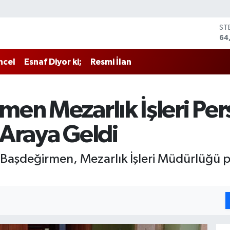
ST
64
GR
65
ncel
Esnaf Diyor ki;
Resmi İlan
Bİ
13
BI
64
en Mezarlık İşleri Per
DO
47
Araya Geldi
EU
55
 Başdeğirmen, Mezarlık İşleri Müdürlüğü 