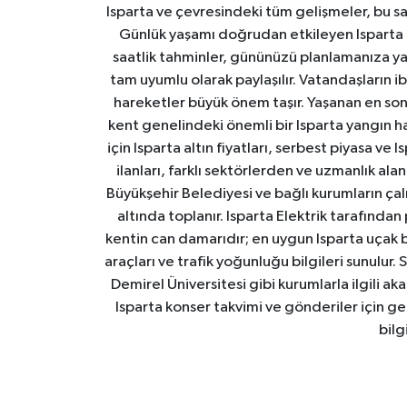
Isparta ve çevresindeki tüm gelişmeler, bu sa
Günlük yaşamı doğrudan etkileyen Isparta ha
saatlik tahminler, gününüzü planlamanıza yar
tam uyumlu olarak paylaşılır. Vatandaşların i
hareketler büyük önem taşır. Yaşanan en son I
kent genelindeki önemli bir Isparta yangın h
için Isparta altın fiyatları, serbest piyasa ve
ilanları, farklı sektörlerden ve uzmanlık al
Büyükşehir Belediyesi ve bağlı kurumların çalışm
altında toplanır. Isparta Elektrik tarafından
kentin can damarıdır; en uygun Isparta uçak bile
araçları ve trafik yoğunluğu bilgileri sunulur.
Demirel Üniversitesi gibi kurumlarla ilgili ak
Isparta konser takvimi ve gönderiler için ger
bilg