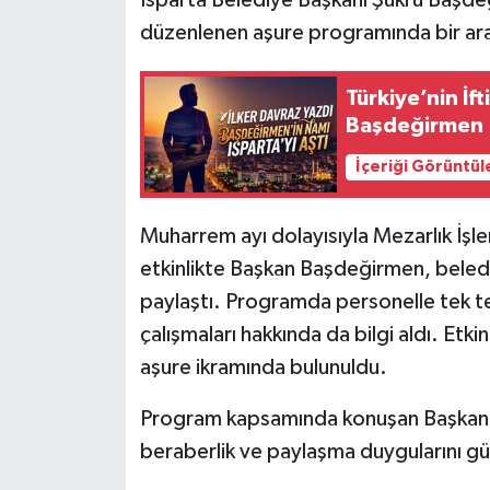
düzenlenen aşure programında bir ara
Tarihi Yapılarımız
Türkiye’nin İft
Teknoloji
Başdeğirmen
Türkiye
İçeriği Görüntül
Yerel
Muharrem ayı dolayısıyla Mezarlık İşl
etkinlikte Başkan Başdeğirmen, belediy
İletişim
paylaştı. Programda personelle tek 
Künye
çalışmaları hakkında da bilgi aldı. Etk
aşure ikramında bulunuldu.
Program kapsamında konuşan Başkan B
beraberlik ve paylaşma duygularını gü