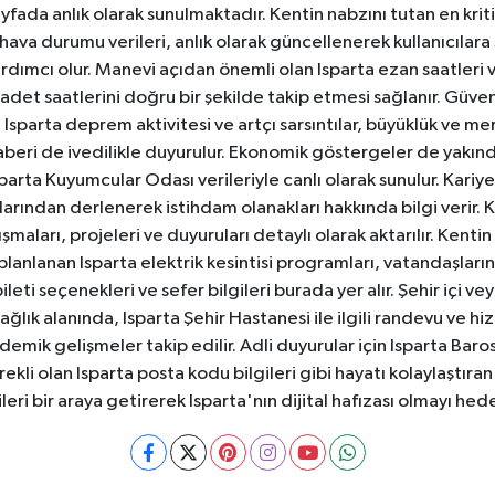
yfada anlık olarak sunulmaktadır. Kentin nabzını tutan en kriti
va durumu verileri, anlık olarak güncellenerek kullanıcılara
dımcı olur. Manevi açıdan önemli olan Isparta ezan saatleri ve
badet saatlerini doğru bir şekilde takip etmesi sağlanır. Güven
sparta deprem aktivitesi ve artçı sarsıntılar, büyüklük ve merk
aberi de ivedilikle duyurulur. Ekonomik göstergeler de yakınd
 Isparta Kuyumcular Odası verileriyle canlı olarak sunulur. Kariy
anlarından derlenerek istihdam olanakları hakkında bilgi verir
aları, projeleri ve duyuruları detaylı olarak aktarılır. Kentin tü
 planlanan Isparta elektrik kesintisi programları, vatandaşların
ti seçenekleri ve sefer bilgileri burada yer alır. Şehir içi veya
 Sağlık alanında, Isparta Şehir Hastanesi ile ilgili randevu ve
ademik gelişmeler takip edilir. Adli duyurular için Isparta Bar
ekli olan Isparta posta kodu bilgileri gibi hayatı kolaylaştıra
ileri bir araya getirerek Isparta'nın dijital hafızası olmayı hede