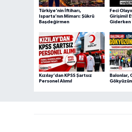
Türkiye’nin İftiharı,
Feci Olay
Isparta’nın Mimarı: Şükrü
Girişimi! 
Başdeğirmen
Giderken 
Kızılay’dan KPSS Şartsız
Balonlar, 
Personel Alımı!
Gökyüzüne