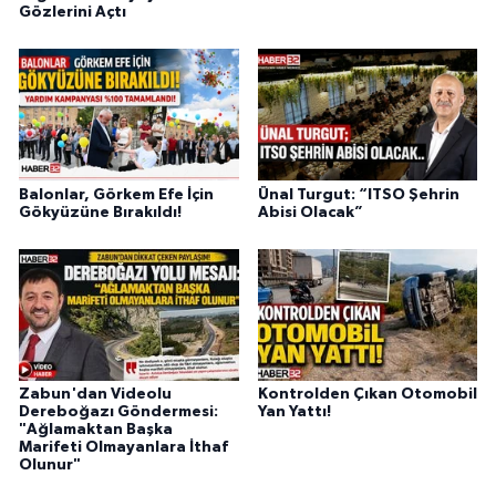
Gözlerini Açtı
Balonlar, Görkem Efe İçin
Ünal Turgut: “ITSO Şehrin
Gökyüzüne Bırakıldı!
Abisi Olacak”
Zabun'dan Videolu
Kontrolden Çıkan Otomobil
Dereboğazı Göndermesi:
Yan Yattı!
"Ağlamaktan Başka
Marifeti Olmayanlara İthaf
Olunur"