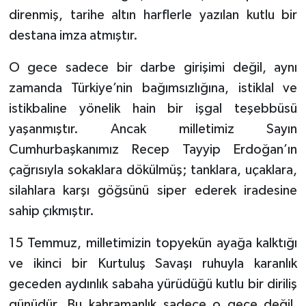
direnmiş, tarihe altın harflerle yazılan kutlu bir
Tarihi Yapılarımız
destana imza atmıştır.
O gece sadece bir darbe girişimi değil, aynı
Teknoloji
zamanda Türkiye’nin bağımsızlığına, istiklal ve
Türkiye
istikbaline yönelik hain bir işgal teşebbüsü
yaşanmıştır. Ancak milletimiz Sayın
Yerel
Cumhurbaşkanımız Recep Tayyip Erdoğan’ın
çağrısıyla sokaklara dökülmüş; tanklara, uçaklara,
İletişim
silahlara karşı göğsünü siper ederek iradesine
Künye
sahip çıkmıştır.
15 Temmuz, milletimizin topyekün ayağa kalktığı
ve ikinci bir Kurtuluş Savaşı ruhuyla karanlık
geceden aydınlık sabaha yürüdüğü kutlu bir diriliş
günüdür. Bu kahramanlık sadece o gece değil,