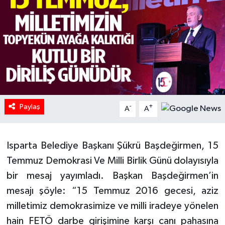
HABERDE İNSAN
İlginç
KÜLTÜR SANAT
MAGAZİN
Paylaş
-
+
A
A
Oyun
Isparta Belediye Başkanı Şükrü Başdeğirmen, 15
POLİTİKA
Temmuz Demokrasi Ve Milli Birlik Günü dolayısıyla
RESMİ İLANLAR
bir mesaj yayımladı. Başkan Başdeğirmen’in
mesajı şöyle: “15 Temmuz 2016 gecesi, aziz
SAĞLIK
milletimiz demokrasimize ve milli iradeye yönelen
hain FETÖ darbe girişimine karşı canı pahasına
Spor