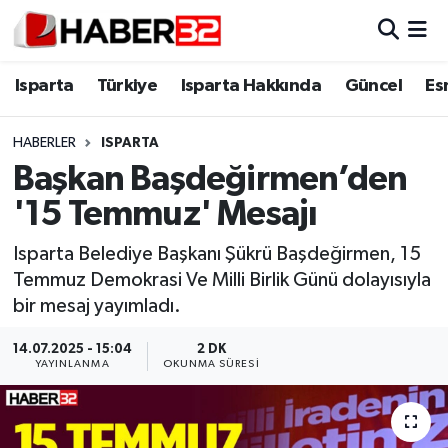
Isparta
Isparta Nöbetçi Eczaneler
Isparta
Türkiye
Isparta Hakkında
Güncel
Es
Isparta Hakkında
Isparta Hava Durumu
HABERLER
ISPARTA
Başkan Başdeğirmen’den
Esnaf Diyor ki;
Isparta Trafik Yoğunluk Haritası
'15 Temmuz' Mesajı
ASAYİŞ
Süper Lig Puan Durumu ve Fikstür
Isparta Belediye Başkanı Şükrü Başdeğirmen, 15
Temmuz Demokrasi Ve Milli Birlik Günü dolayısıyla
BİLİM VE TEKNOLOJİ
Tüm Manşetler
bir mesaj yayımladı.
EĞİTİM
Son Dakika Haberleri
14.07.2025 - 15:04
2 DK
YAYINLANMA
OKUNMA SÜRESI
GENEL
Haber Arşivi
Güncel