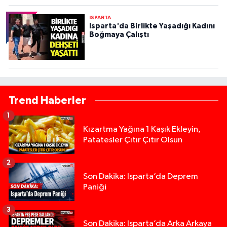
ISPARTA
Isparta'da Birlikte Yaşadığı Kadını
Boğmaya Çalıştı
Trend Haberler
1
Kızartma Yağına 1 Kaşık Ekleyin,
Patatesler Çıtır Çıtır Olsun
2
Son Dakika: Isparta’da Deprem
Paniği
3
Son Dakika: Isparta’da Arka Arkaya