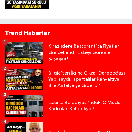
Trend Haberler
1
Kirazlıdere Restorant'ta Fiyatlar
Güncellendi! Listeyi Görenler
Şaşırıyor!
2
Bilgiç’ten İlginç Çıkış: “Dereboğazı
Yapılsaydı, Ispartalılar Kahvaltıya
Bile Antalya’ya Giderdi”
3
Isparta Belediyesi'ndeki O Müdür
Kadroları Kaldırılıyor!
4