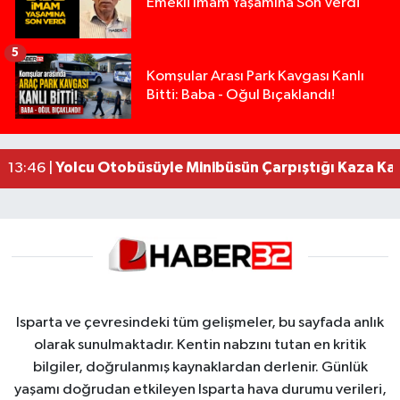
Emekli İmam Yaşamına Son Verdi
5
Isparta’da Silah Operasyonu: 165 Tabanca Ele Ge
19:36 |
Komşular Arası Park Kavgası Kanlı
Bitti: Baba - Oğul Bıçaklandı!
Anız Yangını Kazaya Neden Oldu: 13 Araç Birbirin
17:18 |
Alevlere Teslim Olan Gecekondu Kullanılamaz H
17:08 |
Alevlere teslim olan gecekondu kullanılamaz hal
13:48 |
Yolcu Otobüsüyle Minibüsün Çarpıştığı Kaza K
13:46 |
Isparta ve çevresindeki tüm gelişmeler, bu sayfada anlık
olarak sunulmaktadır. Kentin nabzını tutan en kritik
bilgiler, doğrulanmış kaynaklardan derlenir. Günlük
yaşamı doğrudan etkileyen Isparta hava durumu verileri,