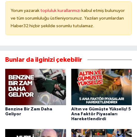
Yorum yazarak
topluluk kurallarımızı
kabul etmiş bulunuyor
ve tüm sorumluluğu üstleniyorsunuz. Yazılan yorumlardan
Haber32 hiçbir şekilde sorumlu tutulamaz.
Bunlar da ilginizi çekebilir
Benzine Bir Zam Daha
Altın ve Gümüşte Yükseliş! 5
Geliyor
Ana Faktör Piyasaları
Hareketlendirdi