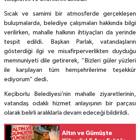
Sıcak ve samimi bir atmosferde gerçekleşen
Tarihi Yapılarımız
buluşmalarda, belediye çalışmaları hakkında bilgi
Teknoloji
verilirken, mahalle halkının ihtiyaçları da yerinde
tespit edildi. Başkan Parlak, vatandaşların
Türkiye
gösterdiği ilgi ve misafirperverlikten duyduğu
memnuniyeti dile getirerek, “Bizleri güler yüzleri
Yerel
ile karşılayan tüm hemşehrilerime teşekkür
İletişim
ediyorum” dedi.
Keçiborlu Belediyesi’nin mahalle ziyaretlerinin,
Künye
vatandaş odaklı hizmet anlayışının bir parçası
olarak belirli aralıklarla devam edeceği bildirildi.
Altın ve Gümüşte