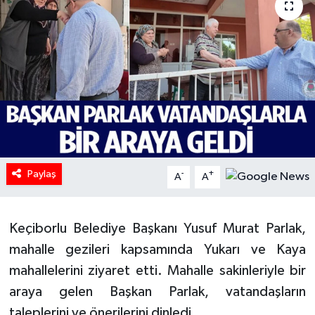
HABERDE İNSAN
İlginç
KÜLTÜR SANAT
MAGAZİN
Oyun
Paylaş
-
+
A
A
POLİTİKA
Keçiborlu Belediye Başkanı Yusuf Murat Parlak,
RESMİ İLANLAR
mahalle gezileri kapsamında Yukarı ve Kaya
mahallelerini ziyaret etti. Mahalle sakinleriyle bir
SAĞLIK
araya gelen Başkan Parlak, vatandaşların
taleplerini ve önerilerini dinledi.
Spor