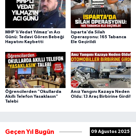
MHP’li Vedat Yılmaz’ın Acı
Isparta’da Silah
Günü: Tedavi Gören Bebeği
Operasyonu: 165 Tabanca
Hayatını Kaybetti
Ele Geçirildi
Öğrencilerden "Okullarda
Anız Yangını Kazaya Neden
Akıllı Telefon Yasaklasın"
Oldu: 13 Araç Birbirine Girdi!
Talebi
Geçen Yıl Bugün
09 Ağustos 2025