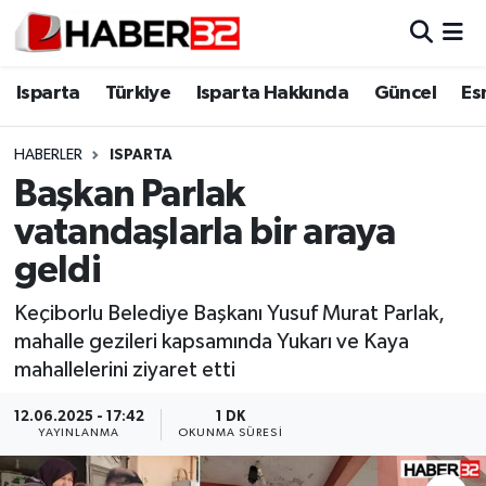
Isparta
Isparta Nöbetçi Eczaneler
Isparta
Türkiye
Isparta Hakkında
Güncel
Es
Isparta Hakkında
Isparta Hava Durumu
HABERLER
ISPARTA
Başkan Parlak
Esnaf Diyor ki;
Isparta Trafik Yoğunluk Haritası
vatandaşlarla bir araya
ASAYİŞ
Süper Lig Puan Durumu ve Fikstür
geldi
BİLİM VE TEKNOLOJİ
Tüm Manşetler
Keçiborlu Belediye Başkanı Yusuf Murat Parlak,
mahalle gezileri kapsamında Yukarı ve Kaya
EĞİTİM
Son Dakika Haberleri
mahallelerini ziyaret etti
GENEL
Haber Arşivi
12.06.2025 - 17:42
1 DK
YAYINLANMA
OKUNMA SÜRESI
Güncel