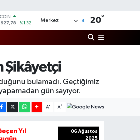
°
TCOIN
20
Merkez
.927,78
%1.32
LAR
,5894
%0.08
RO
,0398
%-0.02
ERLİN
,1581
%0.16
n Şikâyetçi
AM ALTIN
27.85
%0.54
ST100
mduğunu bulamadı. Geçtiğimiz
.703
%11
h yapamadan gün sayıyor.
-
+
A
A
Geçen Yıl
06 Ağustos
Bugün
2025