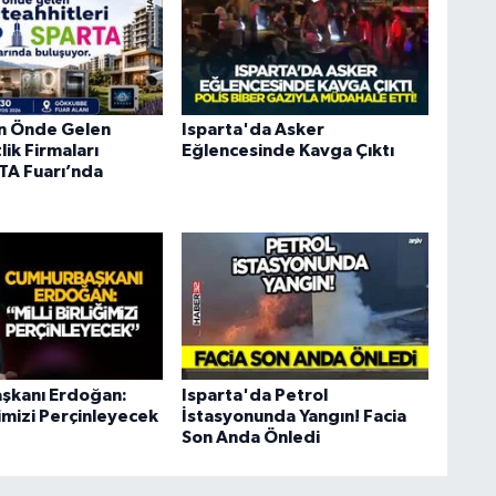
ın Önde Gelen
Isparta'da Asker
ik Firmaları
Eğlencesinde Kavga Çıktı
A Fuarı’nda
şkanı Erdoğan:
Isparta'da Petrol
iğimizi Perçinleyecek
İstasyonunda Yangın! Facia
Son Anda Önledi