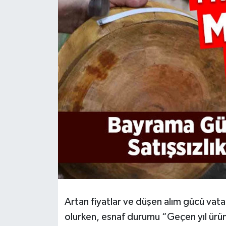
HABERDE İNSAN
İlginç
KÜLTÜR SANAT
MAGAZİN
Oyun
POLİTİKA
RESMİ İLANLAR
SAĞLIK
Artan fiyatlar ve düşen alım gücü vat
olurken, esnaf durumu “Geçen yıl ürün 
Spor