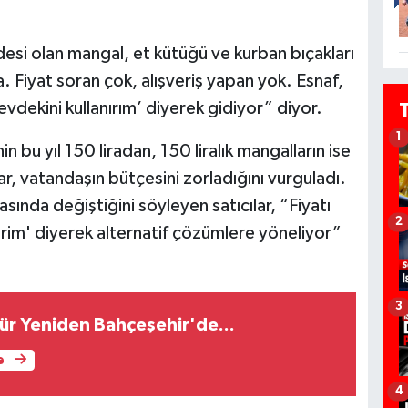
esi olan mangal, et kütüğü ve kurban bıçakları
 Fiyat soran çok, alışveriş yapan yok. Esnaf,
evdekini kullanırım’ diyerek gidiyor” diyor.
1
in bu yıl 150 liradan, 150 liralık mangalların ise
ar, vatandaşın bütçesini zorladığını vurguladı.
rasında değiştiğini söyleyen satıcılar, “Fiyatı
2
tirim' diyerek alternatif çözümlere yöneliyor”
3
ür Yeniden Bahçeşehir'de...
e
4