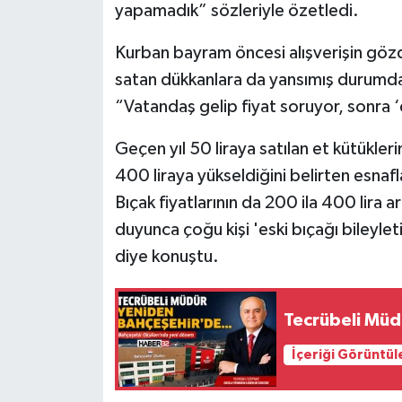
yapamadık” sözleriyle özetledi.
Tarihi Yapılarımız
Kurban bayram öncesi alışverişin gözd
satan dükkanlara da yansımış durumda.
Teknoloji
“Vatandaş gelip fiyat soruyor, sonra ‘
Türkiye
Geçen yıl 50 liraya satılan et kütüklerin
400 liraya yükseldiğini belirten esnafl
Yerel
Bıçak fiyatlarının da 200 ila 400 lira a
İletişim
duyunca çoğu kişi 'eski bıçağı bileyle
diye konuştu.
Künye
Tecrübeli Müd
İçeriği Görüntül