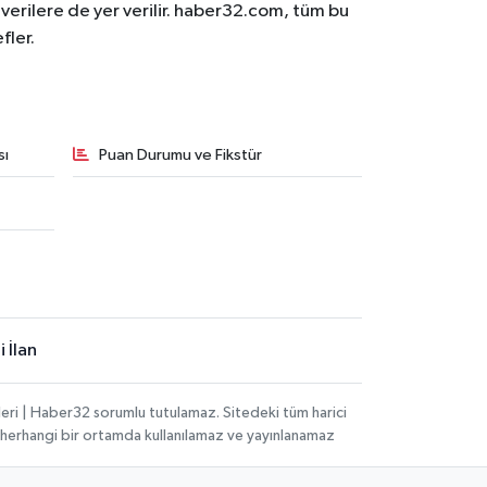
n verilere de yer verilir. haber32.com, tüm bu
fler.
sı
Puan Durumu ve Fikstür
 İlan
eri | Haber32 sorumlu tutulamaz. Sitedeki tüm harici
hi, herhangi bir ortamda kullanılamaz ve yayınlanamaz