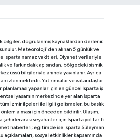
k bilgiler, doğrulanmış kaynaklardan derlenir.
 sunulur. Meteoroloji'den alınan 5 günlük ve
 Isparta namaz vakitleri, Diyanet verileriyle
lik ve farkındalık açısından, bölgedeki sismik
ez üssü bilgileriyle anında yayınlanır. Ayrıca
an izlenmektedir. Yatırımcılar ve vatandaşlar
er planlaması yapanlar için en güncel Isparta iş
. Kentsel yaşamın merkezinde yer alan Isparta
m İzmir ilçeleri ile ilgili gelişmeler, bu başlık
 önlem alması için önceden bildirilir. Ulaşım,
 şehirlerarası seyahatler için Isparta yol tarifi
 hizmet haberleri; eğitimde ise Isparta Süleyman
osu açıklamaları, sosyal etkinlikler kapsamında