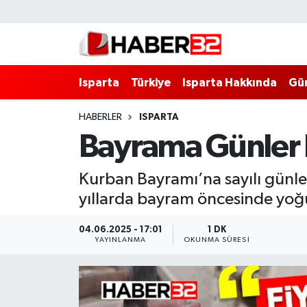
Isparta
Isparta Nöbetçi Eczaneler
Isparta
Türkiye
Isparta Hakkında
Gü
Isparta Hakkında
Isparta Hava Durumu
HABERLER
ISPARTA
Esnaf Diyor ki;
Isparta Trafik Yoğunluk Haritası
Bayrama Günler Ka
ASAYİŞ
Süper Lig Puan Durumu ve Fikstür
Kurban Bayramı’na sayılı günl
BİLİM VE TEKNOLOJİ
Tüm Manşetler
yıllarda bayram öncesinde yoğu
EĞİTİM
Son Dakika Haberleri
04.06.2025 - 17:01
1 DK
YAYINLANMA
OKUNMA SÜRESI
GENEL
Haber Arşivi
Güncel