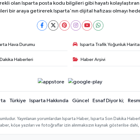
ekli olan Isparta posta kodu bilgileri gibi hayatı kolaylaştıra
ileri bir araya getirerek Isparta'nın dijital hafızası olmayı hede
arta Hava Durumu
Isparta Trafik Yoğunluk Harita
Dakika Haberleri
Haber Arşivi
rta
Türkiye
Isparta Hakkında
Güncel
Esnaf Diyor ki;
Resmi
orumludur. Yayınlanan yorumlardan Isparta Haber, Isparta Son Dakika Haberl
n haber, köşe yazıları ve fotoğraflar izin alınmaksızın kaynak gösterilse da