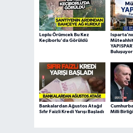
Loplu Örümcek Bu Kez
Isparta’n
Keçiborlu'da Görüldü
Müteahhitl
YAPISPART
Buluşuyor
Bankalardan Ağustos Atağı!
Cumhurba
Sıfır Faizli Kredi Yarışı Başladı
Milli Birl