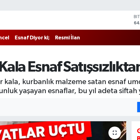
BI
64
DO
47
ncel
Esnaf Diyor ki;
Resmi İlan
EU
55
ST
64
la Esnaf Satışsızlıkta
GR
65
Bİ
er kala, kurbanlık malzeme satan esnaf u
13
nluk yaşayan esnaflar, bu yıl adeta sifta