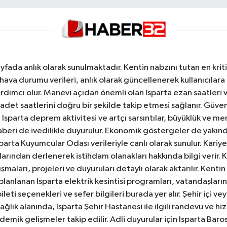
yfada anlık olarak sunulmaktadır. Kentin nabzını tutan en kriti
va durumu verileri, anlık olarak güncellenerek kullanıcılara
dımcı olur. Manevi açıdan önemli olan Isparta ezan saatleri ve
badet saatlerini doğru bir şekilde takip etmesi sağlanır. Güven
sparta deprem aktivitesi ve artçı sarsıntılar, büyüklük ve merk
aberi de ivedilikle duyurulur. Ekonomik göstergeler de yakınd
 Isparta Kuyumcular Odası verileriyle canlı olarak sunulur. Kariy
anlarından derlenerek istihdam olanakları hakkında bilgi verir
aları, projeleri ve duyuruları detaylı olarak aktarılır. Kentin tü
 planlanan Isparta elektrik kesintisi programları, vatandaşların
ti seçenekleri ve sefer bilgileri burada yer alır. Şehir içi veya
 Sağlık alanında, Isparta Şehir Hastanesi ile ilgili randevu ve
ademik gelişmeler takip edilir. Adli duyurular için Isparta Bar