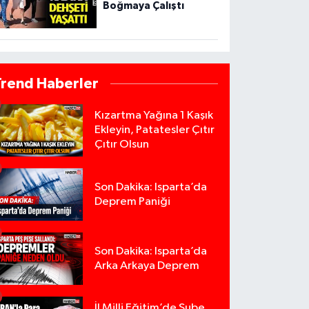
Boğmaya Çalıştı
Trend Haberler
Kızartma Yağına 1 Kaşık
Ekleyin, Patatesler Çıtır
Çıtır Olsun
Son Dakika: Isparta’da
Deprem Paniği
Son Dakika: Isparta’da
Arka Arkaya Deprem
İl Milli Eğitim’de Şube