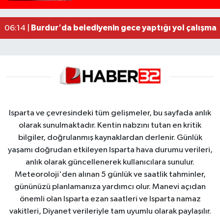
Yasal sınırın yaklaşık 10 katı alkollü çıkan sürüc
09:44 |
Milyonluk miras kavgasında anne-kız yüzleşti: 
09:43 |
Burdur'da belediyenin gece yaptığı yol çalışmas
06:14 |
Isparta ve çevresindeki tüm gelişmeler, bu sayfada anlık
olarak sunulmaktadır. Kentin nabzını tutan en kritik
bilgiler, doğrulanmış kaynaklardan derlenir. Günlük
yaşamı doğrudan etkileyen Isparta hava durumu verileri,
anlık olarak güncellenerek kullanıcılara sunulur.
Meteoroloji'den alınan 5 günlük ve saatlik tahminler,
gününüzü planlamanıza yardımcı olur. Manevi açıdan
önemli olan Isparta ezan saatleri ve Isparta namaz
vakitleri, Diyanet verileriyle tam uyumlu olarak paylaşılır.