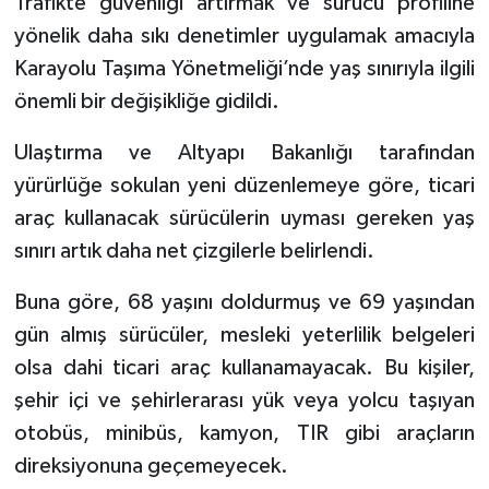
Trafikte güvenliği artırmak ve sürücü profiline
yönelik daha sıkı denetimler uygulamak amacıyla
Tarihi Yapılarımız
Karayolu Taşıma Yönetmeliği’nde yaş sınırıyla ilgili
önemli bir değişikliğe gidildi.
Teknoloji
Ulaştırma ve Altyapı Bakanlığı tarafından
Türkiye
yürürlüğe sokulan yeni düzenlemeye göre, ticari
araç kullanacak sürücülerin uyması gereken yaş
Yerel
sınırı artık daha net çizgilerle belirlendi.
İletişim
Buna göre, 68 yaşını doldurmuş ve 69 yaşından
Künye
gün almış sürücüler, mesleki yeterlilik belgeleri
olsa dahi ticari araç kullanamayacak. Bu kişiler,
şehir içi ve şehirlerarası yük veya yolcu taşıyan
otobüs, minibüs, kamyon, TIR gibi araçların
direksiyonuna geçemeyecek.