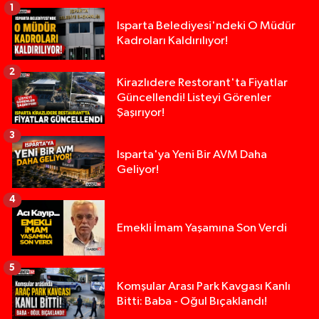
1
Isparta Belediyesi'ndeki O Müdür
Kadroları Kaldırılıyor!
2
Kirazlıdere Restorant'ta Fiyatlar
Güncellendi! Listeyi Görenler
Şaşırıyor!
3
Isparta'ya Yeni Bir AVM Daha
Geliyor!
4
Emekli İmam Yaşamına Son Verdi
5
Tarsus'taki silahlı kavgada ölü sayısı 2'ye yükse
13:48 |
Komşular Arası Park Kavgası Kanlı
Bitti: Baba - Oğul Bıçaklandı!
Tarsus'ta silahlı kavga: Kuzenlerden biri öldü, d
09:47 |