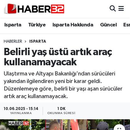
Isparta
Isparta Nöbetçi Eczaneler
Isparta
Türkiye
Isparta Hakkında
Güncel
Es
Isparta Hakkında
Isparta Hava Durumu
HABERLER
ISPARTA
Belirli yaş üstü artık araç
Esnaf Diyor ki;
Isparta Trafik Yoğunluk Haritası
kullanamayacak
ASAYİŞ
Süper Lig Puan Durumu ve Fikstür
Ulaştırma ve Altyapı Bakanlığı'ndan sürücüleri
yakından ilgilendiren yeni bir karar geldi.
BİLİM VE TEKNOLOJİ
Tüm Manşetler
Düzenlemeye göre, belirli bir yaşı aşan sürücüler
artık araç kullanamayacak.
EĞİTİM
Son Dakika Haberleri
10.06.2025 - 15:14
1 DK
GENEL
Haber Arşivi
YAYINLANMA
OKUNMA SÜRESI
Güncel