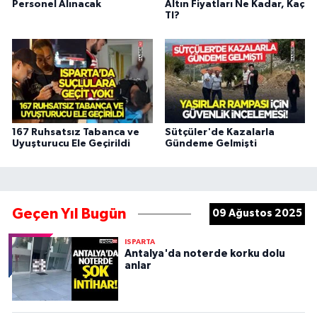
Personel Alınacak
Altın Fiyatları Ne Kadar, Kaç
Tl?
167 Ruhsatsız Tabanca ve
Sütçüler'de Kazalarla
Uyuşturucu Ele Geçirildi
Gündeme Gelmişti
Geçen Yıl Bugün
09 Ağustos 2025
ISPARTA
Antalya'da noterde korku dolu
anlar