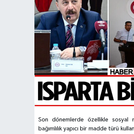
HABERDE İNSAN
İlginç
KÜLTÜR SANAT
MAGAZİN
Oyun
POLİTİKA
RESMİ İLANLAR
SAĞLIK
Son dönemlerde özellikle sosyal 
bağımlılık yapıcı bir madde türü kull
Spor