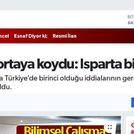
BI
64
DO
47
ncel
Esnaf Diyor ki;
Resmi İlan
EU
55
ST
64
ortaya koydu: Isparta bi
GR
65
Bİ
Türkiye’de birinci olduğu iddialarının ge
13
ldu.