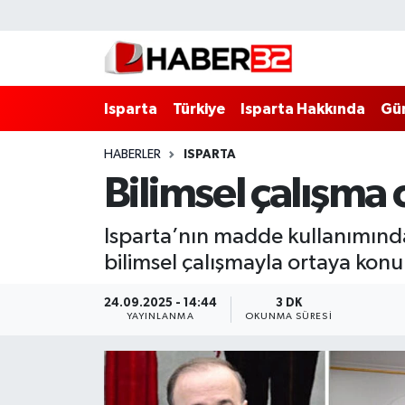
Isparta
Isparta Nöbetçi Eczaneler
Isparta
Türkiye
Isparta Hakkında
Gü
Isparta Hakkında
Isparta Hava Durumu
HABERLER
ISPARTA
Esnaf Diyor ki;
Isparta Trafik Yoğunluk Haritası
Bilimsel çalışma 
ASAYİŞ
Süper Lig Puan Durumu ve Fikstür
Isparta’nın madde kullanımında 
BİLİM VE TEKNOLOJİ
Tüm Manşetler
bilimsel çalışmayla ortaya konu
EĞİTİM
Son Dakika Haberleri
24.09.2025 - 14:44
3 DK
YAYINLANMA
OKUNMA SÜRESI
GENEL
Haber Arşivi
Güncel