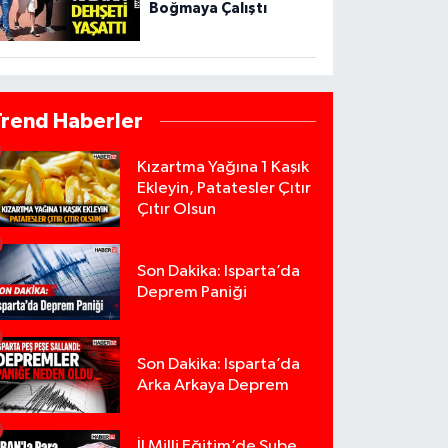
Boğmaya Çalıştı
Trend Haberler
Kızartma Yağına 1 Kaşık
Ekleyin, Patatesler Çıtır
Çıtır Olsun
Son Dakika: Isparta’da
Deprem Paniği
Son Dakika: Isparta’da
Arka Arkaya Deprem
İl Milli Eğitim’de Şube