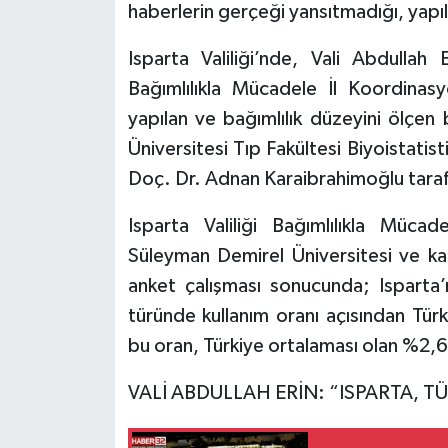
haberlerin gerçeği yansıtmadığı, yapıl
Tarihi Yapılarımız
Isparta Valiliği’nde, Vali Abdullah
Bağımlılıkla Mücadele İl Koordinasy
Teknoloji
yapılan ve bağımlılık düzeyini ölçen
Üniversitesi Tıp Fakültesi Biyoistatis
Türkiye
Doç. Dr. Adnan Karaibrahimoğlu tarafın
Yerel
Isparta Valiliği Bağımlılıkla Mü
İletişim
Süleyman Demirel Üniversitesi ve kam
anket çalışması sonucunda; Isparta’
Künye
türünde kullanım oranı açısından Türki
bu oran, Türkiye ortalaması olan %2,6’n
VALİ ABDULLAH ERİN: “ISPARTA, TÜ