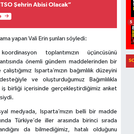
“ITSO Şehrin Abisi Olacak”
e
5
lama yapan Vali Erin şunları söyledi:
koordinasyon toplantımızın üçüncüsünü
S
plantısında önemli gündem maddelerinden bir
 çalıştığımız Isparta’mızın bağımlılık düzeyini
 desteğiyle ve oluşturduğumuz Bağımlılıkla
 birliği içerisinde gerçekleştirdiğimiz anket
siydi.
osyal medyada, Isparta’mızın belli bir madde
nda Türkiye’de iller arasında birinci sırada
ndığını da bilmediğimiz, hatalı olduğunu