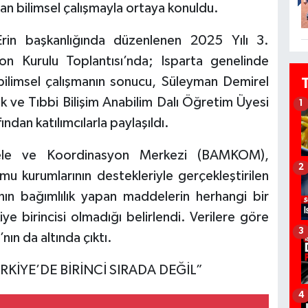
an bilimsel çalışmayla ortaya konuldu.
 Erin başkanlığında düzenlenen 2025 Yılı 3.
on Kurulu Toplantısı’nda; Isparta genelinde
 bilimsel çalışmanın sonucu, Süleyman Demirel
tik ve Tıbbi Bilişim Anabilim Dalı Öğretim Üyesi
1
dan katılımcılarla paylaşıldı.
cadele ve Koordinasyon Merkezi (BAMKOM),
2
u kurumlarının destekleriyle gerçekleştirilen
nın bağımlılık yapan maddelerin herhangi bir
ye birincisi olmadığı belirlendi. Verilere göre
3
ın da altında çıktı.
RKİYE’DE BİRİNCİ SIRADA DEĞİL”
4