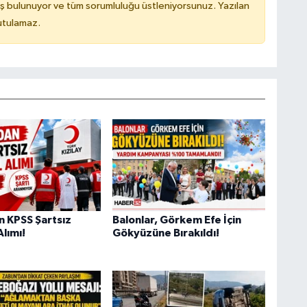
ş bulunuyor ve tüm sorumluluğu üstleniyorsunuz. Yazılan
utulamaz.
n KPSS Şartsız
Balonlar, Görkem Efe İçin
lımı!
Gökyüzüne Bırakıldı!