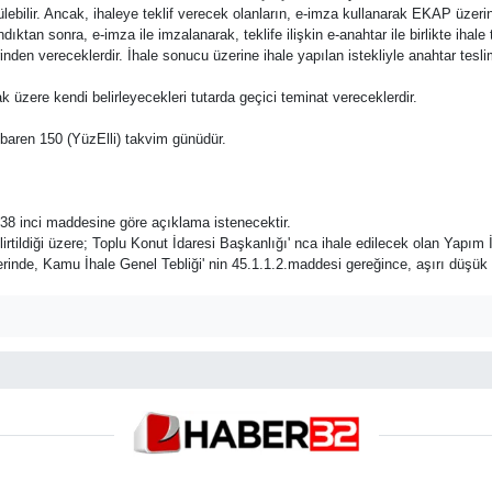
bilir. Ancak, ihaleye teklif verecek olanların, e-imza kullanarak EKAP üzerin
ıktan sonra, e-imza ile imzalanarak, teklife ilişkin e-anahtar ile birlikte ihal
üzerinden vereceklerdir. İhale sonucu üzerine ihale yapılan istekliyle anahtar te
ak üzere kendi belirleyecekleri tutarda geçici teminat vereceklerdir.
 itibaren 150 (YüzElli) takvim günüdür.
n 38 inci maddesine göre açıklama istenecektir.
rtildiği üzere; Toplu Konut İdaresi Başkanlığı' nca ihale edilecek olan Yapım İ
lerinde, Kamu İhale Genel Tebliği' nin 45.1.1.2.maddesi gereğince, aşırı düşük