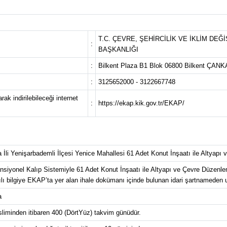
T.C. ÇEVRE, ŞEHİRCİLİK VE İKLİM DEĞ
:
BAŞKANLIĞI
:
Bilkent Plaza B1 Blok 06800 Bilkent ÇA
:
3125652000 - 3122667748
ak indirilebileceği internet
:
https://ekap.kik.gov.tr/EKAP/
a İli Yenişarbademli İlçesi Yenice Mahallesi 61 Adet Konut İnşaatı ile Altyapı
siyonel Kalıp Sistemiyle 61 Adet Konut İnşaatı ile Altyapı ve Çevre Düzenle
ılı bilgiye EKAP’ta yer alan ihale dokümanı içinde bulunan idari şartnameden ul
a
sliminden itibaren 400 (DörtYüz) takvim günüdür.