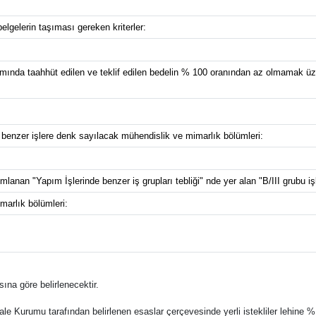
belgelerin taşıması gereken kriterler:
mında taahhüt edilen ve teklif edilen bedelin % 100 oranından az olmamak üzer
e benzer işlere denk sayılacak mühendislik ve mimarlık bölümleri:
nan "Yapım İşlerinde benzer iş grupları tebliği" nde yer alan "B/III grubu işle
marlık bölümleri:
ına göre belirlenecektir.
ale Kurumu tarafından belirlenen esaslar çerçevesinde yerli istekliler lehine %