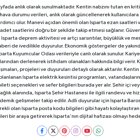
yfada anlık olarak sunulmaktadır. Kentin nabzını tutan en kriti
va durumu verileri, anlık olarak güncellenerek kullanıcılara
dımcı olur. Manevi açıdan önemli olan Isparta ezan saatleri ve
badet saatlerini doğru bir şekilde takip etmesi sağlanır. Güven
sparta deprem aktivitesi ve artçı sarsıntılar, büyüklük ve merk
aberi de ivedilikle duyurulur. Ekonomik göstergeler de yakınd
 Isparta Kuyumcular Odası verileriyle canlı olarak sunulur. Kariy
anlarından derlenerek istihdam olanakları hakkında bilgi verir
aları, projeleri ve duyuruları detaylı olarak aktarılır. Kentin tü
 planlanan Isparta elektrik kesintisi programları, vatandaşların
ti seçenekleri ve sefer bilgileri burada yer alır. Şehir içi veya
 Sağlık alanında, Isparta Şehir Hastanesi ile ilgili randevu ve
ademik gelişmeler takip edilir. Adli duyurular için Isparta Bar
ekli olan Isparta posta kodu bilgileri gibi hayatı kolaylaştıra
ileri bir araya getirerek Isparta'nın dijital hafızası olmayı hede