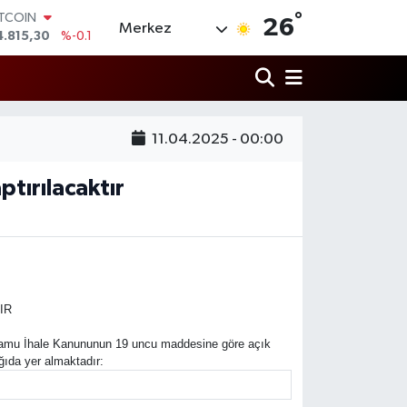
°
ITCOIN
26
Merkez
4.815,30
%-0.1
OLAR
7,7436
%0.18
URO
5,2510
%0.32
TERLİN
11.04.2025 - 00:00
4,4811
%0.38
RAM ALTIN
660.55
%0
ptırılacaktır
İST100
3.779
%-14
IR
lı Kamu İhale Kanununun 19 uncu maddesine göre açık
ağıda yer almaktadır: