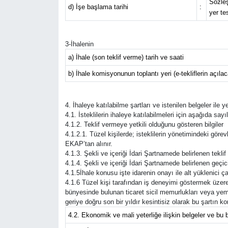
Sözleş
d) İşe başlama tarihi
:
yer te
Tarihi Yapılarımız
3-İhalenin
Teknoloji
a) İhale (son teklif verme) tarih ve saati
b) İhale komisyonunun toplantı yeri (e-tekliflerin açıla
Türkiye
Yerel
4. İhaleye katılabilme şartları ve istenilen belgeler ile 
4.1. İsteklilerin ihaleye katılabilmeleri için aşağıda sayıl
4.1.2. Teklif vermeye yetkili olduğunu gösteren bilgiler
İletişim
4.1.2.1. Tüzel kişilerde; isteklilerin yönetimindeki görevli
EKAP’tan alınır.
Künye
4.1.3. Şekli ve içeriği İdari Şartnamede belirlenen tekli
4.1.4. Şekli ve içeriği İdari Şartnamede belirlenen geçic
4.1.5İhale konusu işte idarenin onayı ile alt yüklenici ça
4.1.6 Tüzel kişi tarafından iş deneyimi göstermek üzere 
bünyesinde bulunan ticaret sicil memurlukları veya yem
geriye doğru son bir yıldır kesintisiz olarak bu şartın 
4.2. Ekonomik ve mali yeterliğe ilişkin belgeler ve bu b