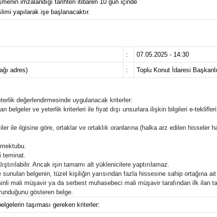
menin imzalandığı tarihten itibaren 10 gün içinde
slimi yapılarak işe başlanacaktır.
:
07.05.2025 - 14:30
cağı adres)
:
Toplu Konut İdaresi Başkanlı
yeterlik değerlendirmesinde uygulanacak kriterler:
an belgeler ve yeterlik kriterleri ile fiyat dışı unsurlara ilişkin bilgileri e-tek
ler ile ilgisine göre, ortaklar ve ortaklık oranlarına (halka arz edilen hisseler ha
f mektubu.
i teminat.
lıştırılabilir. Ancak işin tamamı alt yüklenicilere yaptırılamaz.
sunulan belgenin, tüzel kişiliğin yarısından fazla hissesine sahip ortağına ait
inli mali müşavir ya da serbest muhasebeci mali müşavir tarafından ilk ilan t
korunduğunu gösteren belge.
elgelerin taşıması gereken kriterler: