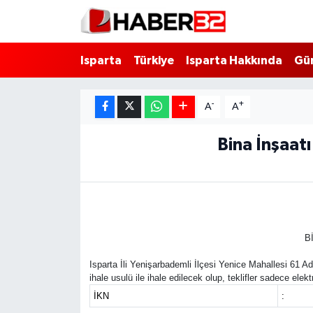
Isparta
Isparta Nöbetçi Eczaneler
Isparta
Türkiye
Isparta Hakkında
Gü
Isparta Hakkında
Isparta Hava Durumu
-
+
A
A
Esnaf Diyor ki;
Isparta Trafik Yoğunluk Haritası
Bina İnşaatı
ASAYİŞ
Süper Lig Puan Durumu ve Fikstür
BİLİM VE TEKNOLOJİ
Tüm Manşetler
EĞİTİM
Son Dakika Haberleri
B
Isparta İli Yenişarbademli İlçesi Yenice Mahallesi 61 
GENEL
Haber Arşivi
ihale usulü ile ihale edilecek olup, teklifler sadece ele
İKN
:
Güncel