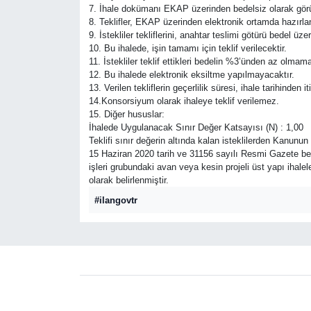
7. İhale dokümanı EKAP üzerinden bedelsiz olarak görüle
8. Teklifler, EKAP üzerinden elektronik ortamda hazırland
9. İstekliler tekliflerini, anahtar teslimi götürü bedel 
10. Bu ihalede, işin tamamı için teklif verilecektir.
11. İstekliler teklif ettikleri bedelin %3’ünden az olmam
12. Bu ihalede elektronik eksiltme yapılmayacaktır.
13. Verilen tekliflerin geçerlilik süresi, ihale tarihinden
14.Konsorsiyum olarak ihaleye teklif verilemez.
15. Diğer hususlar:
İhalede Uygulanacak Sınır Değer Katsayısı (N) : 1,00
Teklifi sınır değerin altında kalan isteklilerden Kanunu
15 Haziran 2020 tarih ve 31156 sayılı Resmi Gazete beli
işleri grubundaki avan veya kesin projeli üst yapı ihale
olarak belirlenmiştir.
#ilangovtr