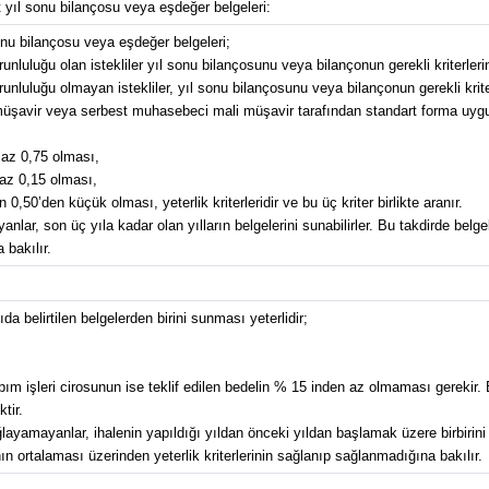
it yıl sonu bilançosu veya eşdeğer belgeleri:
 sonu bilançosu veya eşdeğer belgeleri;
nluluğu olan istekliler yıl sonu bilançosunu veya bilançonun gerekli kriterleri
unluluğu olmayan istekliler, yıl sonu bilançosunu veya bilançonun gerekli krite
 müşavir veya serbest muhasebeci mali müşavir tarafından standart forma uyg
n az 0,75 olması,
 az 0,15 olması,
,50’den küçük olması, yeterlik kriterleridir ve bu üç kriter birlikte aranır.
yanlar, son üç yıla kadar olan yılların belgelerini sunabilirler. Bu takdirde belge
 bakılır.
ıda belirtilen belgelerden birini sunması yeterlidir;
apım işleri cirosunun ise teklif edilen bedelin % 15 inden az olmaması gerekir. 
tir.
ağlayamayanlar, ihalenin yapıldığı yıldan önceki yıldan başlamak üzere birbirini t
ının ortalaması üzerinden yeterlik kriterlerinin sağlanıp sağlanmadığına bakılır.