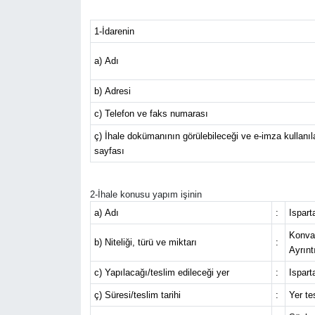
HABERDE İNSAN
1-İdarenin
İlginç
a) Adı
b) Adresi
KÜLTÜR SANAT
c) Telefon ve faks numarası
MAGAZİN
ç) İhale dokümanının görülebileceği ve e-imza kullanılar
sayfası
Oyun
2-İhale konusu yapım işinin
POLİTİKA
a) Adı
:
Ispart
Konvan
RESMİ İLANLAR
b) Niteliği, türü ve miktarı
:
Ayrınt
c) Yapılacağı/teslim edileceği yer
:
Ispart
SAĞLIK
ç) Süresi/teslim tarihi
:
Yer te
Spor