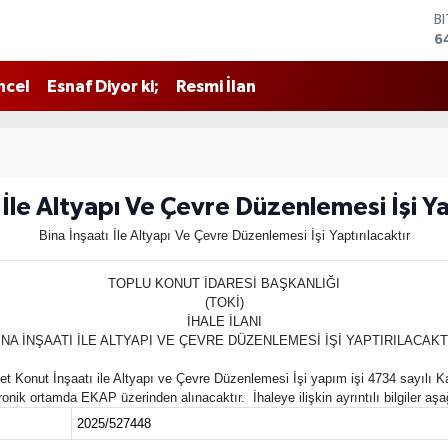
B
6
D
4
ncel
Esnaf Diyor ki;
Resmi İlan
E
5
S
6
G
6
 İle Altyapı Ve Çevre Düzenlemesi İşi Ya
B
Bina İnşaatı İle Altyapı Ve Çevre Düzenlemesi İşi Yaptırılacaktır
1
TOPLU KONUT İDARESİ BAŞKANLIĞI
(TOKİ)
İHALE İLANI
İNA İNŞAATI İLE ALTYAPI VE ÇEVRE DÜZENLEMESİ İŞİ YAPTIRILACAKT
Adet Konut İnşaatı ile Altyapı ve Çevre Düzenlemesi İşi yapım işi 4734 sayı
ktronik ortamda EKAP üzerinden alınacaktır. İhaleye ilişkin ayrıntılı bilgiler aş
2025/527448