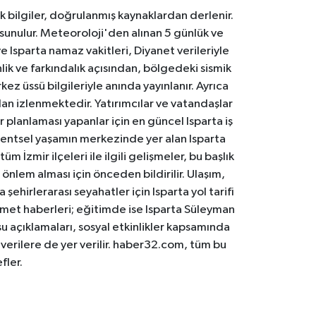
k bilgiler, doğrulanmış kaynaklardan derlenir.
 sunulur. Meteoroloji'den alınan 5 günlük ve
 Isparta namaz vakitleri, Diyanet verileriyle
lik ve farkındalık açısından, bölgedeki sismik
ez üssü bilgileriyle anında yayınlanır. Ayrıca
an izlenmektedir. Yatırımcılar ve vatandaşlar
er planlaması yapanlar için en güncel Isparta iş
. Kentsel yaşamın merkezinde yer alan Isparta
m İzmir ilçeleri ile ilgili gelişmeler, bu başlık
 önlem alması için önceden bildirilir. Ulaşım,
 şehirlerarası seyahatler için Isparta yol tarifi
 hizmet haberleri; eğitimde ise Isparta Süleyman
osu açıklamaları, sosyal etkinlikler kapsamında
n verilere de yer verilir. haber32.com, tüm bu
fler.