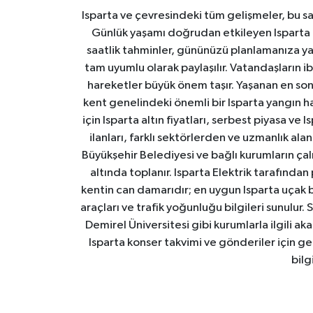
Isparta ve çevresindeki tüm gelişmeler, bu sa
Günlük yaşamı doğrudan etkileyen Isparta ha
saatlik tahminler, gününüzü planlamanıza yar
tam uyumlu olarak paylaşılır. Vatandaşların i
hareketler büyük önem taşır. Yaşanan en son I
kent genelindeki önemli bir Isparta yangın h
için Isparta altın fiyatları, serbest piyasa ve
ilanları, farklı sektörlerden ve uzmanlık al
Büyükşehir Belediyesi ve bağlı kurumların çalışm
altında toplanır. Isparta Elektrik tarafından
kentin can damarıdır; en uygun Isparta uçak bile
araçları ve trafik yoğunluğu bilgileri sunulur.
Demirel Üniversitesi gibi kurumlarla ilgili ak
Isparta konser takvimi ve gönderiler için ger
bilg