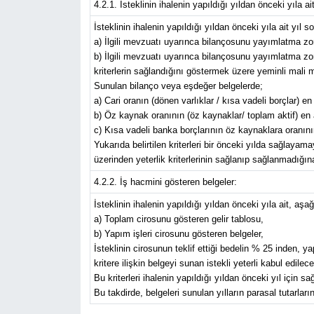
4.2.1. İsteklinin ihalenin yapıldığı yıldan önceki yıla a
İsteklinin ihalenin yapıldığı yıldan önceki yıla ait yıl
a) İlgili mevzuatı uyarınca bilançosunu yayımlatma zoru
b) İlgili mevzuatı uyarınca bilançosunu yayımlatma zor
kriterlerin sağlandığını göstermek üzere yeminli mali
Sunulan bilanço veya eşdeğer belgelerde;
a) Cari oranın (dönen varlıklar / kısa vadeli borçlar) e
b) Öz kaynak oranının (öz kaynaklar/ toplam aktif) en
c) Kısa vadeli banka borçlarının öz kaynaklara oranının 0
Yukarıda belirtilen kriterleri bir önceki yılda sağlayama
üzerinden yeterlik kriterlerinin sağlanıp sağlanmadığına
4.2.2. İş hacmini gösteren belgeler:
İsteklinin ihalenin yapıldığı yıldan önceki yıla ait, aşağ
a) Toplam cirosunu gösteren gelir tablosu,
b) Yapım işleri cirosunu gösteren belgeler,
İsteklinin cirosunun teklif ettiği bedelin % 25 inden, y
kritere ilişkin belgeyi sunan istekli yeterli kabul edilecek
Bu kriterleri ihalenin yapıldığı yıldan önceki yıl için s
Bu takdirde, belgeleri sunulan yılların parasal tutarlar