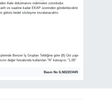
den ihale dokümanını indirmeleri zorunludur.
e tarih ve saatine kadar EKAP üzerinden gönderilecektir.
slimi götürü bedel sözleşme imzalanacaktır.
şlerinde Benzer İş Grupları Tebliğine göre (B) Üst yapı
 sınır değer hesabında kullanılan "N" katsayısı "1,00"
Basın No ILN02203445