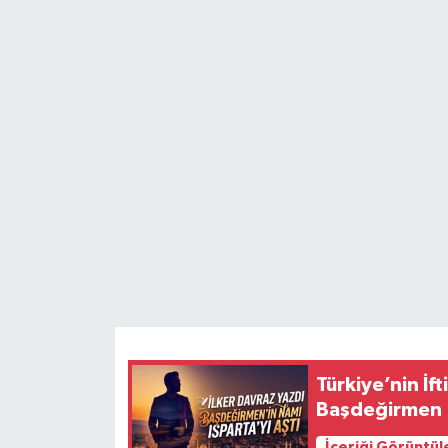
HABERDE İNSAN
İlginç
KÜLTÜR SANAT
MAGAZİN
Oyun
POLİTİKA
RESMİ İLANLAR
Türkiye’nin İft
SAĞLIK
Başdeğirmen
Spor