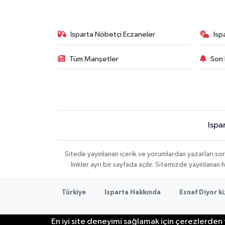
Isparta Nöbetçi Eczaneler
Isp
Tüm Manşetler
Son 
Ispa
Sitede yayınlanan içerik ve yorumlardan yazarları s
linkler ayrı bir sayfada açılır. Sitemizde yayınlana
Türkiye
Isparta Hakkında
Esnaf Diyor ki
En iyi site deneyimi sağlamak için çerezlerden f