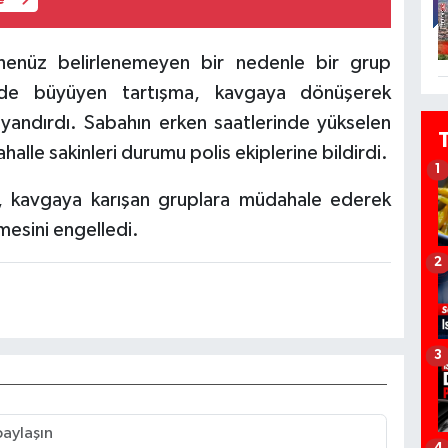
e
 henüz belirlenemeyen bir nedenle bir grup
rede büyüyen tartışma, kavgaya dönüşerek
yandırdı. Sabahın erken saatlerinde yükselen
alle sakinleri durumu polis ekiplerine bildirdi.
1
r, kavgaya karışan gruplara müdahale ederek
mesini engelledi.
2
3