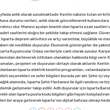
yfada anlık olarak sunulmaktadır. Kentin nabzını tutan en kriti
va durumu verileri, anlık olarak güncellenerek kullanıcılara
dımcı olur. Manevi açıdan önemli olan Isparta ezan saatleri ve
badet saatlerini doğru bir şekilde takip etmesi sağlanır. Güven
sparta deprem aktivitesi ve artçı sarsıntılar, büyüklük ve merk
aberi de ivedilikle duyurulur. Ekonomik göstergeler de yakınd
 Isparta Kuyumcular Odası verileriyle canlı olarak sunulur. Kariy
anlarından derlenerek istihdam olanakları hakkında bilgi verir
aları, projeleri ve duyuruları detaylı olarak aktarılır. Kentin tü
 planlanan Isparta elektrik kesintisi programları, vatandaşların
ti seçenekleri ve sefer bilgileri burada yer alır. Şehir içi veya
 Sağlık alanında, Isparta Şehir Hastanesi ile ilgili randevu ve
ademik gelişmeler takip edilir. Adli duyurular için Isparta Bar
ekli olan Isparta posta kodu bilgileri gibi hayatı kolaylaştıra
ileri bir araya getirerek Isparta'nın dijital hafızası olmayı hede