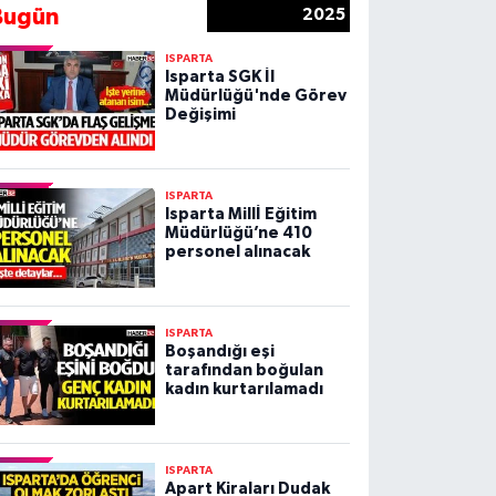
Bugün
2025
ISPARTA
Isparta SGK İl
Müdürlüğü'nde Görev
Değişimi
ISPARTA
Isparta Millİ Eğitim
Müdürlüğü’ne 410
personel alınacak
ISPARTA
Boşandığı eşi
tarafından boğulan
kadın kurtarılamadı
ISPARTA
Apart Kiraları Dudak