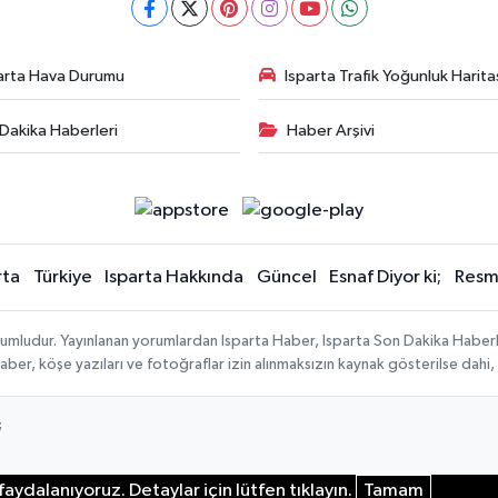
arta Hava Durumu
Isparta Trafik Yoğunluk Harita
Dakika Haberleri
Haber Arşivi
rta
Türkiye
Isparta Hakkında
Güncel
Esnaf Diyor ki;
Resmi
orumludur. Yayınlanan yorumlardan Isparta Haber, Isparta Son Dakika Haberl
n haber, köşe yazıları ve fotoğraflar izin alınmaksızın kaynak gösterilse da
;
aydalanıyoruz. Detaylar için lütfen tıklayın.
Tamam