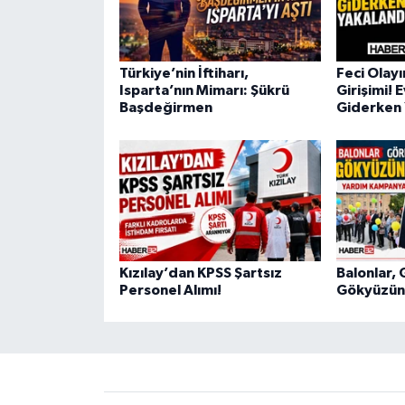
Türkiye’nin İftiharı,
Feci Olay
Isparta’nın Mimarı: Şükrü
Girişimi! 
Başdeğirmen
Giderken 
Kızılay’dan KPSS Şartsız
Balonlar, 
Personel Alımı!
Gökyüzüne