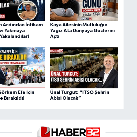
ın Ardından İntikam
Kaya Ailesinin Mutluluğu:
Evi Yakmaya
Yağız Ata Dünyaya Gözlerini
Yakalandılar!
Açtı
Görkem Efe İçin
Ünal Turgut: “ITSO Şehrin
 Bırakıldı!
Abisi Olacak”