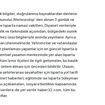
k bilgiler, doğrulanmış kaynaklardan derlenir.
 sunulur. Meteoroloji'den alınan 5 günlük ve
 Isparta namaz vakitleri, Diyanet verileriyle
lik ve farkındalık açısından, bölgedeki sismik
ez üssü bilgileriyle anında yayınlanır. Ayrıca
an izlenmektedir. Yatırımcılar ve vatandaşlar
er planlaması yapanlar için en güncel Isparta iş
. Kentsel yaşamın merkezinde yer alan Isparta
m İzmir ilçeleri ile ilgili gelişmeler, bu başlık
 önlem alması için önceden bildirilir. Ulaşım,
 şehirlerarası seyahatler için Isparta yol tarifi
 hizmet haberleri; eğitimde ise Isparta Süleyman
osu açıklamaları, sosyal etkinlikler kapsamında
n verilere de yer verilir. haber32.com, tüm bu
fler.