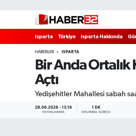
Isparta
Isparta Nöbetçi Eczaneler
Isparta
Türkiye
Isparta Hakkında
Gü
Isparta Hakkında
Isparta Hava Durumu
HABERLER
ISPARTA
Esnaf Diyor ki;
Isparta Trafik Yoğunluk Haritası
Bir Anda Ortalık 
ASAYİŞ
Süper Lig Puan Durumu ve Fikstür
Açtı
BİLİM VE TEKNOLOJİ
Tüm Manşetler
Yedişehitler Mahallesi sabah s
EĞİTİM
Son Dakika Haberleri
28.06.2026 - 13:16
1 DK
YAYINLANMA
OKUNMA SÜRESI
GENEL
Haber Arşivi
Güncel