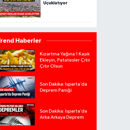
Uçuklatıyor
Trend Haberler
Kızartma Yağına 1 Kaşık
Ekleyin, Patatesler Çıtır
Çıtır Olsun
Son Dakika: Isparta’da
Deprem Paniği
Son Dakika: Isparta’da
Arka Arkaya Deprem