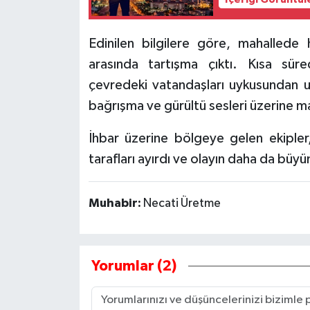
İçeriği Görüntül
Tarihi Yapılarımız
Edinilen bilgilere göre, mahallede
arasında tartışma çıktı. Kısa sü
Teknoloji
çevredeki vatandaşları uykusundan u
Türkiye
bağrışma ve gürültü sesleri üzerine mah
İhbar üzerine bölgeye gelen ekiple
Yerel
tarafları ayırdı ve olayın daha da büyü
İletişim
Muhabir:
Necati Üretme
Künye
Yorumlar (2)