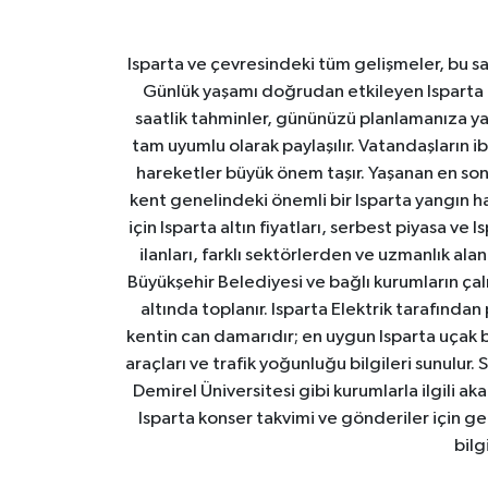
Isparta ve çevresindeki tüm gelişmeler, bu sa
Günlük yaşamı doğrudan etkileyen Isparta ha
saatlik tahminler, gününüzü planlamanıza yar
tam uyumlu olarak paylaşılır. Vatandaşların i
hareketler büyük önem taşır. Yaşanan en son I
kent genelindeki önemli bir Isparta yangın h
için Isparta altın fiyatları, serbest piyasa ve
ilanları, farklı sektörlerden ve uzmanlık al
Büyükşehir Belediyesi ve bağlı kurumların çalışm
altında toplanır. Isparta Elektrik tarafından
kentin can damarıdır; en uygun Isparta uçak bile
araçları ve trafik yoğunluğu bilgileri sunulur.
Demirel Üniversitesi gibi kurumlarla ilgili ak
Isparta konser takvimi ve gönderiler için ger
bilg