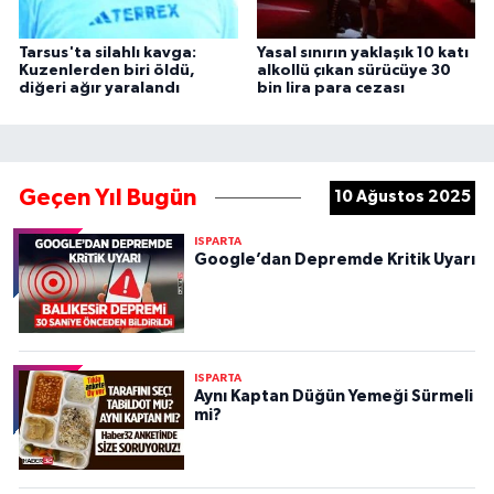
Tarsus'ta silahlı kavga:
Yasal sınırın yaklaşık 10 katı
Kuzenlerden biri öldü,
alkollü çıkan sürücüye 30
diğeri ağır yaralandı
bin lira para cezası
Geçen Yıl Bugün
10 Ağustos 2025
ISPARTA
Google’dan Depremde Kritik Uyarı
ISPARTA
Aynı Kaptan Düğün Yemeği Sürmeli
mi?