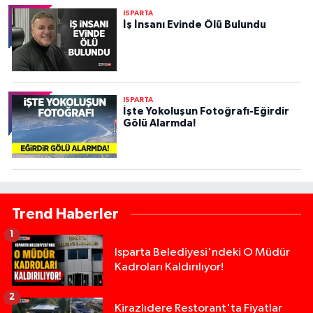
ISPARTA
İş İnsanı Evinde Ölü Bulundu
ISPARTA
İşte Yokoluşun Fotoğrafı-Eğirdir
Gölü Alarmda!
Trend Haberler
1
Isparta Belediyesi'ndeki O Müdür
Kadroları Kaldırılıyor!
2
Kirazlıdere Restorant'ta Fiyatlar