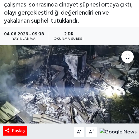
çalışması sonrasında cinayet şüphesi ortaya çıktı,
HABERDE İNSAN
olayı gerçekleştirdiği değerlendirilen ve
yakalanan şüpheli tutuklandı.
İlginç
04.06.2026 - 09:38
2 DK
YAYINLANMA
OKUNMA SÜRESI
KÜLTÜR SANAT
MAGAZİN
Oyun
POLİTİKA
RESMİ İLANLAR
SAĞLIK
Paylaş
-
+
A
A
Spor