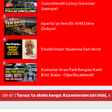
Güncellendi! Listeyi Görenler
Şaşırıyor!
3
Isparta'ya Yeni Bir AVM Daha
Geliyor!
4
Emekli İmam Yaşamına Son Verdi
5
14 ve 16 Yaşlarındaki Kız Kardeşlerden Haber Al
02:19 |
Komşular Arası Park Kavgası Kanlı
Bitti: Baba - Oğul Bıçaklandı!
Demirkapı Tüneli'nde feci kaza: Yaşlı çift hayatın
17:30 |
Takla atan otomobil palmiye ağacına çarptı: 1 ya
15:00 |
Tarsus'taki silahlı kavgada ölü sayısı 2'ye yükse
13:48 |
Tarsus'ta silahlı kavga: Kuzenlerden biri öldü, d
09:47 |