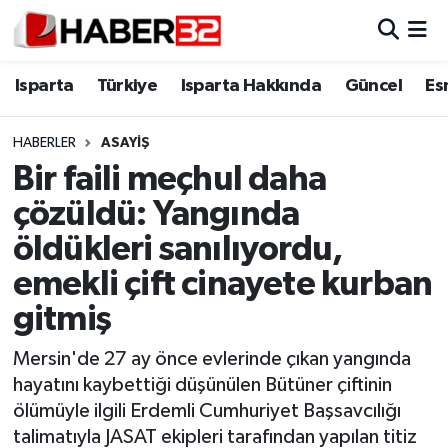
Isparta
Isparta Nöbetçi Eczaneler
Isparta
Türkiye
Isparta Hakkında
Güncel
Es
Isparta Hakkında
Isparta Hava Durumu
HABERLER
ASAYİŞ
Bir faili meçhul daha
Esnaf Diyor ki;
Isparta Trafik Yoğunluk Haritası
çözüldü: Yangında
ASAYİŞ
Süper Lig Puan Durumu ve Fikstür
öldükleri sanılıyordu,
emekli çift cinayete kurban
BİLİM VE TEKNOLOJİ
Tüm Manşetler
gitmiş
EĞİTİM
Son Dakika Haberleri
Mersin'de 27 ay önce evlerinde çıkan yangında
GENEL
Haber Arşivi
hayatını kaybettiği düşünülen Bütüner çiftinin
ölümüyle ilgili Erdemli Cumhuriyet Başsavcılığı
Güncel
talimatıyla JASAT ekipleri tarafından yapılan titiz