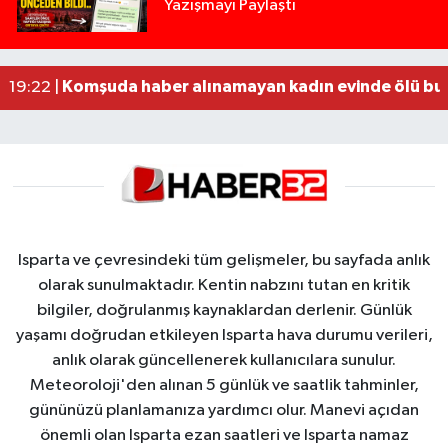
Yazışmayı Paylaştı
Tur teknesi çalışanlarının birbirine girdiği kavga
12:48 |
MOTOSİKLETLE ÇARPIŞAN OTOMOBİL GÜL HEYKE
02:26 |
Alzheimer Hastası Adamdan Saatlerdir Haber A
20:12 |
Komşuda haber alınamayan kadın evinde ölü bu
19:22 |
Isparta ve çevresindeki tüm gelişmeler, bu sayfada anlık
olarak sunulmaktadır. Kentin nabzını tutan en kritik
bilgiler, doğrulanmış kaynaklardan derlenir. Günlük
yaşamı doğrudan etkileyen Isparta hava durumu verileri,
anlık olarak güncellenerek kullanıcılara sunulur.
Meteoroloji'den alınan 5 günlük ve saatlik tahminler,
gününüzü planlamanıza yardımcı olur. Manevi açıdan
önemli olan Isparta ezan saatleri ve Isparta namaz