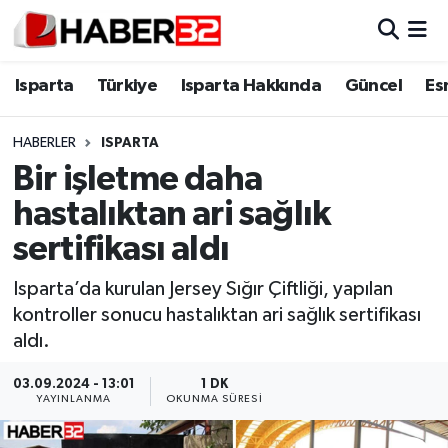
Isparta
Isparta Nöbetçi Eczaneler
Isparta
Türkiye
Isparta Hakkında
Güncel
Es
Isparta Hakkında
Isparta Hava Durumu
HABERLER
ISPARTA
Bir işletme daha
Esnaf Diyor ki;
Isparta Trafik Yoğunluk Haritası
hastalıktan ari sağlık
ASAYİŞ
Süper Lig Puan Durumu ve Fikstür
sertifikası aldı
BİLİM VE TEKNOLOJİ
Tüm Manşetler
Isparta’da kurulan Jersey Sığır Çiftliği, yapılan
kontroller sonucu hastalıktan ari sağlık sertifikası
EĞİTİM
Son Dakika Haberleri
aldı.
GENEL
Haber Arşivi
03.09.2024 - 13:01
1 DK
YAYINLANMA
OKUNMA SÜRESI
Güncel