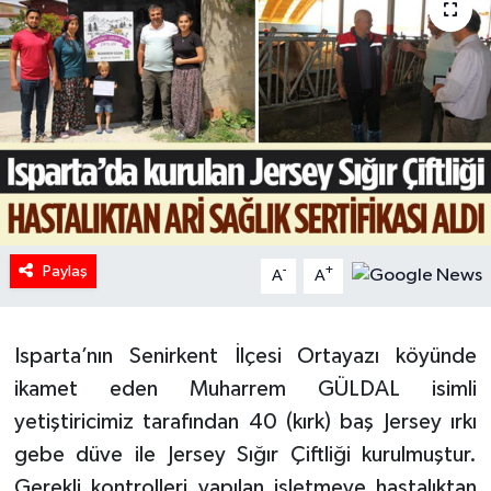
HABERDE İNSAN
İlginç
KÜLTÜR SANAT
MAGAZİN
Oyun
Paylaş
-
+
A
A
POLİTİKA
​Isparta’nın Senirkent İlçesi Ortayazı köyünde
RESMİ İLANLAR
ikamet eden Muharrem GÜLDAL isimli
yetiştiricimiz tarafından 40 (kırk) baş Jersey ırkı
SAĞLIK
gebe düve ile Jersey Sığır Çiftliği kurulmuştur.
Gerekli kontrolleri yapılan işletmeye hastalıktan
Spor