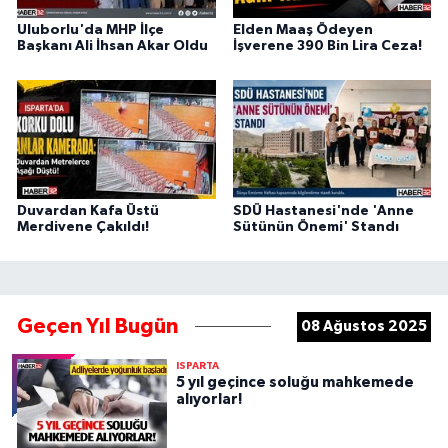
Uluborlu'da MHP İlçe
Elden Maaş Ödeyen
Başkanı Ali İhsan Akar Oldu
İşverene 390 Bin Lira Ceza!
Duvardan Kafa Üstü
SDÜ Hastanesi'nde 'Anne
Merdivene Çakıldı!
Sütünün Önemi' Standı
Geçen Yıl Bugün
08 Ağustos 2025
ISPARTA
5 yıl geçince soluğu mahkemede
alıyorlar!