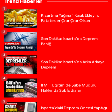
Trend Haberler
1
Kızartma Yağına 1 Kaşık Ekleyin,
Patatesler Çıtır Çıtır Olsun
2
Son Dakika: Isparta’da Deprem
Paniği
3
Son Dakika: Isparta’da Arka Arkaya
Deprem
4
İl Milli Eğitim’de Şube Müdürü
Hakkında Şok İddialar
5
Yığılca'da kardeşler arasındaki silahlı kavgada 
13:00 |
Isparta’daki Deprem Öncesi Yaptığı