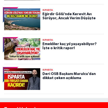
ISPARTA
Eğirdir Gölü’nde Kerevit Avı
Sürüyor, Ancak Verim Düşüşte
ISPARTA
Emekliler kaç yıl yaşayabiliyor?
İşte o kritik rapor!
ISPARTA
Deri OSB Başkanı Marulcu’dan
dikkat çeken açıklama