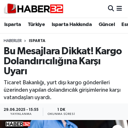
Isparta
Isparta Nöbetçi Eczaneler
Isparta
Türkiye
Isparta Hakkında
Güncel
Es
Isparta Hakkında
Isparta Hava Durumu
HABERLER
ISPARTA
Bu Mesajlara Dikkat! Kargo
Esnaf Diyor ki;
Isparta Trafik Yoğunluk Haritası
Dolandırıcılığına Karşı
ASAYİŞ
Süper Lig Puan Durumu ve Fikstür
Uyarı
BİLİM VE TEKNOLOJİ
Tüm Manşetler
Ticaret Bakanlığı, yurt dışı kargo gönderileri
üzerinden yapılan dolandırıcılık girişimlerine karşı
EĞİTİM
Son Dakika Haberleri
vatandaşları uyardı.
GENEL
Haber Arşivi
29.06.2025 - 15:55
1 DK
YAYINLANMA
OKUNMA SÜRESI
Güncel