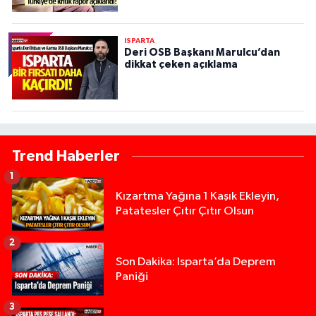
ISPARTA
Deri OSB Başkanı Marulcu’dan
dikkat çeken açıklama
Trend Haberler
1
Kızartma Yağına 1 Kaşık Ekleyin,
Patatesler Çıtır Çıtır Olsun
2
Son Dakika: Isparta’da Deprem
Paniği
3