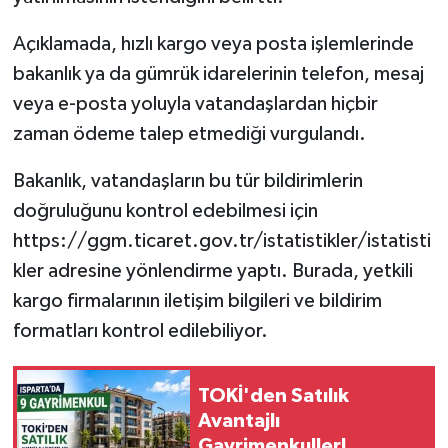
Açıklamada, hızlı kargo veya posta işlemlerinde
Tarihi Yapılarımız
bakanlık ya da gümrük idarelerinin telefon, mesaj
Teknoloji
veya e-posta yoluyla vatandaşlardan hiçbir
zaman ödeme talep etmediği vurgulandı.
Türkiye
Bakanlık, vatandaşların bu tür bildirimlerin
Yerel
doğruluğunu kontrol edebilmesi için
https://ggm.ticaret.gov.tr/istatistikler/istatisti
İletişim
kler adresine yönlendirme yaptı. Burada, yetkili
kargo firmalarının iletişim bilgileri ve bildirim
Künye
formatları kontrol edilebiliyor.
TOKİ'den Satılık
Avantajlı
Gayrimenkuller!