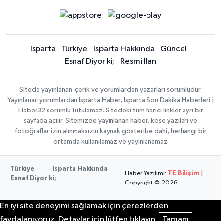
Isparta
Türkiye
Isparta Hakkında
Güncel
Esnaf Diyor ki;
Resmi İlan
Sitede yayınlanan içerik ve yorumlardan yazarları sorumludur.
Yayınlanan yorumlardan Isparta Haber, Isparta Son Dakika Haberleri |
Haber32 sorumlu tutulamaz. Sitedeki tüm harici linkler ayrı bir
sayfada açılır. Sitemizde yayınlanan haber, köşe yazıları ve
fotoğraflar izin alınmaksızın kaynak gösterilse dahi, herhangi bir
ortamda kullanılamaz ve yayınlanamaz
Türkiye
Isparta Hakkında
Haber Yazılımı:
TE Bilişim
|
Esnaf Diyor ki;
Copyright © 2026
En iyi site deneyimi sağlamak için çerezlerden
faydalanıyoruz. Detaylar için lütfen tıklayın.
Tamam