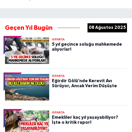
Geçen Yıl Bugün
08 Ağustos 2025
ISPARTA
5 yıl geçince soluğu mahkemede
alıyorlar!
ISPARTA
Eğirdir Gölü’nde Kerevit Avı
Sürüyor, Ancak Verim Düşüşte
ISPARTA
Emekliler kaç yıl yaşayabiliyor?
İşte o kritik rapor!