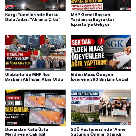
Kargı Tünellerinde Korku
MHP Genel Başkan
Dolu Anlar: “Aklımız Çıktı”
Yardımcısı Bayraktar
Isparta’ya Geliyor
Uluborlu'da MHP İlçe
Elden Maaş Ödeyen
Başkanı Ali İhsan Akar Oldu
İşverene 390 Bin Lira Ceza!
Duvardan Kafa Üstü
SDÜ Hastanesi'nde 'Anne
Merdivene Çakıldı!
Sütünün Önemi' Standı