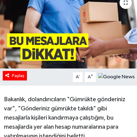
HABERDE İNSAN
İlginç
KÜLTÜR SANAT
MAGAZİN
Oyun
Paylaş
-
+
A
A
POLİTİKA
Bakanlık, dolandırıcıların "Gümrükte gönderiniz
RESMİ İLANLAR
var", "Gönderiniz gümrükte takıldı" gibi
mesajlarla kişileri kandırmaya çalıştığını, bu
SAĞLIK
mesajlarda yer alan hesap numaralarına para
yatırılmasının istendiğini belirtti.
Spor