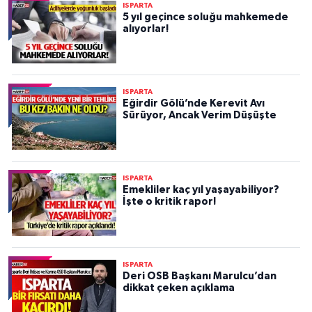
ISPARTA
5 yıl geçince soluğu mahkemede
alıyorlar!
ISPARTA
Eğirdir Gölü’nde Kerevit Avı
Sürüyor, Ancak Verim Düşüşte
ISPARTA
Emekliler kaç yıl yaşayabiliyor?
İşte o kritik rapor!
ISPARTA
Deri OSB Başkanı Marulcu’dan
dikkat çeken açıklama