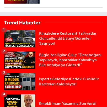
Trend Haberler
1
Kirazlıdere Restorant'ta Fiyatlar
Güncellendi! Listeyi Görenler
Şaşırıyor!
2
Bilgiç’ten İlginç Çıkış: “Dereboğazı
Yapılsaydı, Ispartalılar Kahvaltıya
Bile Antalya’ya Giderdi”
3
Isparta Belediyesi'ndeki O Müdür
Kadroları Kaldırılıyor!
4
Emekli İmam Yaşamına Son Verdi