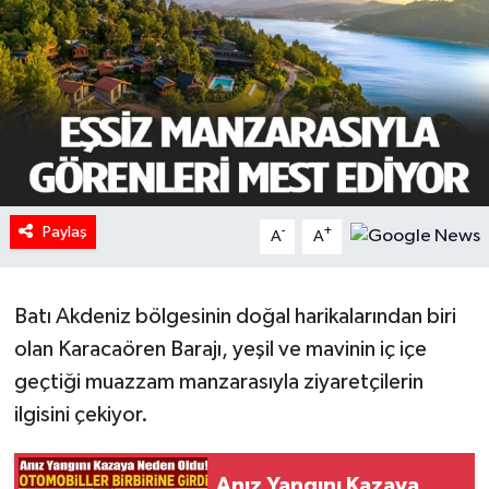
HABERDE İNSAN
İlginç
KÜLTÜR SANAT
MAGAZİN
Paylaş
-
+
A
A
Oyun
Batı Akdeniz bölgesinin doğal harikalarından biri
POLİTİKA
olan Karacaören Barajı, yeşil ve mavinin iç içe
RESMİ İLANLAR
geçtiği muazzam manzarasıyla ziyaretçilerin
ilgisini çekiyor.
SAĞLIK
Spor
Anız Yangını Kazaya