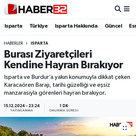
Isparta
Isparta Nöbetçi Eczaneler
Isparta
Türkiye
Isparta Hakkında
Güncel
Es
Isparta Hakkında
Isparta Hava Durumu
HABERLER
ISPARTA
Burası Ziyaretçileri
Esnaf Diyor ki;
Isparta Trafik Yoğunluk Haritası
Kendine Hayran Bırakıyor
ASAYİŞ
Süper Lig Puan Durumu ve Fikstür
Isparta ve Burdur’a yakın konumuyla dikkat çeken
Karacaören Barajı, tarihi güzelliği ve eşsiz
BİLİM VE TEKNOLOJİ
Tüm Manşetler
manzarasıyla görenleri hayran bırakıyor.
EĞİTİM
Son Dakika Haberleri
15.12.2024 - 23:24
1 DK
YAYINLANMA
OKUNMA SÜRESI
GENEL
Haber Arşivi
Güncel