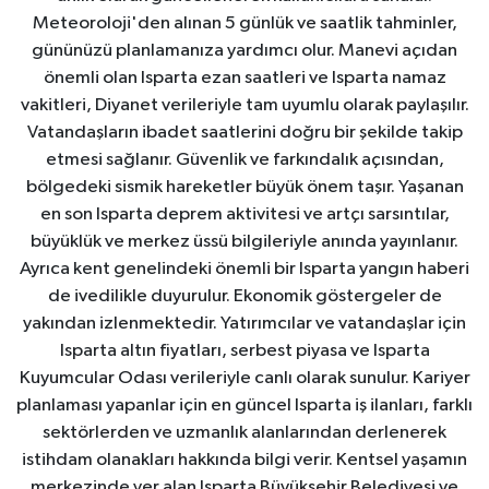
Meteoroloji'den alınan 5 günlük ve saatlik tahminler,
gününüzü planlamanıza yardımcı olur. Manevi açıdan
önemli olan Isparta ezan saatleri ve Isparta namaz
vakitleri, Diyanet verileriyle tam uyumlu olarak paylaşılır.
Vatandaşların ibadet saatlerini doğru bir şekilde takip
etmesi sağlanır. Güvenlik ve farkındalık açısından,
bölgedeki sismik hareketler büyük önem taşır. Yaşanan
en son Isparta deprem aktivitesi ve artçı sarsıntılar,
büyüklük ve merkez üssü bilgileriyle anında yayınlanır.
Ayrıca kent genelindeki önemli bir Isparta yangın haberi
de ivedilikle duyurulur. Ekonomik göstergeler de
yakından izlenmektedir. Yatırımcılar ve vatandaşlar için
Isparta altın fiyatları, serbest piyasa ve Isparta
Kuyumcular Odası verileriyle canlı olarak sunulur. Kariyer
planlaması yapanlar için en güncel Isparta iş ilanları, farklı
sektörlerden ve uzmanlık alanlarından derlenerek
istihdam olanakları hakkında bilgi verir. Kentsel yaşamın
merkezinde yer alan Isparta Büyükşehir Belediyesi ve