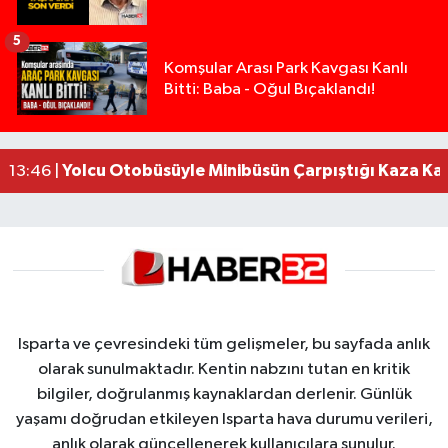
5
Isparta’da Silah Operasyonu: 165 Tabanca Ele Ge
19:36 |
Komşular Arası Park Kavgası Kanlı
Bitti: Baba - Oğul Bıçaklandı!
Anız Yangını Kazaya Neden Oldu: 13 Araç Birbirin
17:18 |
Alevlere Teslim Olan Gecekondu Kullanılamaz H
17:08 |
Alevlere teslim olan gecekondu kullanılamaz hal
13:48 |
Yolcu Otobüsüyle Minibüsün Çarpıştığı Kaza K
13:46 |
Isparta ve çevresindeki tüm gelişmeler, bu sayfada anlık
olarak sunulmaktadır. Kentin nabzını tutan en kritik
bilgiler, doğrulanmış kaynaklardan derlenir. Günlük
yaşamı doğrudan etkileyen Isparta hava durumu verileri,
anlık olarak güncellenerek kullanıcılara sunulur.