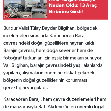
Neden Oldu: 13 Araç
Birbirine Girdi!
Tarihi Yapılarımız
Teknoloji
Burdur Valisi Tülay Baydar Bilgihan, bölgedeki
incelemeleri sırasında Karacaören Barajı
Türkiye
çevresindeki doğal güzelliklere hayran kaldı.
Yerel
Barajın çevresi, hem doğa severler hem de
fotoğraf tutkunları için eşsiz bir mekan sunuyor.
İletişim
Vali Bilgihan, barajın çevresindeki yeşil alanlarda
yapılan çalışmaların önemine dikkat çekerek,
Künye
bölgenin doğal güzelliklerinin korunması
gerektiğini vurguladı.
Karacaören Barajı, hem çevre düzenlemeleri hem
de manzarasıyla Batı Akdeniz’in en önemli doğal