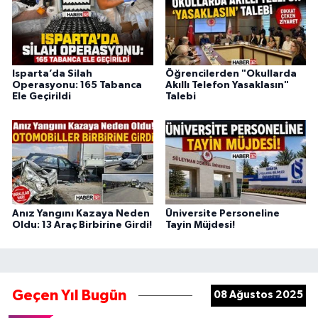
Isparta’da Silah
Öğrencilerden "Okullarda
Operasyonu: 165 Tabanca
Akıllı Telefon Yasaklasın"
Ele Geçirildi
Talebi
Anız Yangını Kazaya Neden
Üniversite Personeline
Oldu: 13 Araç Birbirine Girdi!
Tayin Müjdesi!
Geçen Yıl Bugün
08 Ağustos 2025