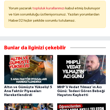
Yorum yazarak
topluluk kurallarımızı
kabul etmiş bulunuyor
ve tüm sorumluluğu üstleniyorsunuz. Yazılan yorumlardan
Haber32 hiçbir şekilde sorumlu tutulamaz.
Bunlar da ilginizi çekebilir
Altın ve Gümüşte Yükseliş! 5
MHP’li Vedat Yılmaz’ın Acı
Ana Faktör Piyasaları
Günü: Tedavi Gören Bebeği
Hareketlendirdi
Hayatını Kaybetti