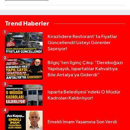
Trend Haberler
1
Kirazlıdere Restorant'ta Fiyatlar
Güncellendi! Listeyi Görenler
Şaşırıyor!
2
Bilgiç’ten İlginç Çıkış: “Dereboğazı
Yapılsaydı, Ispartalılar Kahvaltıya
Bile Antalya’ya Giderdi”
3
Isparta Belediyesi'ndeki O Müdür
Kadroları Kaldırılıyor!
4
Emekli İmam Yaşamına Son Verdi