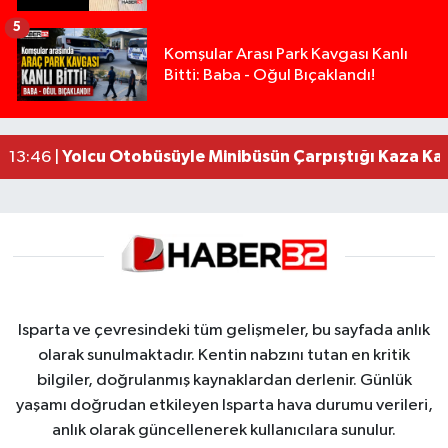
5
Isparta’da Silah Operasyonu: 165 Tabanca Ele Ge
19:36 |
Komşular Arası Park Kavgası Kanlı
Bitti: Baba - Oğul Bıçaklandı!
Anız Yangını Kazaya Neden Oldu: 13 Araç Birbirin
17:18 |
Alevlere Teslim Olan Gecekondu Kullanılamaz H
17:08 |
Alevlere teslim olan gecekondu kullanılamaz hal
13:48 |
Yolcu Otobüsüyle Minibüsün Çarpıştığı Kaza K
13:46 |
Isparta ve çevresindeki tüm gelişmeler, bu sayfada anlık
olarak sunulmaktadır. Kentin nabzını tutan en kritik
bilgiler, doğrulanmış kaynaklardan derlenir. Günlük
yaşamı doğrudan etkileyen Isparta hava durumu verileri,
anlık olarak güncellenerek kullanıcılara sunulur.