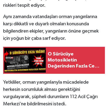
riskleri tespit ediyor.
Tarihi Yapılarımız
Aynı zamanda vatandaşları orman yangınlarına
karşı dikkatli ve duyarlı olmaları konusunda
Teknoloji
bilgilendiren ekipler, yangınların önüne geçmek
Türkiye
için yoğun bir çaba sarf ediyor.
Yerel
O Sürücüye
Motosikletin
İletişim
Değerinden Fazla Ceza
Yazıldı!
Künye
Yetkililer, orman yangınlarıyla mücadelede
herkesin sorumluluk alması gerektiğini
vurgulayarak, şüpheli durumların 112 Acil Çağrı
Merkezi’ne bildirilmesini istedi.