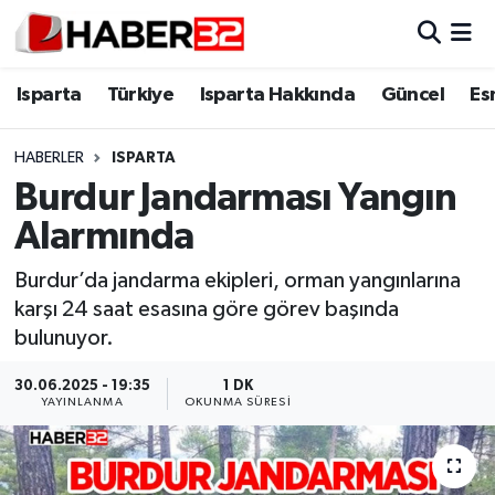
Isparta
Isparta Nöbetçi Eczaneler
Isparta
Türkiye
Isparta Hakkında
Güncel
Es
Isparta Hakkında
Isparta Hava Durumu
HABERLER
ISPARTA
Burdur Jandarması Yangın
Esnaf Diyor ki;
Isparta Trafik Yoğunluk Haritası
Alarmında
ASAYİŞ
Süper Lig Puan Durumu ve Fikstür
Burdur’da jandarma ekipleri, orman yangınlarına
karşı 24 saat esasına göre görev başında
BİLİM VE TEKNOLOJİ
Tüm Manşetler
bulunuyor.
EĞİTİM
Son Dakika Haberleri
30.06.2025 - 19:35
1 DK
YAYINLANMA
OKUNMA SÜRESI
GENEL
Haber Arşivi
Güncel