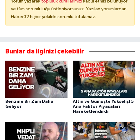
Yorum yazarak
topluluk kurallarımızı
kabul etmiş bulunuyor
ve tüm sorumluluğu üstleniyorsunuz. Yazılan yorumlardan
Haber32 hiçbir şekilde sorumlu tutulamaz.
Bunlar da ilginizi çekebilir
Benzine Bir Zam Daha
Altın ve Gümüşte Yükseliş! 5
Geliyor
Ana Faktör Piyasaları
Hareketlendirdi