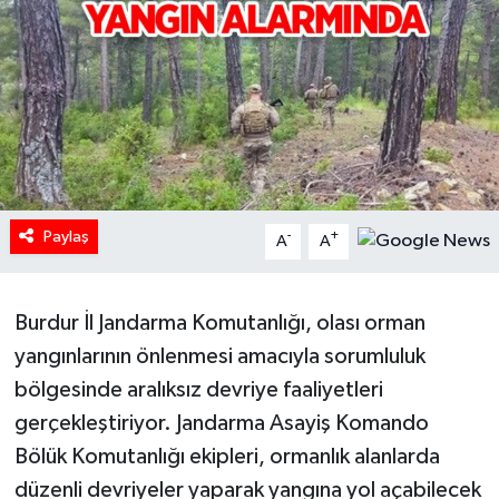
HABERDE İNSAN
İlginç
KÜLTÜR SANAT
MAGAZİN
Paylaş
-
+
A
A
Oyun
Burdur İl Jandarma Komutanlığı, olası orman
POLİTİKA
yangınlarının önlenmesi amacıyla sorumluluk
RESMİ İLANLAR
bölgesinde aralıksız devriye faaliyetleri
gerçekleştiriyor. Jandarma Asayiş Komando
SAĞLIK
Bölük Komutanlığı ekipleri, ormanlık alanlarda
düzenli devriyeler yaparak yangına yol açabilecek
Spor