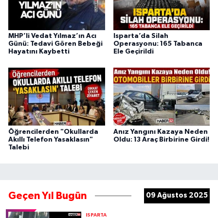
MHP’li Vedat Yılmaz’ın Acı
Isparta’da Silah
Günü: Tedavi Gören Bebeği
Operasyonu: 165 Tabanca
Hayatını Kaybetti
Ele Geçirildi
Öğrencilerden "Okullarda
Anız Yangını Kazaya Neden
Akıllı Telefon Yasaklasın"
Oldu: 13 Araç Birbirine Girdi!
Talebi
Geçen Yıl Bugün
09 Ağustos 2025
ISPARTA