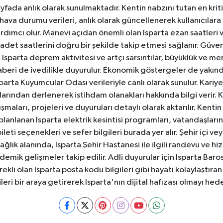
yfada anlık olarak sunulmaktadır. Kentin nabzını tutan en kriti
va durumu verileri, anlık olarak güncellenerek kullanıcılara
dımcı olur. Manevi açıdan önemli olan Isparta ezan saatleri ve
badet saatlerini doğru bir şekilde takip etmesi sağlanır. Güven
sparta deprem aktivitesi ve artçı sarsıntılar, büyüklük ve merk
aberi de ivedilikle duyurulur. Ekonomik göstergeler de yakınd
 Isparta Kuyumcular Odası verileriyle canlı olarak sunulur. Kariy
anlarından derlenerek istihdam olanakları hakkında bilgi verir
aları, projeleri ve duyuruları detaylı olarak aktarılır. Kentin tü
 planlanan Isparta elektrik kesintisi programları, vatandaşların
ti seçenekleri ve sefer bilgileri burada yer alır. Şehir içi veya
 Sağlık alanında, Isparta Şehir Hastanesi ile ilgili randevu ve
ademik gelişmeler takip edilir. Adli duyurular için Isparta Bar
ekli olan Isparta posta kodu bilgileri gibi hayatı kolaylaştıra
ileri bir araya getirerek Isparta'nın dijital hafızası olmayı hede