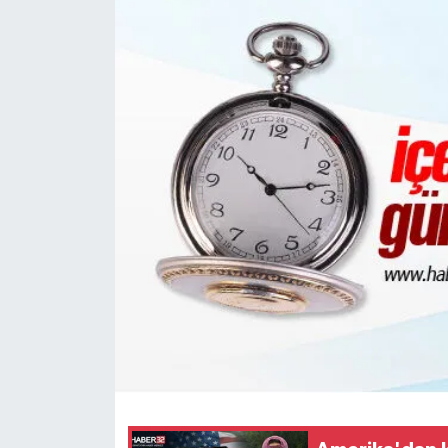
HABERDE İNSAN
İlginç
KÜLTÜR SANAT
MAGAZİN
Oyun
POLİTİKA
RESMİ İLANLAR
SAĞLIK
Spor