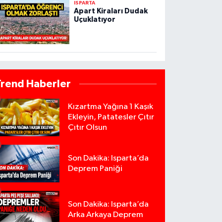
ISPARTA
Apart Kiraları Dudak
Uçuklatıyor
Trend Haberler
Kızartma Yağına 1 Kaşık
Ekleyin, Patatesler Çıtır
Çıtır Olsun
Son Dakika: Isparta’da
Deprem Paniği
Son Dakika: Isparta’da
Arka Arkaya Deprem