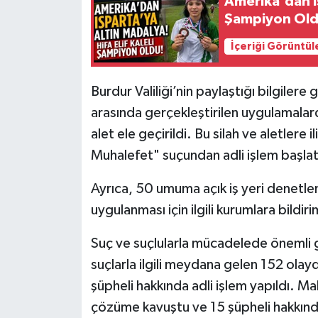
Amerika'dan Is
Şampiyon Old
Tarihi Yapılarımız
İçeriği Görüntül
Teknoloji
Burdur Valiliği’nin paylaştığı bilgiler
Türkiye
arasında gerçekleştirilen uygulamalard
alet ele geçirildi. Bu silah ve aletlere 
Yerel
Muhalefet" suçundan adli işlem başlatı
İletişim
Ayrıca, 50 umuma açık iş yeri denetlen
uygulanması için ilgili kurumlara bildiri
Künye
Suç ve suçlularla mücadelede önemli ge
suçlarla ilgili meydana gelen 152 olayd
şüpheli hakkında adli işlem yapıldı. Ma
çözüme kavuştu ve 15 şüpheli hakkında