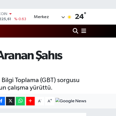
°
COIN
24
Merkez
225,61
%-0.63
LAR
7143
%0.16
RO
0317
%-0.02
RLİN
2463
%0.07
 Aranan Şahıs
M ALTIN
4.81
%1.44
T100
799
%70
 Bilgi Toplama (GBT) sorgusu
ğun çalışma yürüttü.
-
+
A
A