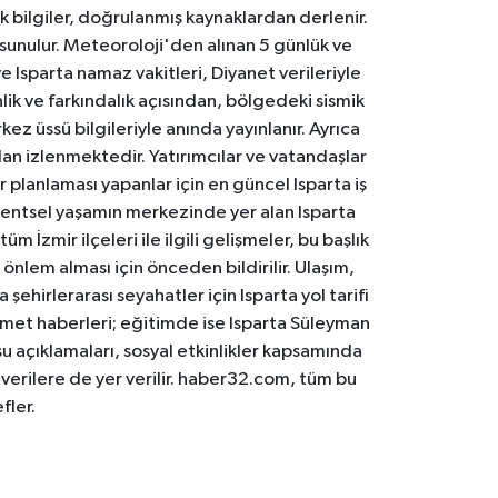
k bilgiler, doğrulanmış kaynaklardan derlenir.
 sunulur. Meteoroloji'den alınan 5 günlük ve
 Isparta namaz vakitleri, Diyanet verileriyle
lik ve farkındalık açısından, bölgedeki sismik
ez üssü bilgileriyle anında yayınlanır. Ayrıca
an izlenmektedir. Yatırımcılar ve vatandaşlar
er planlaması yapanlar için en güncel Isparta iş
. Kentsel yaşamın merkezinde yer alan Isparta
m İzmir ilçeleri ile ilgili gelişmeler, bu başlık
 önlem alması için önceden bildirilir. Ulaşım,
 şehirlerarası seyahatler için Isparta yol tarifi
 hizmet haberleri; eğitimde ise Isparta Süleyman
osu açıklamaları, sosyal etkinlikler kapsamında
n verilere de yer verilir. haber32.com, tüm bu
fler.