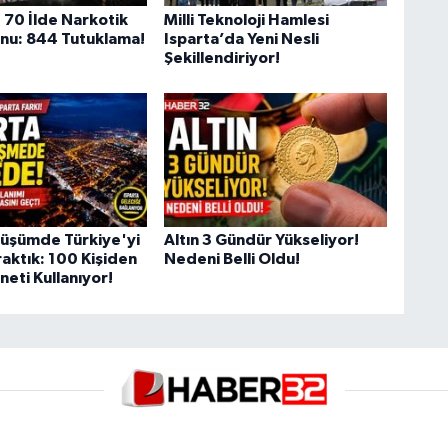
 70 İlde Narkotik
Milli Teknoloji Hamlesi
nu: 844 Tutuklama!
Isparta’da Yeni Nesli
Şekillendiriyor!
önüşümde Türkiye'yi
Altın 3 Gündür Yükseliyor!
aktık: 100 Kişiden
Nedeni Belli Oldu!
neti Kullanıyor!