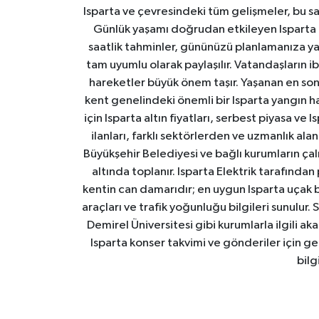
Isparta ve çevresindeki tüm gelişmeler, bu sa
Günlük yaşamı doğrudan etkileyen Isparta ha
saatlik tahminler, gününüzü planlamanıza yar
tam uyumlu olarak paylaşılır. Vatandaşların i
hareketler büyük önem taşır. Yaşanan en son I
kent genelindeki önemli bir Isparta yangın h
için Isparta altın fiyatları, serbest piyasa ve
ilanları, farklı sektörlerden ve uzmanlık al
Büyükşehir Belediyesi ve bağlı kurumların çalışm
altında toplanır. Isparta Elektrik tarafından
kentin can damarıdır; en uygun Isparta uçak bile
araçları ve trafik yoğunluğu bilgileri sunulur.
Demirel Üniversitesi gibi kurumlarla ilgili ak
Isparta konser takvimi ve gönderiler için ger
bilg