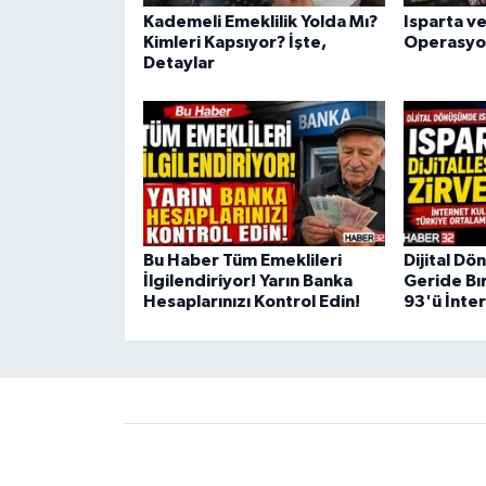
Kademeli Emeklilik Yolda Mı?
Isparta ve
Kimleri Kapsıyor? İşte,
Operasyo
Detaylar
Bu Haber Tüm Emeklileri
Dijital D
İlgilendiriyor! Yarın Banka
Geride Bır
Hesaplarınızı Kontrol Edin!
93'ü İnter