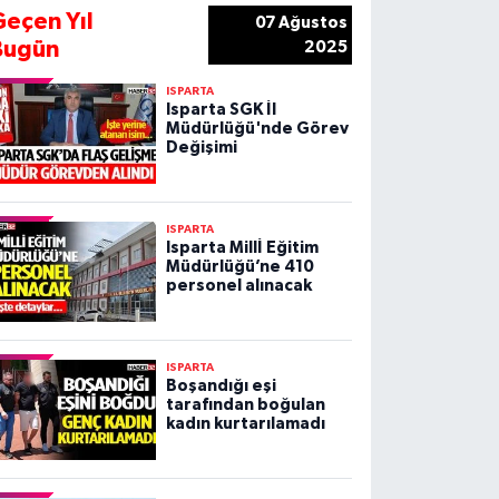
Geçen Yıl
07 Ağustos
Bugün
2025
ISPARTA
Isparta SGK İl
Müdürlüğü'nde Görev
Değişimi
ISPARTA
Isparta Millİ Eğitim
Müdürlüğü’ne 410
personel alınacak
ISPARTA
Boşandığı eşi
tarafından boğulan
kadın kurtarılamadı