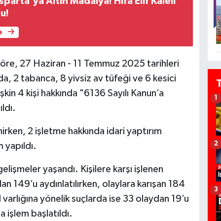
parta'ya Altın Madalya! Hifa Elif Kaleli
u!
e
e göre, 27 Haziran - 11 Temmuz 2025 tarihleri
a, 2 tabanca, 8 yivsiz av tüfeği ve 6 kesici
ilişkin 4 kişi hakkında "6136 Sayılı Kanun’a
1
ldı.
irken, 2 işletme hakkında idari yaptırım
2
m yapıldı.
lişmeler yaşandı. Kişilere karşı işlenen
an 149’u aydınlatılırken, olaylara karışan 184
3
l varlığına yönelik suçlarda ise 33 olaydan 19’u
 işlem başlatıldı.