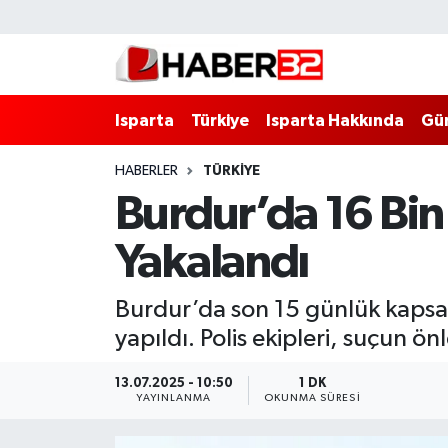
Isparta
Isparta Nöbetçi Eczaneler
Isparta
Türkiye
Isparta Hakkında
Gü
Isparta Hakkında
Isparta Hava Durumu
HABERLER
TÜRKİYE
Esnaf Diyor ki;
Isparta Trafik Yoğunluk Haritası
Burdur’da 16 Bin
ASAYİŞ
Süper Lig Puan Durumu ve Fikstür
Yakalandı
BİLİM VE TEKNOLOJİ
Tüm Manşetler
Burdur’da son 15 günlük kapsam
EĞİTİM
Son Dakika Haberleri
yapıldı. Polis ekipleri, suçun ö
GENEL
Haber Arşivi
13.07.2025 - 10:50
1 DK
YAYINLANMA
OKUNMA SÜRESI
Güncel