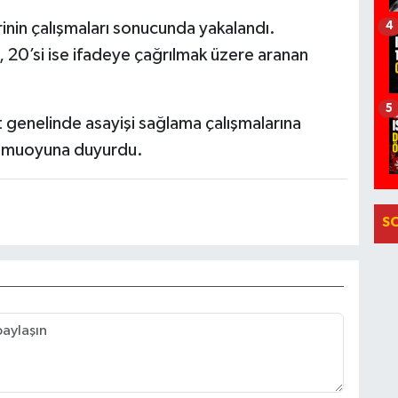
rinin çalışmaları sonucunda yakalandı.
4
, 20’si ise ifadeye çağrılmak üzere aranan
5
nt genelinde asayişi sağlama çalışmalarına
k kamuoyuna duyurdu.
S