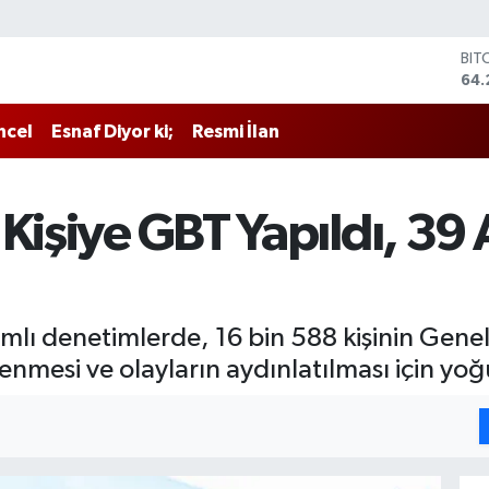
BIT
64.
DO
47,
ncel
Esnaf Diyor ki;
Resmi İlan
EU
55,
STE
64,
 Kişiye GBT Yapıldı, 39
GRA
657
BİS
13.
lı denetimlerde, 16 bin 588 kişinin Genel
nlenmesi ve olayların aydınlatılması için yo