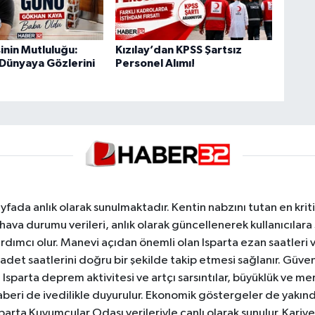
inin Mutluluğu:
Kızılay’dan KPSS Şartsız
 Dünyaya Gözlerini
Personel Alımı!
yfada anlık olarak sunulmaktadır. Kentin nabzını tutan en kriti
va durumu verileri, anlık olarak güncellenerek kullanıcılara
dımcı olur. Manevi açıdan önemli olan Isparta ezan saatleri ve
badet saatlerini doğru bir şekilde takip etmesi sağlanır. Güven
sparta deprem aktivitesi ve artçı sarsıntılar, büyüklük ve merk
aberi de ivedilikle duyurulur. Ekonomik göstergeler de yakınd
 Isparta Kuyumcular Odası verileriyle canlı olarak sunulur. Kariy