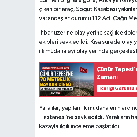
çıkan bir araç, Söğüt Kasabası yakınla
Tarihi Yapılarımız
vatandaşlar durumu 112 Acil Çağrı Mer
Teknoloji
İhbar üzerine olay yerine sağlık ekipler
ekipleri sevk edildi. Kısa sürede olay y
Türkiye
ilk müdahaleyi olay yerinde gerçekleşt
Yerel
Çünür Tepesi’n
Zamanı
İletişim
İçeriği Görüntül
Künye
Yaralılar, yapılan ilk müdahalenin ardı
Hastanesi’ne sevk edildi. Yaralıların h
kazayla ilgili inceleme başlatıldı.