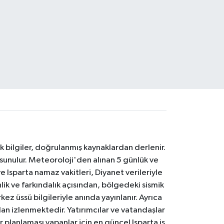
k bilgiler, doğrulanmış kaynaklardan derlenir.
 sunulur. Meteoroloji'den alınan 5 günlük ve
 Isparta namaz vakitleri, Diyanet verileriyle
lik ve farkındalık açısından, bölgedeki sismik
ez üssü bilgileriyle anında yayınlanır. Ayrıca
an izlenmektedir. Yatırımcılar ve vatandaşlar
er planlaması yapanlar için en güncel Isparta iş