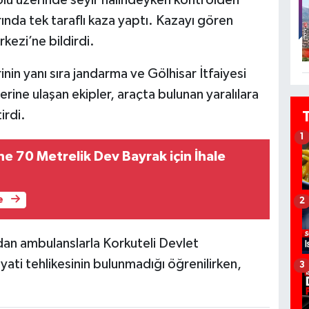
rında tek taraflı kaza yaptı. Kazayı gören
kezi’ne bildirdi.
inin yanı sıra jandarma ve Gölhisar İtfaiyesi
erine ulaşan ekipler, araçta bulunan yaralılara
irdi.
1
e 70 Metrelik Dev Bayrak için İhale
e
2
ndan ambulanslarla Korkuteli Devlet
ayati tehlikesinin bulunmadığı öğrenilirken,
3