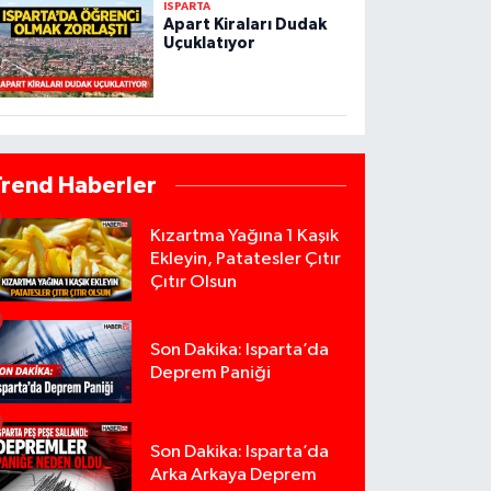
ISPARTA
Apart Kiraları Dudak
Uçuklatıyor
Trend Haberler
Kızartma Yağına 1 Kaşık
Ekleyin, Patatesler Çıtır
Çıtır Olsun
Son Dakika: Isparta’da
Deprem Paniği
Son Dakika: Isparta’da
Arka Arkaya Deprem