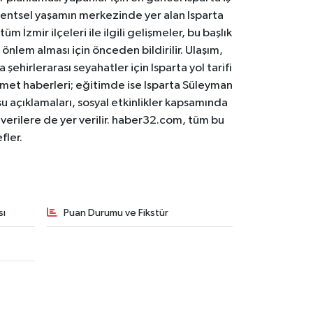
. Kentsel yaşamın merkezinde yer alan Isparta
m İzmir ilçeleri ile ilgili gelişmeler, bu başlık
 önlem alması için önceden bildirilir. Ulaşım,
 şehirlerarası seyahatler için Isparta yol tarifi
 hizmet haberleri; eğitimde ise Isparta Süleyman
osu açıklamaları, sosyal etkinlikler kapsamında
n verilere de yer verilir. haber32.com, tüm bu
fler.
sı
Puan Durumu ve Fikstür