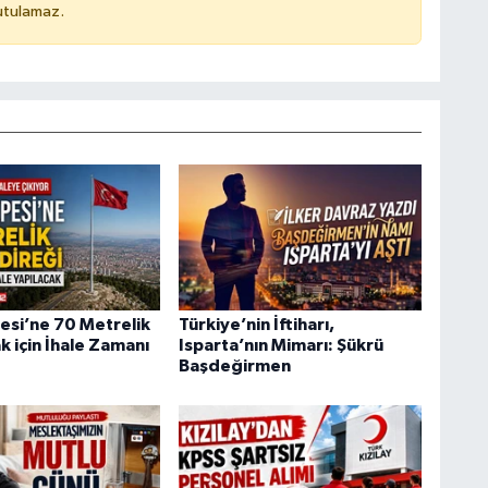
utulamaz.
esi’ne 70 Metrelik
Türkiye’nin İftiharı,
 için İhale Zamanı
Isparta’nın Mimarı: Şükrü
Başdeğirmen