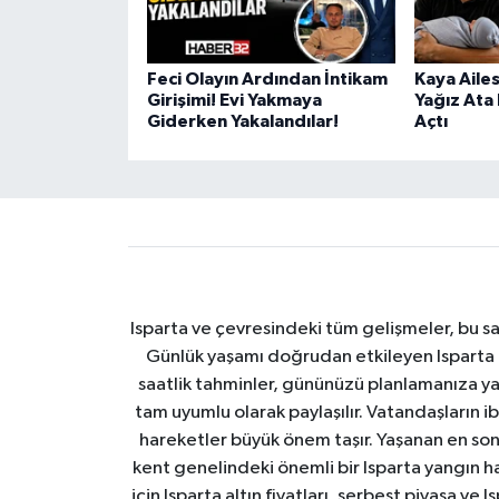
Feci Olayın Ardından İntikam
Kaya Ailes
Girişimi! Evi Yakmaya
Yağız Ata
Giderken Yakalandılar!
Açtı
Isparta ve çevresindeki tüm gelişmeler, bu sa
Günlük yaşamı doğrudan etkileyen Isparta ha
saatlik tahminler, gününüzü planlamanıza yar
tam uyumlu olarak paylaşılır. Vatandaşların i
hareketler büyük önem taşır. Yaşanan en son I
kent genelindeki önemli bir Isparta yangın h
için Isparta altın fiyatları, serbest piyasa ve