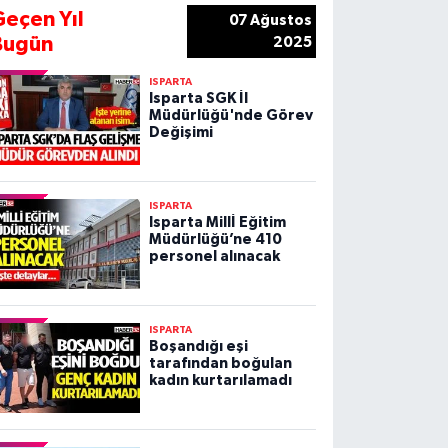
Geçen Yıl
07 Ağustos
Bugün
2025
ISPARTA
Isparta SGK İl
Müdürlüğü'nde Görev
Değişimi
ISPARTA
Isparta Millİ Eğitim
Müdürlüğü’ne 410
personel alınacak
ISPARTA
Boşandığı eşi
tarafından boğulan
kadın kurtarılamadı