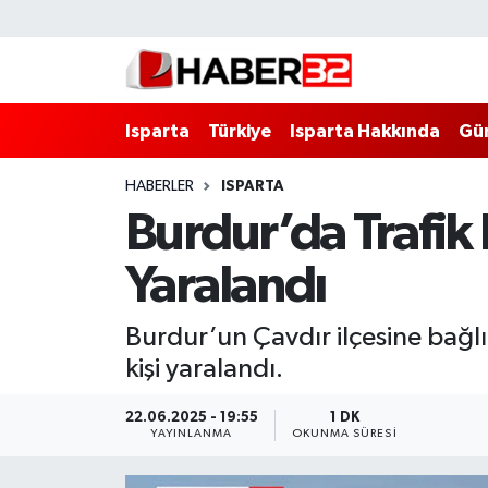
Isparta
Isparta Nöbetçi Eczaneler
Isparta
Türkiye
Isparta Hakkında
Gü
Isparta Hakkında
Isparta Hava Durumu
HABERLER
ISPARTA
Esnaf Diyor ki;
Isparta Trafik Yoğunluk Haritası
Burdur’da Trafik 
ASAYİŞ
Süper Lig Puan Durumu ve Fikstür
Yaralandı
BİLİM VE TEKNOLOJİ
Tüm Manşetler
Burdur’un Çavdır ilçesine bağl
EĞİTİM
Son Dakika Haberleri
kişi yaralandı.
GENEL
Haber Arşivi
22.06.2025 - 19:55
1 DK
YAYINLANMA
OKUNMA SÜRESI
Güncel