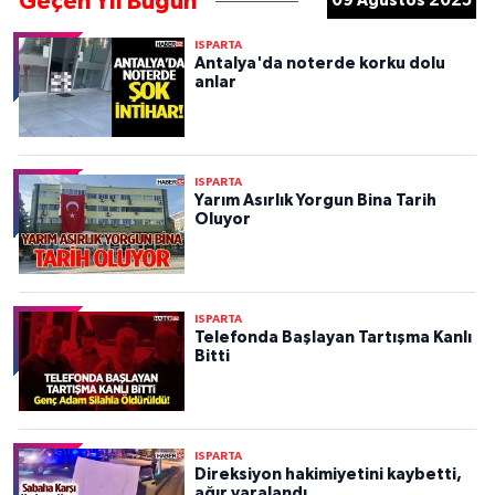
Geçen Yıl Bugün
09 Ağustos 2025
ISPARTA
Antalya'da noterde korku dolu
anlar
ISPARTA
Yarım Asırlık Yorgun Bina Tarih
Oluyor
ISPARTA
Telefonda Başlayan Tartışma Kanlı
Bitti
ISPARTA
Direksiyon hakimiyetini kaybetti,
ağır yaralandı