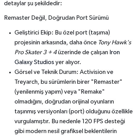
detaylar şu şekildedir:
Tarihi Yapılarımız
Remaster Değil, Doğrudan Port Sürümü
Teknoloji
Geliştirici Ekip:
Bu özel port (taşıma)
projesinin arkasında, daha önce
Tony Hawk's
Türkiye
Pro Skater 3 + 4
üzerinde de çalışan
Iron
Yerel
Galaxy Studios
yer alıyor.
Görsel ve Teknik Durum:
Activision ve
İletişim
Treyarch, bu sürümlerin birer "Remaster"
(yenilenmiş yapım) veya "Remake"
Künye
olmadığını
, doğrudan orijinal oyunların
taşınmış versiyonları (port) olduğunu özellikle
vurgulamıştır. Bu nedenle 120 FPS desteği
gibi modern nesil grafiksel beklentilerin