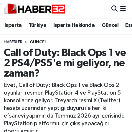
Isparta
Isparta Nöbetçi Eczaneler
Isparta
Türkiye
Isparta Hakkında
Güncel
Es
Isparta Hakkında
Isparta Hava Durumu
HABERLER
GÜNCEL
Call of Duty: Black Ops 1 ve
Esnaf Diyor ki;
Isparta Trafik Yoğunluk Haritası
2 PS4/PS5'e mi geliyor, ne
ASAYİŞ
Süper Lig Puan Durumu ve Fikstür
zaman?
BİLİM VE TEKNOLOJİ
Tüm Manşetler
Evet, Call of Duty: Black Ops 1 ve Black Ops 2
oyunları resmen PlayStation 4 ve PlayStation 5
EĞİTİM
Son Dakika Haberleri
konsollarına geliyor. Treyarch resmi X (Twitter)
hesabı üzerinden yaptığı duyuru ile her iki
GENEL
Haber Arşivi
efsanevi yapımın da Temmuz 2026 ayı içerisinde
PlayStation platformu için çıkış yapacağını
Güncel
doğrulamıştır.