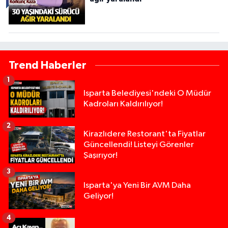
Trend Haberler
1
Isparta Belediyesi'ndeki O Müdür
Kadroları Kaldırılıyor!
2
Kirazlıdere Restorant'ta Fiyatlar
Güncellendi! Listeyi Görenler
Şaşırıyor!
3
Isparta'ya Yeni Bir AVM Daha
Geliyor!
4