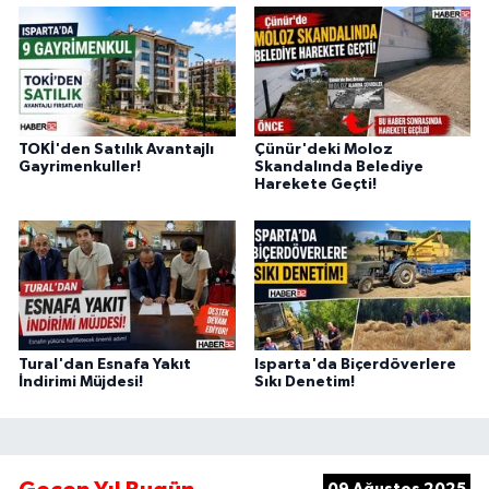
TOKİ'den Satılık Avantajlı
Çünür'deki Moloz
Gayrimenkuller!
Skandalında Belediye
Harekete Geçti!
Tural'dan Esnafa Yakıt
Isparta'da Biçerdöverlere
İndirimi Müjdesi!
Sıkı Denetim!