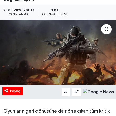
HABERDE İNSAN
21.06.2026 - 01:17
3 DK
YAYINLANMA
OKUNMA SÜRESI
İlginç
KÜLTÜR SANAT
MAGAZİN
Oyun
POLİTİKA
RESMİ İLANLAR
Paylaş
-
+
A
A
SAĞLIK
Oyunların geri dönüşüne dair öne çıkan tüm kritik
Spor