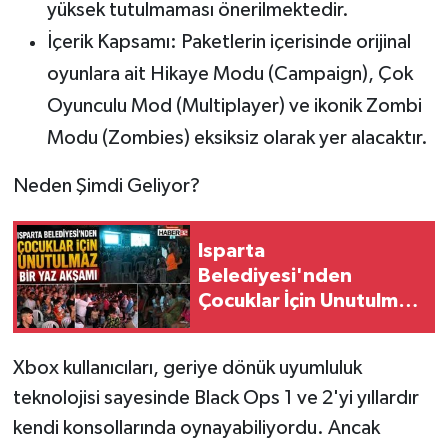
yüksek tutulmaması önerilmektedir.
İçerik Kapsamı:
Paketlerin içerisinde orijinal
oyunlara ait Hikaye Modu (Campaign)
, Çok
Oyunculu Mod (Multiplayer)
ve ikonik Zombi
Modu (Zombies)
eksiksiz olarak yer alacaktır.
Neden Şimdi Geliyor?
Isparta
Belediyesi'nden
Çocuklar İçin Unutulmaz
Yaz Akşamı
Xbox kullanıcıları, geriye dönük uyumluluk
teknolojisi sayesinde Black Ops 1 ve 2'yi yıllardır
kendi konsollarında oynayabiliyordu. Ancak