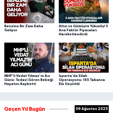
Benzine Bir Zam Daha
Altın ve Gümüşte Yükseliş! 5
Geliyor
Ana Faktör Piyasaları
Hareketlendirdi
MHP’li Vedat Yılmaz’ın Acı
Isparta’da Silah
Günü: Tedavi Gören Bebeği
Operasyonu: 165 Tabanca
Hayatını Kaybetti
Ele Geçirildi
Geçen Yıl Bugün
09 Ağustos 2025