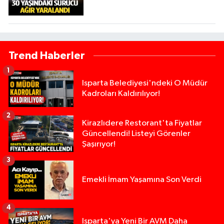
Trend Haberler
1
Isparta Belediyesi'ndeki O Müdür
Kadroları Kaldırılıyor!
2
Kirazlıdere Restorant'ta Fiyatlar
Güncellendi! Listeyi Görenler
Şaşırıyor!
3
Emekli İmam Yaşamına Son Verdi
4
Isparta'ya Yeni Bir AVM Daha