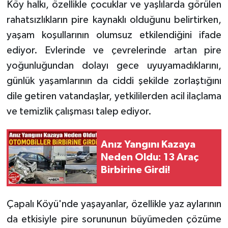
Köy halkı, özellikle çocuklar ve yaşlılarda görülen
rahatsızlıkların pire kaynaklı olduğunu belirtirken,
Tarihi Yapılarımız
yaşam koşullarının olumsuz etkilendiğini ifade
ediyor. Evlerinde ve çevrelerinde artan pire
Teknoloji
yoğunluğundan dolayı gece uyuyamadıklarını,
Türkiye
günlük yaşamlarının da ciddi şekilde zorlaştığını
dile getiren vatandaşlar, yetkililerden acil ilaçlama
Yerel
ve temizlik çalışması talep ediyor.
İletişim
Anız Yangını Kazaya
Künye
Neden Oldu: 13 Araç
Birbirine Girdi!
Çapalı Köyü'nde yaşayanlar, özellikle yaz aylarının
da etkisiyle pire sorununun büyümeden çözüme