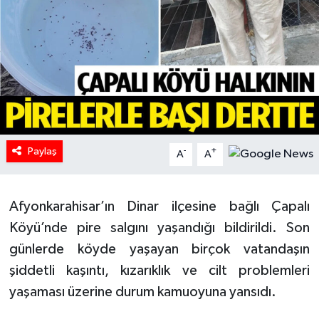
HABERDE İNSAN
İlginç
KÜLTÜR SANAT
MAGAZİN
Paylaş
-
+
A
A
Oyun
Afyonkarahisar’ın Dinar ilçesine bağlı Çapalı
POLİTİKA
Köyü’nde pire salgını yaşandığı bildirildi. Son
RESMİ İLANLAR
günlerde köyde yaşayan birçok vatandaşın
şiddetli kaşıntı, kızarıklık ve cilt problemleri
SAĞLIK
yaşaması üzerine durum kamuoyuna yansıdı.
Spor