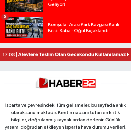
Geliyor!
5
Tarsus'ta silahlı kavga: Kuzenlerden biri öldü, d
09:47 |
Komşular Arası Park Kavgası Kanlı
Bitti: Baba - Oğul Bıçaklandı!
Milyonluk miras kavgasında anne-kız yüzleşti: 
09:43 |
Isparta’da Silah Operasyonu: 165 Tabanca Ele Ge
19:36 |
Anız Yangını Kazaya Neden Oldu: 13 Araç Birbirin
17:18 |
Alevlere Teslim Olan Gecekondu Kullanılamaz H
17:08 |
Isparta ve çevresindeki tüm gelişmeler, bu sayfada anlık
olarak sunulmaktadır. Kentin nabzını tutan en kritik
bilgiler, doğrulanmış kaynaklardan derlenir. Günlük
yaşamı doğrudan etkileyen Isparta hava durumu verileri,