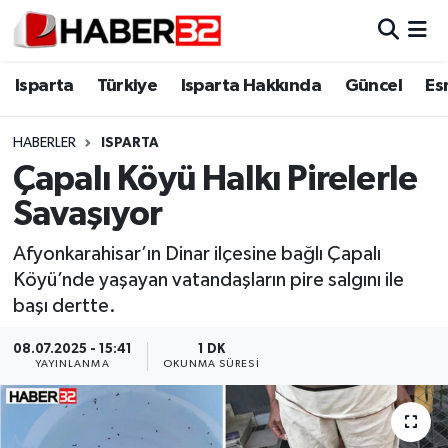
Isparta
Isparta Nöbetçi Eczaneler
Isparta
Türkiye
Isparta Hakkında
Güncel
Es
Isparta Hakkında
Isparta Hava Durumu
HABERLER
ISPARTA
Çapalı Köyü Halkı Pirelerle
Esnaf Diyor ki;
Isparta Trafik Yoğunluk Haritası
Savaşıyor
ASAYİŞ
Süper Lig Puan Durumu ve Fikstür
Afyonkarahisar’ın Dinar ilçesine bağlı Çapalı
Köyü’nde yaşayan vatandaşların pire salgını ile
BİLİM VE TEKNOLOJİ
Tüm Manşetler
başı dertte.
EĞİTİM
Son Dakika Haberleri
08.07.2025 - 15:41
1 DK
YAYINLANMA
OKUNMA SÜRESI
GENEL
Haber Arşivi
Güncel