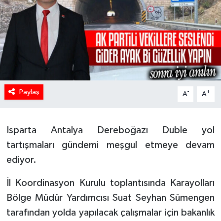
HABERDE İNSAN
İlginç
KÜLTÜR SANAT
Paylaş
MAGAZİN
-
+
A
A
Oyun
Isparta Antalya Dereboğazı Duble yol
POLİTİKA
tartışmaları gündemi meşgul etmeye devam
ediyor.
RESMİ İLANLAR
İl Koordinasyon Kurulu toplantısında Karayolları
SAĞLIK
Bölge Müdür Yardımcısı Suat Seyhan Sümengen
tarafından yolda yapılacak çalışmalar için bakanlık
Spor