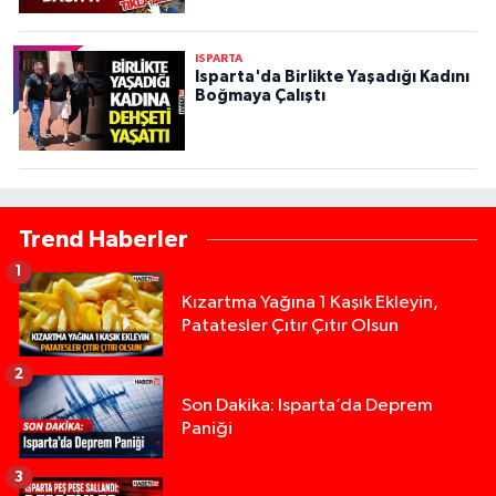
ISPARTA
Isparta'da Birlikte Yaşadığı Kadını
Boğmaya Çalıştı
Trend Haberler
1
Kızartma Yağına 1 Kaşık Ekleyin,
Patatesler Çıtır Çıtır Olsun
2
Son Dakika: Isparta’da Deprem
Paniği
3