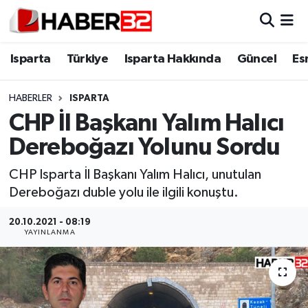
Isparta
Isparta Nöbetçi Eczaneler
Isparta
Türkiye
Isparta Hakkında
Güncel
Es
Isparta Hakkında
Isparta Hava Durumu
HABERLER
ISPARTA
CHP İl Başkanı Yalım Halıcı
Esnaf Diyor ki;
Isparta Trafik Yoğunluk Haritası
Dereboğazı Yolunu Sordu
ASAYİŞ
Süper Lig Puan Durumu ve Fikstür
CHP Isparta İl Başkanı Yalım Halıcı, unutulan
Dereboğazı duble yolu ile ilgili konuştu.
BİLİM VE TEKNOLOJİ
Tüm Manşetler
20.10.2021 - 08:19
EĞİTİM
Son Dakika Haberleri
YAYINLANMA
GENEL
Haber Arşivi
Güncel