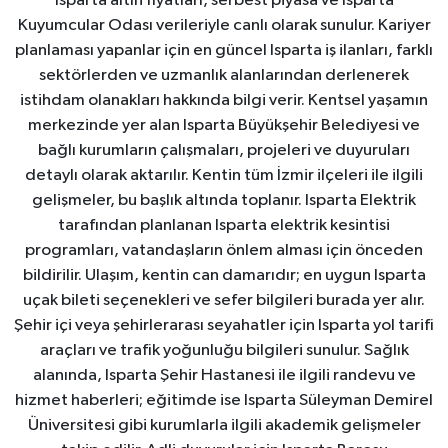
Isparta altın fiyatları, serbest piyasa ve Isparta
Kuyumcular Odası verileriyle canlı olarak sunulur. Kariyer
planlaması yapanlar için en güncel Isparta iş ilanları, farklı
sektörlerden ve uzmanlık alanlarından derlenerek
istihdam olanakları hakkında bilgi verir. Kentsel yaşamın
merkezinde yer alan Isparta Büyükşehir Belediyesi ve
bağlı kurumların çalışmaları, projeleri ve duyuruları
detaylı olarak aktarılır. Kentin tüm İzmir ilçeleri ile ilgili
gelişmeler, bu başlık altında toplanır. Isparta Elektrik
tarafından planlanan Isparta elektrik kesintisi
programları, vatandaşların önlem alması için önceden
bildirilir. Ulaşım, kentin can damarıdır; en uygun Isparta
uçak bileti seçenekleri ve sefer bilgileri burada yer alır.
Şehir içi veya şehirlerarası seyahatler için Isparta yol tarifi
araçları ve trafik yoğunluğu bilgileri sunulur. Sağlık
alanında, Isparta Şehir Hastanesi ile ilgili randevu ve
hizmet haberleri; eğitimde ise Isparta Süleyman Demirel
Üniversitesi gibi kurumlarla ilgili akademik gelişmeler