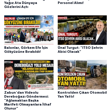
Yağız Ata Dünyaya
Personel Alımı!
Gözlerini Açtı
Balonlar, Görkem Efe İçin
Ünal Turgut: “ITSO Şehrin
Gökyüzüne Bırakıldı!
Abisi Olacak”
Zabun'dan Videolu
Kontrolden Çıkan Otomobil
Dereboğazı Göndermesi:
Yan Yattı!
"Ağlamaktan Başka
Marifeti Olmayanlara İthaf
Olunur"