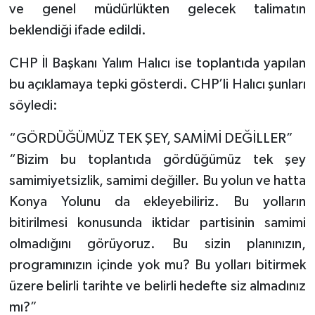
ve genel müdürlükten gelecek talimatın
beklendiği ifade edildi.
Tarihi Yapılarımız
CHP İl Başkanı Yalım Halıcı ise toplantıda yapılan
Teknoloji
bu açıklamaya tepki gösterdi. CHP’li Halıcı şunları
söyledi:
Türkiye
“GÖRDÜĞÜMÜZ TEK ŞEY, SAMİMİ DEĞİLLER”
Yerel
“Bizim bu toplantıda gördüğümüz tek şey
İletişim
samimiyetsizlik, samimi değiller. Bu yolun ve hatta
Konya Yolunu da ekleyebiliriz. Bu yolların
Künye
bitirilmesi konusunda iktidar partisinin samimi
olmadığını görüyoruz. Bu sizin planınızın,
programınızın içinde yok mu? Bu yolları bitirmek
üzere belirli tarihte ve belirli hedefte siz almadınız
mı?”