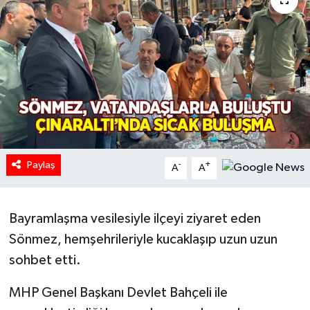
HABERDE İNSAN
İlginç
KÜLTÜR SANAT
MAGAZİN
Paylaş
Oyun
-
+
A
A
POLİTİKA
Bayramlaşma vesilesiyle ilçeyi ziyaret eden
RESMİ İLANLAR
Sönmez, hemşehrileriyle kucaklaşıp uzun uzun
sohbet etti.
SAĞLIK
MHP Genel Başkanı Devlet Bahçeli ile
Spor