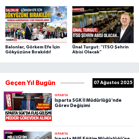
Balonlar, Görkem Efe İçin
Ünal Turgut: “ITSO Şehrin
Gökyüzüne Bırakıldı!
Abisi Olacak”
Geçen Yıl Bugün
07 Ağustos 2025
ISPARTA
Isparta SGK İl Müdürlüğü'nde
Görev Değişimi
ISPARTA
Isparta Millİ Eğitim Müdürlüğü’ne