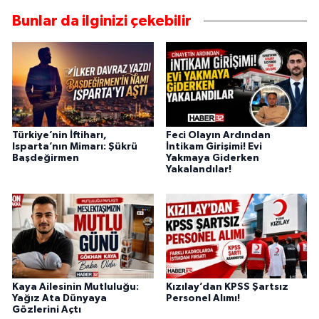
Bunlar da ilginizi çekebilir
Türkiye’nin İftiharı,
Feci Olayın Ardından
Isparta’nın Mimarı: Şükrü
İntikam Girişimi! Evi
Başdeğirmen
Yakmaya Giderken
Yakalandılar!
Kaya Ailesinin Mutluluğu:
Kızılay’dan KPSS Şartsız
Yağız Ata Dünyaya
Personel Alımı!
Gözlerini Açtı