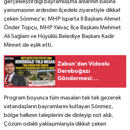
gerçekleştirdiği bayramlaşma anlarının basına
yansımasının ardından ilçedeki ziyaretiyle dikkat
Tarihi Yapılarımız
çeken Sönmez’e; MHP Isparta İl Başkanı Ahmet
Önder Topçu, MHP Yalvaç İlçe Başkanı Mehmet
Teknoloji
Ali Sağlam ve Hüyüklü Belediye Başkanı Kadir
Türkiye
Minnet de eşlik etti.
Yerel
Zabun'dan Videolu
Dereboğazı
İletişim
Göndermesi:
"Ağlamaktan Başka
Künye
Marifeti Olmayanlara
Program boyunca tüm masaları tek tek gezerek
İthaf Olunur"
vatandaşların bayramlarını kutlayan Sönmez,
bölge halkının taleplerini de dinleyip not aldı.
Çözüm odaklı yaklaşımlarıyla dikkat çeken