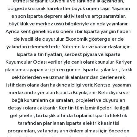
etmesi sağlanır. Güvenlik ve farkındalık açısından,
bölgedeki sismik hareketler büyük önem taşır. Yaşanan
en son Isparta deprem aktivitesi ve artçı sarsıntılar,
büyüklük ve merkez üssü bilgileriyle anında yayınlanır.
Ayrıca kent genelindeki önemli bir Isparta yangın haberi
de ivedilikle duyurulur. Ekonomik göstergeler de
yakından izlenmektedir. Yatırımcılar ve vatandaşlar için
Isparta altın fiyatları, serbest piyasa ve Isparta
Kuyumcular Odası verileriyle canlı olarak sunulur. Kariyer
planlaması yapanlar için en güncel Isparta iş ilanları, farklı
sektörlerden ve uzmanlık alanlarından derlenerek
istihdam olanakları hakkında bilgi verir. Kentsel yaşamın
merkezinde yer alan Isparta Büyükşehir Belediyesi ve
bağlı kurumların çalışmaları, projeleri ve duyuruları
detaylı olarak aktarılır. Kentin tüm İzmir ilçeleri ile ilgili
gelişmeler, bu başlık altında toplanır. Isparta Elektrik
tarafından planlanan Isparta elektrik kesintisi
programları, vatandaşların önlem alması için önceden