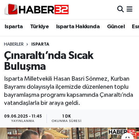
Isparta
Isparta Nöbetçi Eczaneler
Isparta
Türkiye
Isparta Hakkında
Güncel
Es
Isparta Hakkında
Isparta Hava Durumu
HABERLER
ISPARTA
Çınaraltı’nda Sıcak
Esnaf Diyor ki;
Isparta Trafik Yoğunluk Haritası
Buluşma
ASAYİŞ
Süper Lig Puan Durumu ve Fikstür
Isparta Milletvekili Hasan Basri Sönmez, Kurban
Bayramı dolayısıyla ilçemizde düzenlenen toplu
BİLİM VE TEKNOLOJİ
Tüm Manşetler
bayramlaşma programı kapsamında Çınaraltı’nda
vatandaşlarla bir araya geldi.
EĞİTİM
Son Dakika Haberleri
09.06.2025 - 11:45
1 DK
GENEL
Haber Arşivi
YAYINLANMA
OKUNMA SÜRESI
Güncel