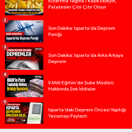
Kızartma Yağına 1 Kaşık Ekleyin,
Patatesler Çıtır Çıtır Olsun
2
Son Dakika: Isparta’da Deprem
Paniği
3
Son Dakika: Isparta’da Arka Arkaya
Deprem
4
İl Milli Eğitim’de Şube Müdürü
Hakkında Şok İddialar
5
Yığılca'da kardeşler arasındaki silahlı kavgada 
13:00 |
Isparta’daki Deprem Öncesi Yaptığı
Yazışmayı Paylaştı
Tur teknesi çalışanlarının birbirine girdiği kavga
12:48 |
MOTOSİKLETLE ÇARPIŞAN OTOMOBİL GÜL HEYKE
02:26 |