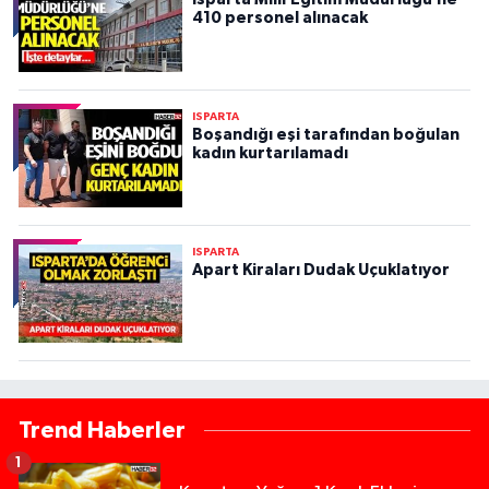
410 personel alınacak
ISPARTA
Boşandığı eşi tarafından boğulan
kadın kurtarılamadı
ISPARTA
Apart Kiraları Dudak Uçuklatıyor
Trend Haberler
1