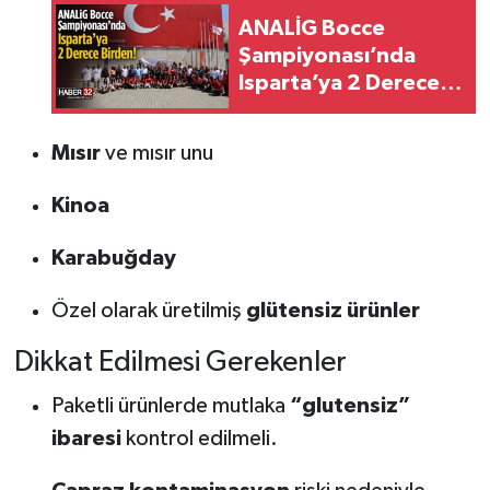
ANALİG Bocce
Şampiyonası’nda
Isparta’ya 2 Derece
Birden!
Mısır
ve mısır unu
Kinoa
Karabuğday
Özel olarak üretilmiş
glütensiz ürünler
Dikkat Edilmesi Gerekenler
Paketli ürünlerde mutlaka
“glutensiz”
ibaresi
kontrol edilmeli.