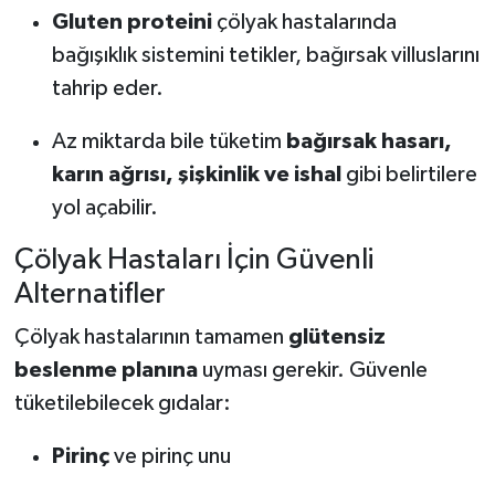
Gluten proteini
çölyak hastalarında
Tarihi Yapılarımız
bağışıklık sistemini tetikler, bağırsak villuslarını
tahrip eder.
Teknoloji
Az miktarda bile tüketim
bağırsak hasarı,
Türkiye
karın ağrısı, şişkinlik ve ishal
gibi belirtilere
yol açabilir.
Yerel
Çölyak Hastaları İçin Güvenli
İletişim
Alternatifler
Künye
Çölyak hastalarının tamamen
glütensiz
beslenme planına
uyması gerekir. Güvenle
tüketilebilecek gıdalar:
Pirinç
ve pirinç unu