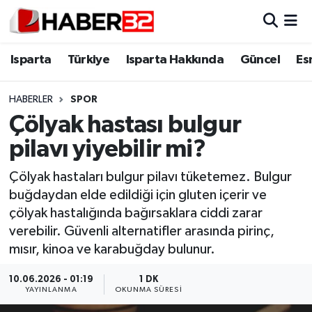
Isparta
Isparta Nöbetçi Eczaneler
Isparta
Türkiye
Isparta Hakkında
Güncel
Es
Isparta Hakkında
Isparta Hava Durumu
HABERLER
SPOR
Çölyak hastası bulgur
Esnaf Diyor ki;
Isparta Trafik Yoğunluk Haritası
pilavı yiyebilir mi?
ASAYİŞ
Süper Lig Puan Durumu ve Fikstür
Çölyak hastaları bulgur pilavı tüketemez. Bulgur
buğdaydan elde edildiği için gluten içerir ve
BİLİM VE TEKNOLOJİ
Tüm Manşetler
çölyak hastalığında bağırsaklara ciddi zarar
verebilir. Güvenli alternatifler arasında pirinç,
EĞİTİM
Son Dakika Haberleri
mısır, kinoa ve karabuğday bulunur.
GENEL
Haber Arşivi
10.06.2026 - 01:19
1 DK
YAYINLANMA
OKUNMA SÜRESI
Güncel