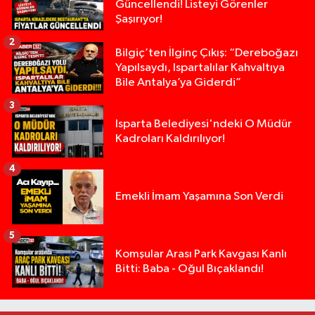
Güncellendi! Listeyi Görenler
Şaşırıyor!
2
Bilgiç’ten İlginç Çıkış: “Dereboğazı
Yapılsaydı, Ispartalılar Kahvaltıya
Bile Antalya’ya Giderdi”
3
Isparta Belediyesi'ndeki O Müdür
Kadroları Kaldırılıyor!
4
Emekli İmam Yaşamına Son Verdi
5
Isparta’da Silah Operasyonu: 165 Tabanca Ele Ge
19:36 |
Komşular Arası Park Kavgası Kanlı
Bitti: Baba - Oğul Bıçaklandı!
Anız Yangını Kazaya Neden Oldu: 13 Araç Birbirin
17:18 |
Alevlere Teslim Olan Gecekondu Kullanılamaz H
17:08 |
Alevlere teslim olan gecekondu kullanılamaz hal
13:48 |