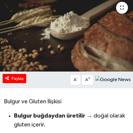
HABERDE İNSAN
İlginç
KÜLTÜR SANAT
MAGAZİN
Oyun
Paylaş
-
+
A
A
POLİTİKA
Bulgur ve Gluten İlişkisi
RESMİ İLANLAR
Bulgur buğdaydan üretilir
→ doğal olarak
SAĞLIK
gluten içerir.
Spor