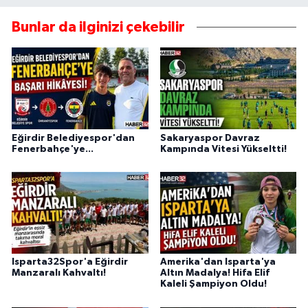
Bunlar da ilginizi çekebilir
Eğirdir Belediyespor'dan
Sakaryaspor Davraz
Fenerbahçe'ye...
Kampında Vitesi Yükseltti!
Isparta32Spor'a Eğirdir
Amerika'dan Isparta'ya
Manzaralı Kahvaltı!
Altın Madalya! Hifa Elif
Kaleli Şampiyon Oldu!