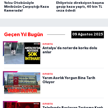
Yolcu Otobüsüyle
Ehliyetsiz direksiyon başına
Minibüsün Çarpıştığı Kaza
geçip kaza yaptı, 40 bin TL
Kamerada!
ceza ödedi
Geçen Yıl Bugün
09 Ağustos 2025
ISPARTA
Antalya'da noterde korku dolu
anlar
ISPARTA
Yarım Asırlık Yorgun Bina Tarih
Oluyor
ISPARTA
Telefonda Başlayan Tartışma Kanlı