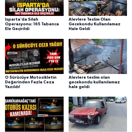
Isparta’da Silah
Alevlere Teslim Olan
Operasyonu: 165 Tabanca
Gecekondu Kullanılamaz
Ele Geçirildi
Hale Geldi
O Sürücüye Motosikletin
Alevlere teslim olan
Değerinden Fazla Ceza
gecekondu kullanılamaz
Yazıldı!
hale geldi