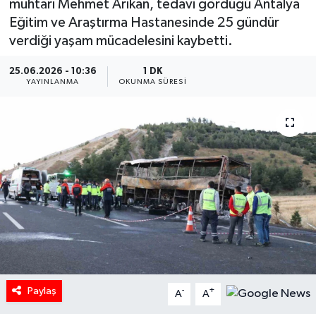
muhtarı Mehmet Arıkan, tedavi gördüğü Antalya
Eğitim ve Araştırma Hastanesinde 25 gündür
HABERDE İNSAN
verdiği yaşam mücadelesini kaybetti.
İlginç
25.06.2026 - 10:36
1 DK
YAYINLANMA
OKUNMA SÜRESI
KÜLTÜR SANAT
MAGAZİN
Oyun
POLİTİKA
RESMİ İLANLAR
SAĞLIK
Paylaş
-
+
A
A
Spor