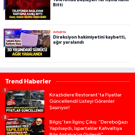
Bitti
ISPARTA
Direksiyon hakimiyetini kaybetti,
ağır yaralandı
Trend Haberler
1
Kirazlıdere Restorant'ta Fiyatlar
Güncellendi! Listeyi Görenler
Şaşırıyor!
2
Bilgiç’ten İlginç Çıkış: “Dereboğazı
Yapılsaydı, Ispartalılar Kahvaltıya
Bile Antalya’ya Giderdi”