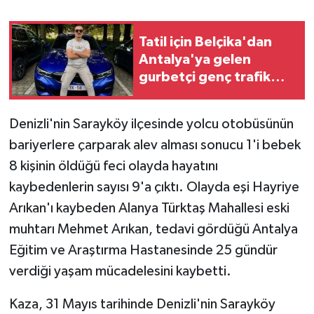
Tarihi Yapılarımız
Tatil için Belçika'dan
Antalya'ya gelen
Teknoloji
gurbetçi genç trafik
kazasında hayatını
Türkiye
kaybetti
Denizli'nin Sarayköy ilçesinde yolcu otobüsünün
Yerel
bariyerlere çarparak alev alması sonucu 1'i bebek
8 kişinin öldüğü feci olayda hayatını
İletişim
kaybedenlerin sayısı 9'a çıktı. Olayda eşi Hayriye
Arıkan'ı kaybeden Alanya Türktaş Mahallesi eski
Künye
muhtarı Mehmet Arıkan, tedavi gördüğü Antalya
Eğitim ve Araştırma Hastanesinde 25 gündür
verdiği yaşam mücadelesini kaybetti.
Kaza, 31 Mayıs tarihinde Denizli'nin Sarayköy