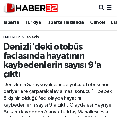
Isparta
Isparta Nöbetçi Eczaneler
Isparta
Türkiye
Isparta Hakkında
Güncel
Es
Isparta Hakkında
Isparta Hava Durumu
HABERLER
ASAYİŞ
Denizli'deki otobüs
Esnaf Diyor ki;
Isparta Trafik Yoğunluk Haritası
faciasında hayatının
ASAYİŞ
Süper Lig Puan Durumu ve Fikstür
kaybedenlerin sayısı 9'a
çıktı
BİLİM VE TEKNOLOJİ
Tüm Manşetler
Denizli'nin Sarayköy ilçesinde yolcu otobüsünün
EĞİTİM
Son Dakika Haberleri
bariyerlere çarparak alev alması sonucu 1'i bebek
8 kişinin öldüğü feci olayda hayatını
GENEL
Haber Arşivi
kaybedenlerin sayısı 9'a çıktı. Olayda eşi Hayriye
Arıkan'ı kaybeden Alanya Türktaş Mahallesi eski
Güncel