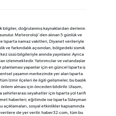
k bilgiler, doğrulanmış kaynaklardan derlenir.
 sunulur. Meteoroloji'den alınan 5 günlük ve
 Isparta namaz vakitleri, Diyanet verileriyle
lik ve farkındalık açısından, bölgedeki sismik
ez üssü bilgileriyle anında yayınlanır. Ayrıca
an izlenmektedir. Yatırımcılar ve vatandaşlar
er planlaması yapanlar için en güncel Isparta iş
. Kentsel yaşamın merkezinde yer alan Isparta
m İzmir ilçeleri ile ilgili gelişmeler, bu başlık
 önlem alması için önceden bildirilir. Ulaşım,
 şehirlerarası seyahatler için Isparta yol tarifi
 hizmet haberleri; eğitimde ise Isparta Süleyman
osu açıklamaları, sosyal etkinlikler kapsamında
n verilere de yer verilir. haber32.com, tüm bu