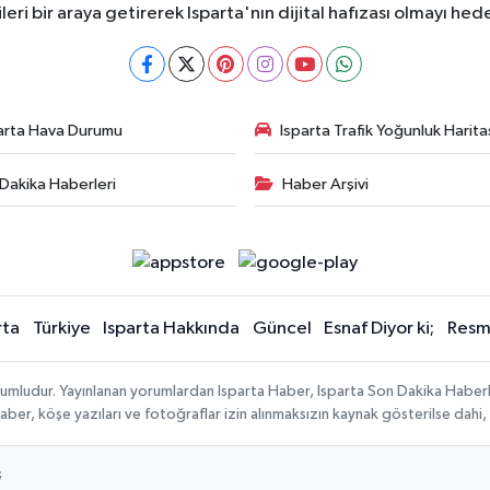
ileri bir araya getirerek Isparta'nın dijital hafızası olmayı hede
arta Hava Durumu
Isparta Trafik Yoğunluk Harita
Dakika Haberleri
Haber Arşivi
rta
Türkiye
Isparta Hakkında
Güncel
Esnaf Diyor ki;
Resmi
orumludur. Yayınlanan yorumlardan Isparta Haber, Isparta Son Dakika Haberl
n haber, köşe yazıları ve fotoğraflar izin alınmaksızın kaynak gösterilse da
;