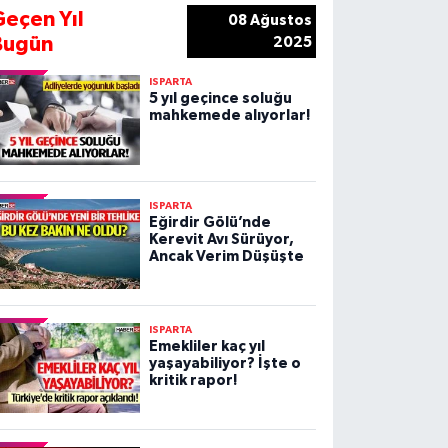
Geçen Yıl
08 Ağustos
Bugün
2025
ISPARTA
5 yıl geçince soluğu
mahkemede alıyorlar!
ISPARTA
Eğirdir Gölü’nde
Kerevit Avı Sürüyor,
Ancak Verim Düşüşte
ISPARTA
Emekliler kaç yıl
yaşayabiliyor? İşte o
kritik rapor!