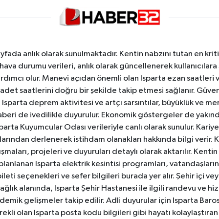
yfada anlık olarak sunulmaktadır. Kentin nabzını tutan en kriti
va durumu verileri, anlık olarak güncellenerek kullanıcılara
dımcı olur. Manevi açıdan önemli olan Isparta ezan saatleri ve
badet saatlerini doğru bir şekilde takip etmesi sağlanır. Güven
sparta deprem aktivitesi ve artçı sarsıntılar, büyüklük ve merk
aberi de ivedilikle duyurulur. Ekonomik göstergeler de yakınd
 Isparta Kuyumcular Odası verileriyle canlı olarak sunulur. Kariy
anlarından derlenerek istihdam olanakları hakkında bilgi verir
aları, projeleri ve duyuruları detaylı olarak aktarılır. Kentin tü
 planlanan Isparta elektrik kesintisi programları, vatandaşların
ti seçenekleri ve sefer bilgileri burada yer alır. Şehir içi veya
 Sağlık alanında, Isparta Şehir Hastanesi ile ilgili randevu ve
ademik gelişmeler takip edilir. Adli duyurular için Isparta Bar
ekli olan Isparta posta kodu bilgileri gibi hayatı kolaylaştıra