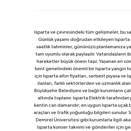
Isparta ve çevresindeki tüm gelişmeler, bu sa
Günlük yaşamı doğrudan etkileyen Isparta ha
saatlik tahminler, gününüzü planlamanıza yar
tam uyumlu olarak paylaşılır. Vatandaşların i
hareketler büyük önem taşır. Yaşanan en son I
kent genelindeki önemli bir Isparta yangın h
için Isparta altın fiyatları, serbest piyasa ve
ilanları, farklı sektörlerden ve uzmanlık al
Büyükşehir Belediyesi ve bağlı kurumların çalışm
altında toplanır. Isparta Elektrik tarafından
kentin can damarıdır; en uygun Isparta uçak bile
araçları ve trafik yoğunluğu bilgileri sunulur.
Demirel Üniversitesi gibi kurumlarla ilgili ak
Isparta konser takvimi ve gönderiler için ger