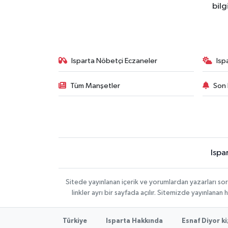
bilg
Isparta Nöbetçi Eczaneler
Isp
Tüm Manşetler
Son 
Ispa
Sitede yayınlanan içerik ve yorumlardan yazarları s
linkler ayrı bir sayfada açılır. Sitemizde yayınlana
Türkiye
Isparta Hakkında
Esnaf Diyor ki