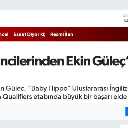
B
6
D
4
ncel
Esnaf Diyor ki;
Resmi İlan
E
5
ST
64
ncilerinden Ekin Güleç’
G
6
Bİ
13
in Güleç, “Baby Hippo” Uluslararası İngil
ualifiers etabında büyük bir başarı elde 