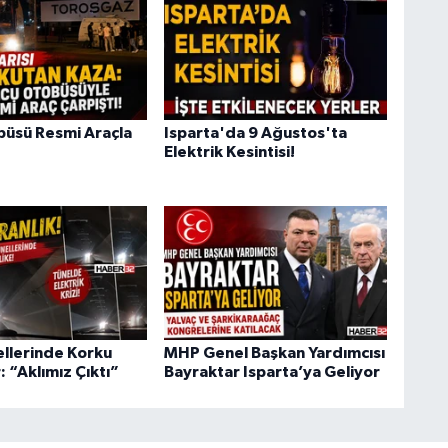
büsü Resmi Araçla
Isparta'da 9 Ağustos'ta
Elektrik Kesintisi!
ellerinde Korku
MHP Genel Başkan Yardımcısı
: “Aklımız Çıktı”
Bayraktar Isparta’ya Geliyor