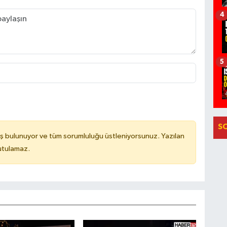
4
5
S
ş bulunuyor ve tüm sorumluluğu üstleniyorsunuz. Yazılan
utulamaz.