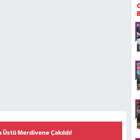
 Üstü Merdivene Çakıldı!