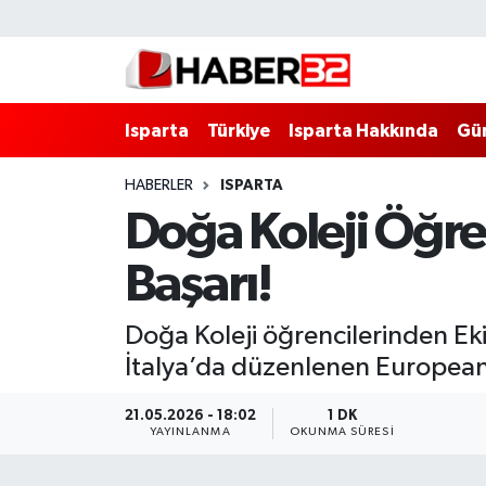
Isparta
Isparta Nöbetçi Eczaneler
Isparta
Türkiye
Isparta Hakkında
Gü
Isparta Hakkında
Isparta Hava Durumu
HABERLER
ISPARTA
Esnaf Diyor ki;
Isparta Trafik Yoğunluk Haritası
Doğa Koleji Öğre
ASAYİŞ
Süper Lig Puan Durumu ve Fikstür
Başarı!
BİLİM VE TEKNOLOJİ
Tüm Manşetler
Doğa Koleji öğrencilerinden Ek
EĞİTİM
Son Dakika Haberleri
İtalya’da düzenlenen European Q
GENEL
Haber Arşivi
21.05.2026 - 18:02
1 DK
YAYINLANMA
OKUNMA SÜRESI
Güncel