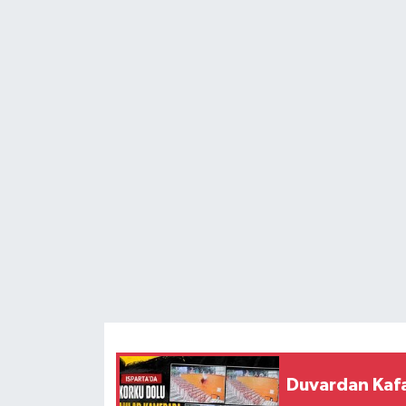
HABERDE İNSAN
İlginç
KÜLTÜR SANAT
MAGAZİN
Oyun
POLİTİKA
RESMİ İLANLAR
SAĞLIK
Duvardan Kafa
Spor