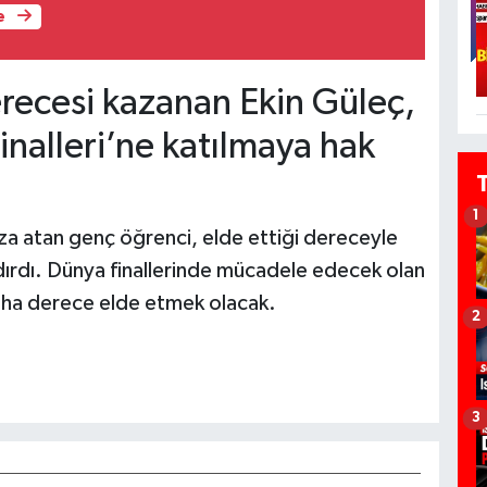
e
erecesi kazanan Ekin Güleç,
inalleri’ne katılmaya hak
1
mza atan genç öğrenci, elde ettiği dereceyle
dırdı. Dünya finallerinde mücadele edecek olan
 daha derece elde etmek olacak.
2
3