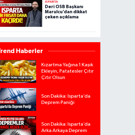
ISPARTA
Deri OSB Başkanı
Marulcu’dan dikkat
çeken açıklama
Trend Haberler
Kızartma Yağına 1 Kaşık
Ekleyin, Patatesler Çıtır
Çıtır Olsun
Son Dakika: Isparta’da
Deprem Paniği
Son Dakika: Isparta’da
Arka Arkaya Deprem