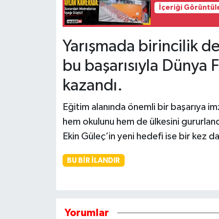
İçeriği Görüntül
Tarihi Yapılarımız
Yarışmada birincilik d
Teknoloji
bu başarısıyla Dünya F
Türkiye
kazandı.
Yerel
Eğitim alanında önemli bir başarıya i
hem okulunu hem de ülkesini gururlan
İletişim
Ekin Güleç’in yeni hedefi ise bir kez
Künye
BU BIR İLANDIR
Yorumlar