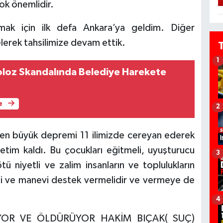
ok önemlidir.
k için ilk defa Ankara’ya geldim. Diğer
lerek tahsilimize devam ettik.
1
loz Skandalında Belediye Harekete
e
2
en büyük depremi 11 ilimizde cereyan ederek
im kaldı. Bu çocukları eğitmeli, uyuşturucu
3
ötü niyetli ve zalim insanların ve toplulukların
di ve manevi destek vermelidir ve vermeye de
4
IYOR VE ÖLDÜRÜYOR HAKİM BIÇAK( SUÇ)