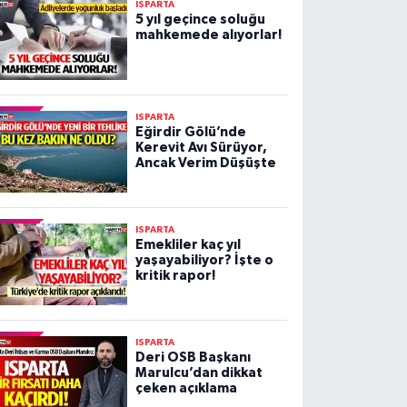
ISPARTA
5 yıl geçince soluğu
mahkemede alıyorlar!
ISPARTA
Eğirdir Gölü’nde
Kerevit Avı Sürüyor,
Ancak Verim Düşüşte
ISPARTA
Emekliler kaç yıl
yaşayabiliyor? İşte o
kritik rapor!
ISPARTA
Deri OSB Başkanı
Marulcu’dan dikkat
çeken açıklama