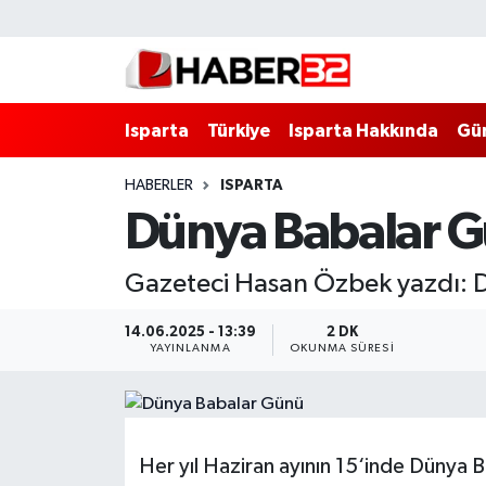
Isparta
Isparta Nöbetçi Eczaneler
Isparta
Türkiye
Isparta Hakkında
Gü
Isparta Hakkında
Isparta Hava Durumu
HABERLER
ISPARTA
Esnaf Diyor ki;
Isparta Trafik Yoğunluk Haritası
Dünya Babalar 
ASAYİŞ
Süper Lig Puan Durumu ve Fikstür
Gazeteci Hasan Özbek yazdı: 
BİLİM VE TEKNOLOJİ
Tüm Manşetler
14.06.2025 - 13:39
2 DK
YAYINLANMA
OKUNMA SÜRESI
EĞİTİM
Son Dakika Haberleri
GENEL
Haber Arşivi
Her yıl Haziran ayının 15‘inde Dünya B
Güncel