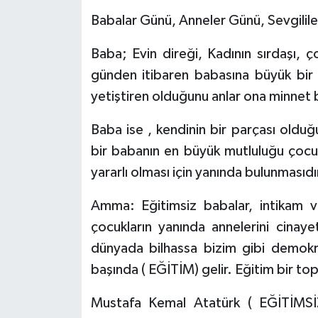
Babalar Günü, Anneler Günü, Sevgilile
HABERDE İNSAN
Baba; Evin direği, Kadının sırdaşı, 
İlginç
günden itibaren babasına büyük bir s
yetiştiren olduğunu anlar ona minnet b
KÜLTÜR SANAT
Baba ise , kendinin bir parçası olduğ
MAGAZİN
bir babanın en büyük mutluluğu çocuğ
Oyun
yararlı olması için yanında bulunmasıdı
Amma: Eğitimsiz babalar, intikam v
POLİTİKA
çocukların yanında annelerini cinayet
RESMİ İLANLAR
dünyada bilhassa bizim gibi demokr
başında ( EĞİTİM) gelir. Eğitim bir to
SAĞLIK
Mustafa Kemal Atatürk ( EĞİTİMS
Spor