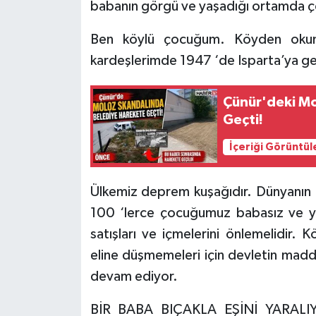
babanın görgü ve yaşadığı ortamda ç
Tarihi Yapılarımız
Ben köylü çocuğum. Köyden okuma
kardeşlerimde 1947 ‘de Isparta’ya ge
Teknoloji
Çünür'deki Mo
Türkiye
Geçti!
Yerel
İçeriği Görüntül
İletişim
Ülkemiz deprem kuşağıdır. Dünyanın 
100 ‘lerce çocuğumuz babasız ve yet
Künye
satışları ve içmelerini önlemelidir. K
eline düşmemeleri için devletin mad
devam ediyor.
BİR BABA BIÇAKLA EŞİNİ YARAL