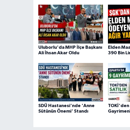
Uluborlu'da MHP İlçe Başkanı
Elden Ma
Ali İhsan Akar Oldu
390 Bin Li
SDÜ Hastanesi'nde 'Anne
TOKİ'den S
Sütünün Önemi' Standı
Gayrimenk