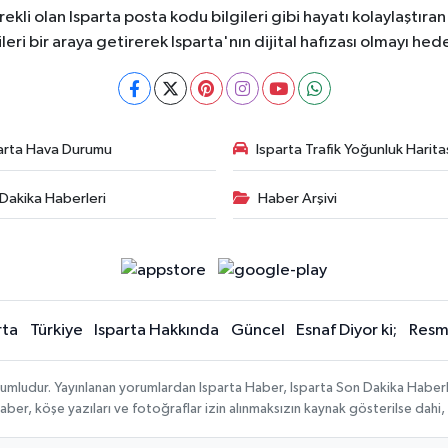
ekli olan Isparta posta kodu bilgileri gibi hayatı kolaylaştıra
ileri bir araya getirerek Isparta'nın dijital hafızası olmayı hede
arta Hava Durumu
Isparta Trafik Yoğunluk Harita
Dakika Haberleri
Haber Arşivi
rta
Türkiye
Isparta Hakkında
Güncel
Esnaf Diyor ki;
Resmi
orumludur. Yayınlanan yorumlardan Isparta Haber, Isparta Son Dakika Haberl
n haber, köşe yazıları ve fotoğraflar izin alınmaksızın kaynak gösterilse da