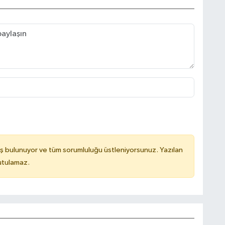
ş bulunuyor ve tüm sorumluluğu üstleniyorsunuz. Yazılan
utulamaz.