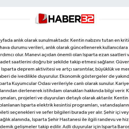
yfada anlık olarak sunulmaktadır. Kentin nabzını tutan en kriti
va durumu verileri, anlık olarak güncellenerek kullanıcılara
dımcı olur. Manevi açıdan önemli olan Isparta ezan saatleri ve
badet saatlerini doğru bir şekilde takip etmesi sağlanır. Güven
sparta deprem aktivitesi ve artçı sarsıntılar, büyüklük ve merk
aberi de ivedilikle duyurulur. Ekonomik göstergeler de yakınd
 Isparta Kuyumcular Odası verileriyle canlı olarak sunulur. Kariy
anlarından derlenerek istihdam olanakları hakkında bilgi verir
aları, projeleri ve duyuruları detaylı olarak aktarılır. Kentin tü
 planlanan Isparta elektrik kesintisi programları, vatandaşların
ti seçenekleri ve sefer bilgileri burada yer alır. Şehir içi veya
 Sağlık alanında, Isparta Şehir Hastanesi ile ilgili randevu ve
ademik gelişmeler takip edilir. Adli duyurular için Isparta Bar