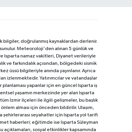
k bilgiler, doğrulanmış kaynaklardan derlenir.
 sunulur. Meteoroloji'den alınan 5 günlük ve
 Isparta namaz vakitleri, Diyanet verileriyle
lik ve farkındalık açısından, bölgedeki sismik
ez üssü bilgileriyle anında yayınlanır. Ayrıca
an izlenmektedir. Yatırımcılar ve vatandaşlar
er planlaması yapanlar için en güncel Isparta iş
. Kentsel yaşamın merkezinde yer alan Isparta
m İzmir ilçeleri ile ilgili gelişmeler, bu başlık
 önlem alması için önceden bildirilir. Ulaşım,
 şehirlerarası seyahatler için Isparta yol tarifi
 hizmet haberleri; eğitimde ise Isparta Süleyman
osu açıklamaları, sosyal etkinlikler kapsamında