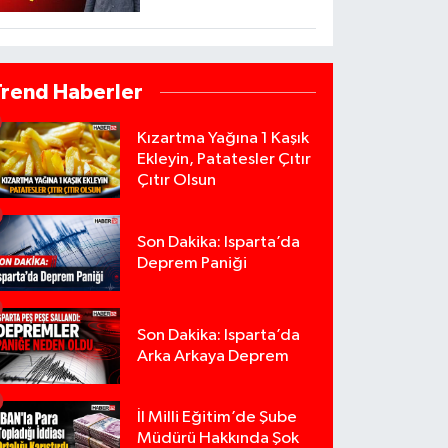
Trend Haberler
Kızartma Yağına 1 Kaşık
Ekleyin, Patatesler Çıtır
Çıtır Olsun
Son Dakika: Isparta’da
Deprem Paniği
Son Dakika: Isparta’da
Arka Arkaya Deprem
İl Milli Eğitim’de Şube
Müdürü Hakkında Şok