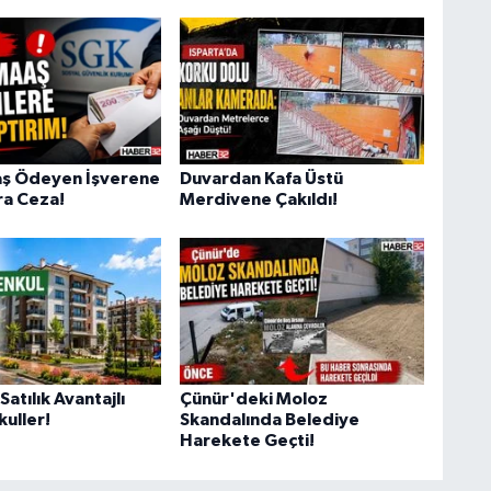
aş Ödeyen İşverene
Duvardan Kafa Üstü
ra Ceza!
Merdivene Çakıldı!
atılık Avantajlı
Çünür'deki Moloz
uller!
Skandalında Belediye
Harekete Geçti!