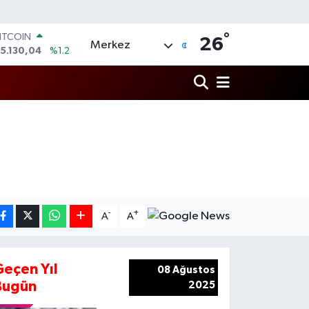
°
ITCOIN
26
Merkez
5.130,04
%1.2
DOLAR
7,7436
%0.18
EURO
5,2510
%0.32
TERLİN
4,4811
%0.38
RAM ALTIN
648.99
%2.59
İST100
3.773
%-19
-
+
A
A
Geçen Yıl
08 Ağustos
Bugün
2025