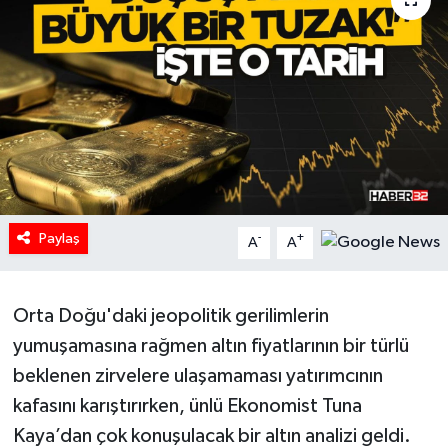
HABERDE İNSAN
İlginç
KÜLTÜR SANAT
MAGAZİN
Paylaş
Oyun
-
+
A
A
POLİTİKA
Orta Doğu'daki jeopolitik gerilimlerin
RESMİ İLANLAR
yumuşamasına rağmen altın fiyatlarının bir türlü
beklenen zirvelere ulaşamaması yatırımcının
SAĞLIK
kafasını karıştırırken, ünlü Ekonomist Tuna
Kaya’dan çok konuşulacak bir altın analizi geldi.
Spor