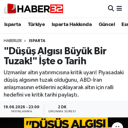
Isparta
Isparta Nöbetçi Eczaneler
Isparta
Türkiye
Isparta Hakkında
Güncel
Es
Isparta Hakkında
Isparta Hava Durumu
HABERLER
ISPARTA
"Düşüş Algısı Büyük Bir
Esnaf Diyor ki;
Isparta Trafik Yoğunluk Haritası
Tuzak!" İşte o Tarih
ASAYİŞ
Süper Lig Puan Durumu ve Fikstür
Uzmanlar altın yatırımcısına kritik uyarı! Piyasadaki
düşüş algısının tuzak olduğunu, ABD-İran
BİLİM VE TEKNOLOJİ
Tüm Manşetler
anlaşmasının etkilerini açıklayarak altın için ralli
hedefini ve kritik tarihi paylaştı.
EĞİTİM
Son Dakika Haberleri
19.06.2026 - 23:00
2 DK
GENEL
Haber Arşivi
YAYINLANMA
OKUNMA SÜRESI
Güncel