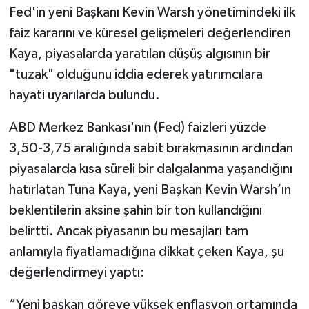
Fed'in yeni Başkanı Kevin Warsh yönetimindeki ilk
faiz kararını ve küresel gelişmeleri değerlendiren
Tarihi Yapılarımız
Kaya, piyasalarda yaratılan düşüş algısının bir
Teknoloji
"tuzak" olduğunu iddia ederek yatırımcılara
hayati uyarılarda bulundu.
Türkiye
ABD Merkez Bankası'nın (Fed) faizleri yüzde
Yerel
3,50-3,75 aralığında sabit bırakmasının ardından
piyasalarda kısa süreli bir dalgalanma yaşandığını
İletişim
hatırlatan Tuna Kaya, yeni Başkan Kevin Warsh’ın
Künye
beklentilerin aksine şahin bir ton kullandığını
belirtti. Ancak piyasanın bu mesajları tam
anlamıyla fiyatlamadığına dikkat çeken Kaya, şu
değerlendirmeyi yaptı:
“Yeni başkan göreve yüksek enflasyon ortamında