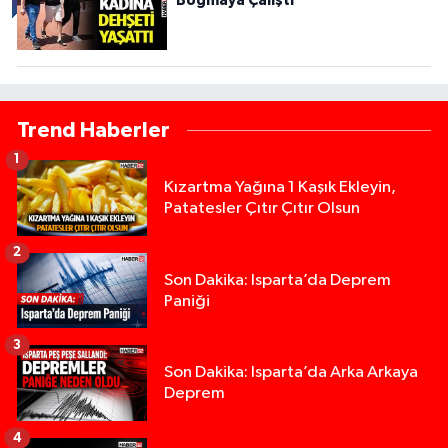
Boğmaya Çalıştı
Trend Haberler
1
Kızartma Yağına 1 Kaşık Ekleyin,
Patatesler Çıtır Çıtır Olsun
2
Son Dakika: Isparta’da Deprem
Paniği
3
Son Dakika: Isparta’da Arka Arkaya
Deprem
4