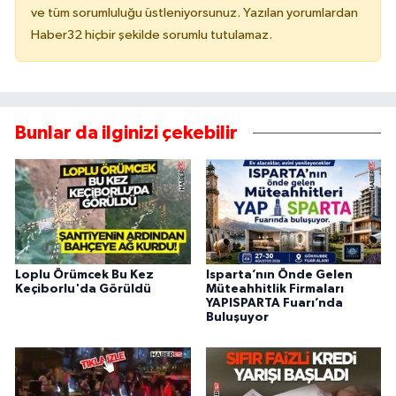
ve tüm sorumluluğu üstleniyorsunuz. Yazılan yorumlardan
Haber32 hiçbir şekilde sorumlu tutulamaz.
Bunlar da ilginizi çekebilir
Loplu Örümcek Bu Kez
Isparta’nın Önde Gelen
Keçiborlu'da Görüldü
Müteahhitlik Firmaları
YAPISPARTA Fuarı’nda
Buluşuyor