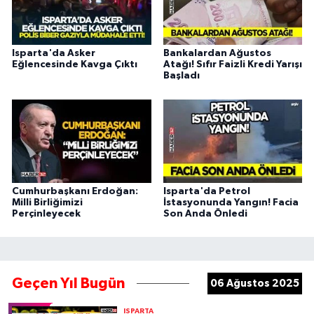
Isparta'da Asker
Bankalardan Ağustos
Eğlencesinde Kavga Çıktı
Atağı! Sıfır Faizli Kredi Yarışı
Başladı
Cumhurbaşkanı Erdoğan:
Isparta'da Petrol
Milli Birliğimizi
İstasyonunda Yangın! Facia
Perçinleyecek
Son Anda Önledi
Geçen Yıl Bugün
06 Ağustos 2025
ISPARTA