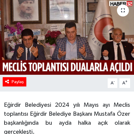
HABERDE İNSAN
İlginç
KÜLTÜR SANAT
MAGAZİN
Oyun
Paylaş
-
+
A
A
POLİTİKA
RESMİ İLANLAR
Eğirdir Belediyesi 2024 yılı Mayıs ayı Meclis
toplantısı Eğirdir Belediye Başkanı Mustafa Özer
SAĞLIK
başkanlığında bu ayda halka açık olarak
gerçekleşti.
Spor