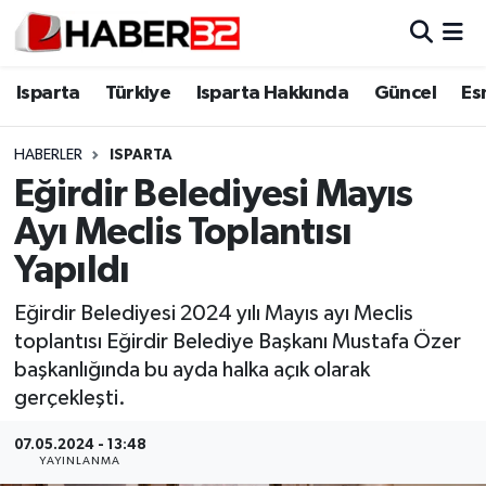
Isparta
Isparta Nöbetçi Eczaneler
Isparta
Türkiye
Isparta Hakkında
Güncel
Es
Isparta Hakkında
Isparta Hava Durumu
HABERLER
ISPARTA
Eğirdir Belediyesi Mayıs
Esnaf Diyor ki;
Isparta Trafik Yoğunluk Haritası
Ayı Meclis Toplantısı
ASAYİŞ
Süper Lig Puan Durumu ve Fikstür
Yapıldı
BİLİM VE TEKNOLOJİ
Tüm Manşetler
Eğirdir Belediyesi 2024 yılı Mayıs ayı Meclis
toplantısı Eğirdir Belediye Başkanı Mustafa Özer
EĞİTİM
Son Dakika Haberleri
başkanlığında bu ayda halka açık olarak
gerçekleşti.
GENEL
Haber Arşivi
07.05.2024 - 13:48
YAYINLANMA
Güncel