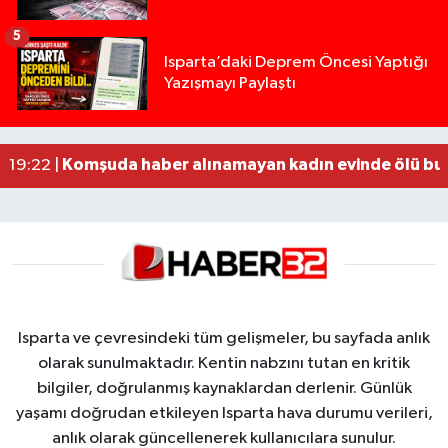
5
Yığılca'da kardeşler arasındaki silahlı kavgada 
13:00 |
Isparta’daki Deprem Öncesi Yaptığı
Yazışmayı Paylaştı
Tur teknesi çalışanlarının birbirine girdiği kavga
12:48 |
MOTOSİKLETLE ÇARPIŞAN OTOMOBİL GÜL HEYKE
02:26 |
Alzheimer Hastası Adamdan Saatlerdir Haber A
20:12 |
Komşuda haber alınamayan kadın evinde ölü bu
19:22 |
Isparta ve çevresindeki tüm gelişmeler, bu sayfada anlık
olarak sunulmaktadır. Kentin nabzını tutan en kritik
bilgiler, doğrulanmış kaynaklardan derlenir. Günlük
yaşamı doğrudan etkileyen Isparta hava durumu verileri,
anlık olarak güncellenerek kullanıcılara sunulur.