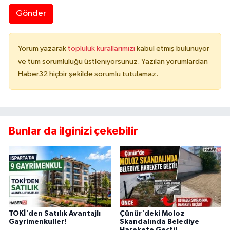
Gönder
Yorum yazarak
topluluk kurallarımızı
kabul etmiş bulunuyor
ve tüm sorumluluğu üstleniyorsunuz. Yazılan yorumlardan
Haber32 hiçbir şekilde sorumlu tutulamaz.
Bunlar da ilginizi çekebilir
TOKİ'den Satılık Avantajlı
Çünür'deki Moloz
Gayrimenkuller!
Skandalında Belediye