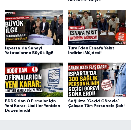
Harekete Geçti!
Isparta'da Sanayi
Tural'dan Esnafa Yakıt
Yatırımlarına Büyük İlgi!
İndirimi Müjdesi!
BDDK'dan O Firmalar İçin
Sağlıkta ‘Geçici Görevle’
Yeni Karar: Limitler Yeniden
Çalışan Tüm Personele Şok!
Düzenlendi!