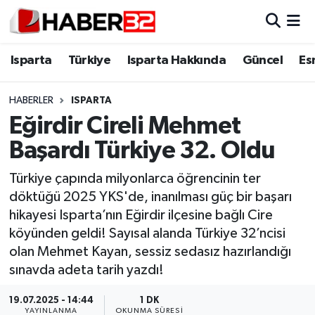
Isparta
Isparta Nöbetçi Eczaneler
Isparta
Türkiye
Isparta Hakkında
Güncel
Es
Isparta Hakkında
Isparta Hava Durumu
HABERLER
ISPARTA
Eğirdir Cireli Mehmet
Esnaf Diyor ki;
Isparta Trafik Yoğunluk Haritası
Başardı Türkiye 32. Oldu
ASAYİŞ
Süper Lig Puan Durumu ve Fikstür
Türkiye çapında milyonlarca öğrencinin ter
döktüğü 2025 YKS'de, inanılması güç bir başarı
BİLİM VE TEKNOLOJİ
Tüm Manşetler
hikayesi Isparta’nın Eğirdir ilçesine bağlı Cire
köyünden geldi! Sayısal alanda Türkiye 32’ncisi
EĞİTİM
Son Dakika Haberleri
olan Mehmet Kayan, sessiz sedasız hazırlandığı
GENEL
Haber Arşivi
sınavda adeta tarih yazdı!
19.07.2025 - 14:44
1 DK
Güncel
YAYINLANMA
OKUNMA SÜRESI