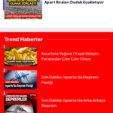
Apart Kiraları Dudak Uçuklatıyor
Trend Haberler
1
Kızartma Yağına 1 Kaşık Ekleyin,
Patatesler Çıtır Çıtır Olsun
2
Son Dakika: Isparta’da Deprem
Paniği
3
Son Dakika: Isparta’da Arka Arkaya
Deprem