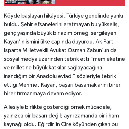
Gökgöz'den Cevdet
Yılmaz'a Kritik Ziyaret
Tarihi Yapılarımız
Köyde başlayan hikâyesi, Türkiye genelinde yankı
buldu. Şehir efsanelerini aratmayan bu yükseliş,
Teknoloji
genç yaşında büyük bir azim örneği sergileyen
Kayan’ın ismini ülke çapında duyurdu. Ak Parti
Türkiye
Isparta Milletvekili Avukat Osman Zabun’un da
Yerel
sosyal medya üzerinden tebrik etti “memleketine
ve milletine büyük katkılar sağlayacağına
İletişim
inandığım bir Anadolu evladı” sözleriyle tebrik
ettiği Mehmet Kayan, başarı basamaklarını birer
Künye
birer tırmanmaya devam ediyor.
Ailesiyle birlikte gösterdiği örnek mücadele,
yalnızca bir başarı değil; aynı zamanda bir ilham
kaynağı oldu. Eğirdir’in Cire köyünden çıkan bu