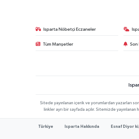
Isparta Nöbetçi Eczaneler
Isp
Tüm Manşetler
Son 
Ispa
Sitede yayınlanan içerik ve yorumlardan yazarları s
linkler ayrı bir sayfada açılır. Sitemizde yayınlana
Türkiye
Isparta Hakkında
Esnaf Diyor ki