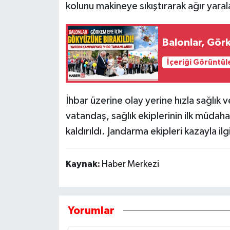
kolunu makineye sıkıştırarak ağır yaral
Tarihi Yapılarımız
Balonlar, Görk
Teknoloji
İçeriği Görüntül
Türkiye
İhbar üzerine olay yerine hızla sağlık 
Yerel
vatandaş, sağlık ekiplerinin ilk müda
İletişim
kaldırıldı. Jandarma ekipleri kazayla ilg
Künye
Kaynak:
Haber Merkezi
Yorumlar