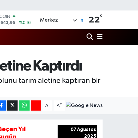
°
TCOIN
22
Merkez
.643,95
%0.16
LAR
,6704
%0
RO
,0406
%-0.08
ERLİN
,2143
%0
letine Kaptırdı
AM ALTIN
00.87
%0.12
ST100
unu tarım aletine kaptıran bir
.799
%70
-
+
A
A
Geçen Yıl
07 Ağustos
Bugün
2025