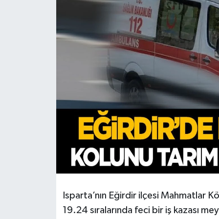
HABERDE İNSAN
İlginç
KÜLTÜR SANAT
MAGAZİN
Oyun
POLİTİKA
RESMİ İLANLAR
SAĞLIK
Isparta’nın Eğirdir ilçesi Mahmatlar K
19.24 sıralarında feci bir iş kazası me
Spor