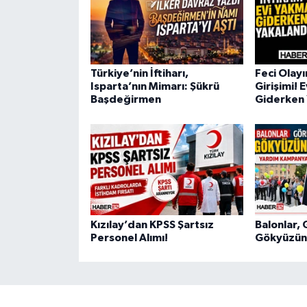
Türkiye’nin İftiharı,
Feci Olay
Isparta’nın Mimarı: Şükrü
Girişimi! 
Başdeğirmen
Giderken 
Kızılay’dan KPSS Şartsız
Balonlar, 
Personel Alımı!
Gökyüzüne