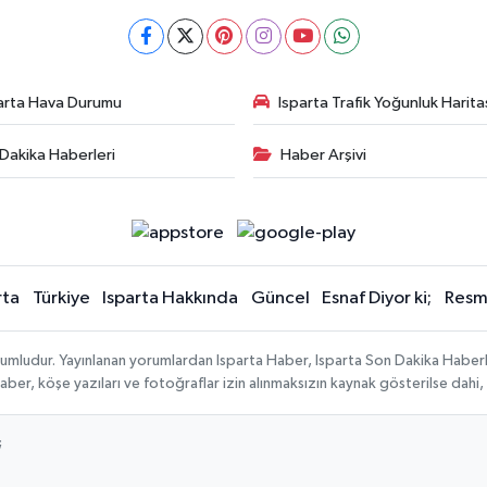
arta Hava Durumu
Isparta Trafik Yoğunluk Harita
Dakika Haberleri
Haber Arşivi
rta
Türkiye
Isparta Hakkında
Güncel
Esnaf Diyor ki;
Resmi
orumludur. Yayınlanan yorumlardan Isparta Haber, Isparta Son Dakika Haberl
n haber, köşe yazıları ve fotoğraflar izin alınmaksızın kaynak gösterilse da
;