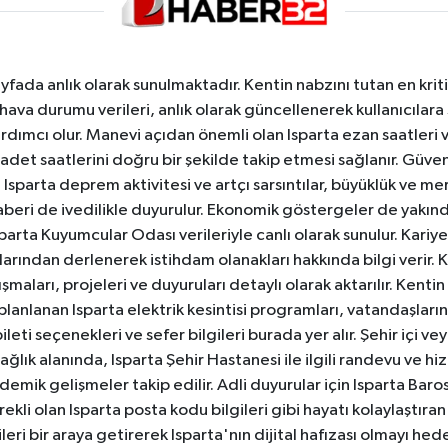
yfada anlık olarak sunulmaktadır. Kentin nabzını tutan en kriti
va durumu verileri, anlık olarak güncellenerek kullanıcılara
dımcı olur. Manevi açıdan önemli olan Isparta ezan saatleri ve
badet saatlerini doğru bir şekilde takip etmesi sağlanır. Güven
sparta deprem aktivitesi ve artçı sarsıntılar, büyüklük ve merk
aberi de ivedilikle duyurulur. Ekonomik göstergeler de yakınd
 Isparta Kuyumcular Odası verileriyle canlı olarak sunulur. Kariy
anlarından derlenerek istihdam olanakları hakkında bilgi verir
aları, projeleri ve duyuruları detaylı olarak aktarılır. Kentin tü
 planlanan Isparta elektrik kesintisi programları, vatandaşların
ti seçenekleri ve sefer bilgileri burada yer alır. Şehir içi veya
 Sağlık alanında, Isparta Şehir Hastanesi ile ilgili randevu ve
ademik gelişmeler takip edilir. Adli duyurular için Isparta Bar
ekli olan Isparta posta kodu bilgileri gibi hayatı kolaylaştıra
ileri bir araya getirerek Isparta'nın dijital hafızası olmayı hede