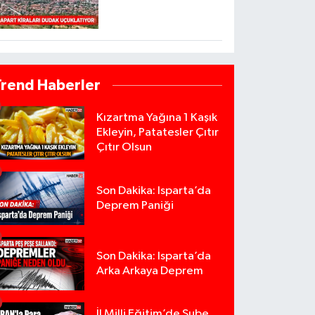
Trend Haberler
Kızartma Yağına 1 Kaşık
Ekleyin, Patatesler Çıtır
Çıtır Olsun
Son Dakika: Isparta’da
Deprem Paniği
Son Dakika: Isparta’da
Arka Arkaya Deprem
İl Milli Eğitim’de Şube