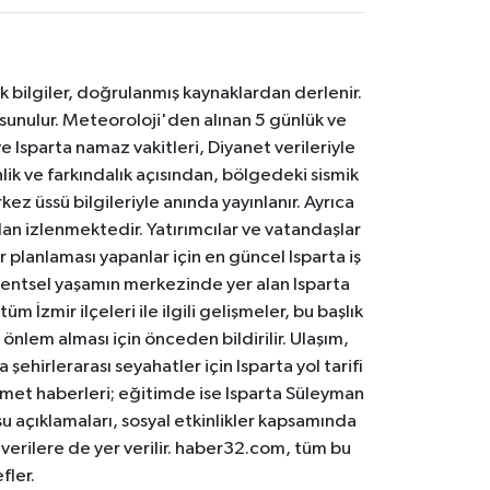
k bilgiler, doğrulanmış kaynaklardan derlenir.
 sunulur. Meteoroloji'den alınan 5 günlük ve
 Isparta namaz vakitleri, Diyanet verileriyle
lik ve farkındalık açısından, bölgedeki sismik
ez üssü bilgileriyle anında yayınlanır. Ayrıca
an izlenmektedir. Yatırımcılar ve vatandaşlar
er planlaması yapanlar için en güncel Isparta iş
. Kentsel yaşamın merkezinde yer alan Isparta
m İzmir ilçeleri ile ilgili gelişmeler, bu başlık
 önlem alması için önceden bildirilir. Ulaşım,
 şehirlerarası seyahatler için Isparta yol tarifi
 hizmet haberleri; eğitimde ise Isparta Süleyman
osu açıklamaları, sosyal etkinlikler kapsamında
n verilere de yer verilir. haber32.com, tüm bu
fler.