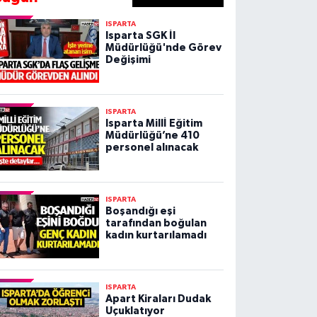
ISPARTA
Isparta SGK İl
Müdürlüğü'nde Görev
Değişimi
ISPARTA
Isparta Millİ Eğitim
Müdürlüğü’ne 410
personel alınacak
ISPARTA
Boşandığı eşi
tarafından boğulan
kadın kurtarılamadı
ISPARTA
Apart Kiraları Dudak
Uçuklatıyor