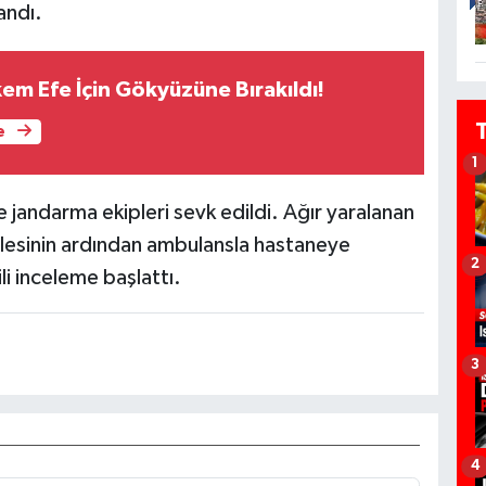
andı.
em Efe İçin Gökyüzüne Bırakıldı!
e
1
ve jandarma ekipleri sevk edildi. Ağır yaralanan
halesinin ardından ambulansla hastaneye
2
ili inceleme başlattı.
3
4