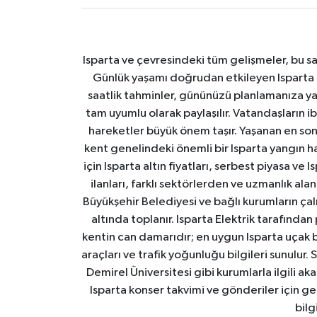
Isparta ve çevresindeki tüm gelişmeler, bu sa
Günlük yaşamı doğrudan etkileyen Isparta ha
saatlik tahminler, gününüzü planlamanıza yar
tam uyumlu olarak paylaşılır. Vatandaşların i
hareketler büyük önem taşır. Yaşanan en son I
kent genelindeki önemli bir Isparta yangın h
için Isparta altın fiyatları, serbest piyasa ve
ilanları, farklı sektörlerden ve uzmanlık al
Büyükşehir Belediyesi ve bağlı kurumların çalışm
altında toplanır. Isparta Elektrik tarafından
kentin can damarıdır; en uygun Isparta uçak bile
araçları ve trafik yoğunluğu bilgileri sunulur.
Demirel Üniversitesi gibi kurumlarla ilgili ak
Isparta konser takvimi ve gönderiler için ger
bilg