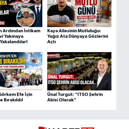
ın Ardından İntikam
Kaya Ailesinin Mutluluğu:
Evi Yakmaya
Yağız Ata Dünyaya Gözlerini
Yakalandılar!
Açtı
Görkem Efe İçin
Ünal Turgut: “ITSO Şehrin
 Bırakıldı!
Abisi Olacak”