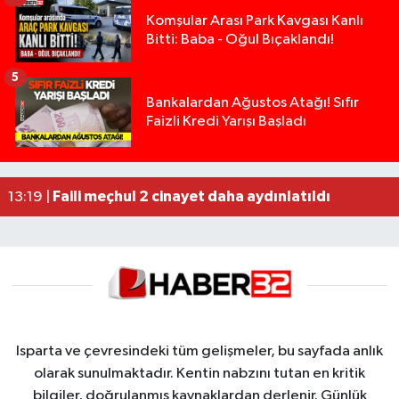
Komşular Arası Park Kavgası Kanlı
Bitti: Baba - Oğul Bıçaklandı!
5
Isparta’da Silah Operasyonu: 165 Tabanca Ele Ge
19:36 |
Bankalardan Ağustos Atağı! Sıfır
Faizli Kredi Yarışı Başladı
Anız Yangını Kazaya Neden Oldu: 13 Araç Birbirin
17:18 |
Alevlere Teslim Olan Gecekondu Kullanılamaz H
17:08 |
Yolcu Otobüsüyle Minibüsün Çarpıştığı Kaza K
13:46 |
Faili meçhul 2 cinayet daha aydınlatıldı
13:19 |
Isparta ve çevresindeki tüm gelişmeler, bu sayfada anlık
olarak sunulmaktadır. Kentin nabzını tutan en kritik
bilgiler, doğrulanmış kaynaklardan derlenir. Günlük