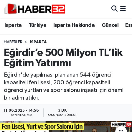
Isparta
Isparta Nöbetçi Eczaneler
Isparta
Türkiye
Isparta Hakkında
Güncel
Es
Isparta Hakkında
Isparta Hava Durumu
HABERLER
ISPARTA
Eğirdir’e 500 Milyon TL’lik
Esnaf Diyor ki;
Isparta Trafik Yoğunluk Haritası
Eğitim Yatırımı
ASAYİŞ
Süper Lig Puan Durumu ve Fikstür
Eğirdir'de yapılması planlanan 544 öğrenci
kapasiteli fen lisesi, 200 öğrenci kapasiteli
BİLİM VE TEKNOLOJİ
Tüm Manşetler
öğrenci yurtları ve spor salonu inşaatı için önemli
bir adım atıldı.
EĞİTİM
Son Dakika Haberleri
11.06.2025 - 14:56
3 DK
GENEL
Haber Arşivi
YAYINLANMA
OKUNMA SÜRESI
Güncel