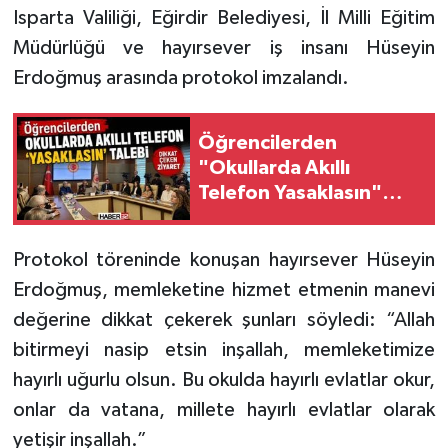
Isparta Valiliği, Eğirdir Belediyesi, İl Milli Eğitim
Müdürlüğü ve hayırsever iş insanı Hüseyin
Tarihi Yapılarımız
Erdoğmuş arasında protokol imzalandı.
Teknoloji
Öğrencilerden
Türkiye
"Okullarda Akıllı
Telefon Yasaklasın"
Yerel
Talebi
İletişim
Protokol töreninde konuşan hayırsever Hüseyin
Erdoğmuş, memleketine hizmet etmenin manevi
Künye
değerine dikkat çekerek şunları söyledi: “Allah
bitirmeyi nasip etsin inşallah, memleketimize
hayırlı uğurlu olsun. Bu okulda hayırlı evlatlar okur,
onlar da vatana, millete hayırlı evlatlar olarak
yetişir inşallah.”