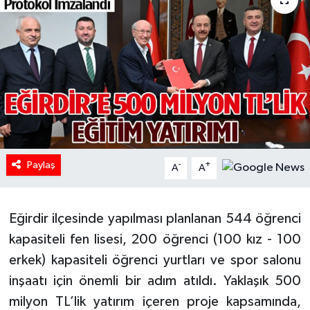
HABERDE İNSAN
İlginç
KÜLTÜR SANAT
MAGAZİN
Paylaş
Oyun
-
+
A
A
POLİTİKA
Eğirdir ilçesinde yapılması planlanan 544 öğrenci
RESMİ İLANLAR
kapasiteli fen lisesi, 200 öğrenci (100 kız - 100
erkek) kapasiteli öğrenci yurtları ve spor salonu
SAĞLIK
inşaatı için önemli bir adım atıldı. Yaklaşık 500
milyon TL’lik yatırım içeren proje kapsamında,
Spor