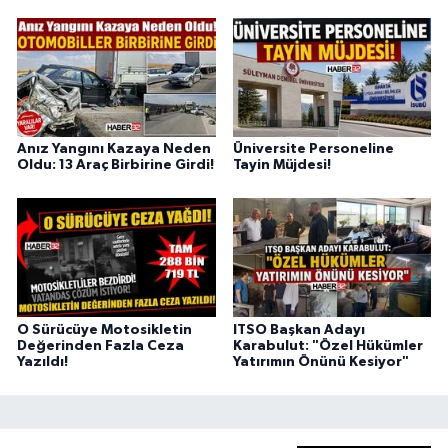
Anız Yangını Kazaya Neden
Üniversite Personeline
Oldu: 13 Araç Birbirine Girdi!
Tayin Müjdesi!
O Sürücüye Motosikletin
ITSO Başkan Adayı
Değerinden Fazla Ceza
Karabulut: "Özel Hükümler
Yazıldı!
Yatırımın Önünü Kesiyor"