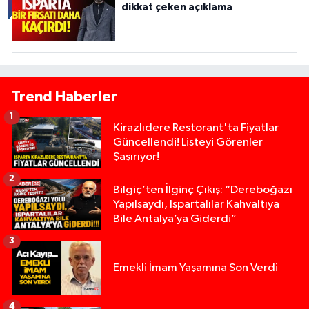
dikkat çeken açıklama
Trend Haberler
1
Kirazlıdere Restorant'ta Fiyatlar
Güncellendi! Listeyi Görenler
Şaşırıyor!
2
Bilgiç’ten İlginç Çıkış: “Dereboğazı
Yapılsaydı, Ispartalılar Kahvaltıya
Bile Antalya’ya Giderdi”
3
Emekli İmam Yaşamına Son Verdi
4