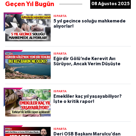
Geçen Yıl Bugün
08 Ağustos 2025
ISPARTA
5 yıl geçince soluğu mahkemede
alıyorlar!
ISPARTA
Eğirdir Gölü’nde Kerevit Avı
Sürüyor, Ancak Verim Düşüşte
ISPARTA
Emekliler kaç yıl yaşayabiliyor?
İşte o kritik rapor!
ISPARTA
Deri OSB Başkanı Marulcu’dan