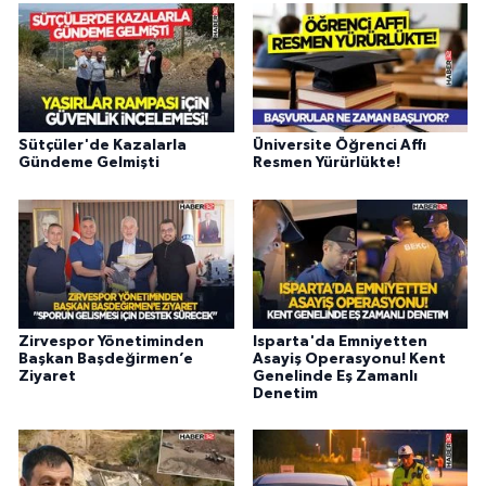
Sütçüler'de Kazalarla
Üniversite Öğrenci Affı
Gündeme Gelmişti
Resmen Yürürlükte!
Zirvespor Yönetiminden
Isparta'da Emniyetten
Başkan Başdeğirmen’e
Asayiş Operasyonu! Kent
Ziyaret
Genelinde Eş Zamanlı
Denetim