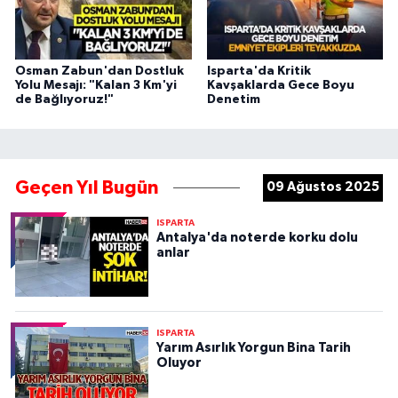
Osman Zabun'dan Dostluk
Isparta'da Kritik
Yolu Mesajı: "Kalan 3 Km'yi
Kavşaklarda Gece Boyu
de Bağlıyoruz!"
Denetim
Geçen Yıl Bugün
09 Ağustos 2025
ISPARTA
Antalya'da noterde korku dolu
anlar
ISPARTA
Yarım Asırlık Yorgun Bina Tarih
Oluyor