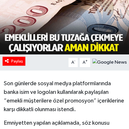
HABERDE İNSAN
İlginç
KÜLTÜR SANAT
MAGAZİN
Paylaş
-
+
A
A
Oyun
Son günlerde sosyal medya platformlarında
POLİTİKA
banka isim ve logoları kullanılarak paylaşılan
RESMİ İLANLAR
“emekli müşterilere özel promosyon” içeriklerine
karşı dikkatli olunması istendi.
SAĞLIK
Emniyetten yapılan açıklamada, söz konusu
Spor