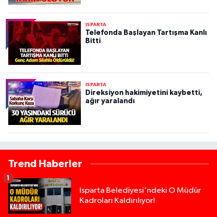
ISPARTA
Telefonda Başlayan Tartışma Kanlı
Bitti
ISPARTA
Direksiyon hakimiyetini kaybetti,
ağır yaralandı
Trend Haberler
1
Isparta Belediyesi'ndeki O Müdür
Kadroları Kaldırılıyor!