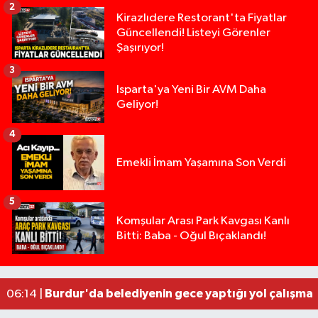
2
Kirazlıdere Restorant'ta Fiyatlar
Güncellendi! Listeyi Görenler
Şaşırıyor!
3
Isparta'ya Yeni Bir AVM Daha
Geliyor!
4
Emekli İmam Yaşamına Son Verdi
5
Tarsus'taki silahlı kavgada ölü sayısı 2'ye yükse
13:48 |
Komşular Arası Park Kavgası Kanlı
Bitti: Baba - Oğul Bıçaklandı!
Tarsus'ta silahlı kavga: Kuzenlerden biri öldü, d
09:47 |
Yasal sınırın yaklaşık 10 katı alkollü çıkan sürüc
09:44 |
Milyonluk miras kavgasında anne-kız yüzleşti: 
09:43 |
Burdur'da belediyenin gece yaptığı yol çalışmas
06:14 |