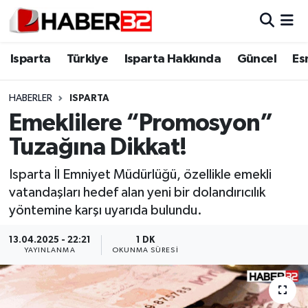
Isparta
Isparta Nöbetçi Eczaneler
Isparta
Türkiye
Isparta Hakkında
Güncel
Es
Isparta Hakkında
Isparta Hava Durumu
HABERLER
ISPARTA
Emeklilere “Promosyon”
Esnaf Diyor ki;
Isparta Trafik Yoğunluk Haritası
Tuzağına Dikkat!
ASAYİŞ
Süper Lig Puan Durumu ve Fikstür
Isparta İl Emniyet Müdürlüğü, özellikle emekli
vatandaşları hedef alan yeni bir dolandırıcılık
BİLİM VE TEKNOLOJİ
Tüm Manşetler
yöntemine karşı uyarıda bulundu.
EĞİTİM
Son Dakika Haberleri
13.04.2025 - 22:21
1 DK
YAYINLANMA
OKUNMA SÜRESI
GENEL
Haber Arşivi
Güncel