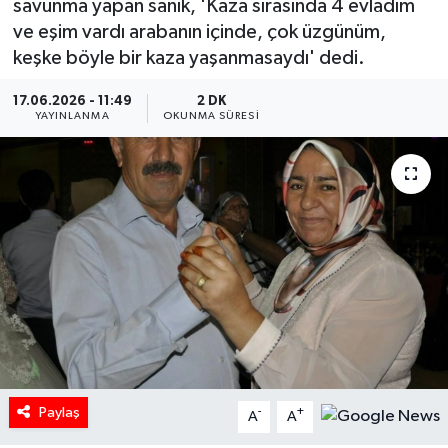
savunma yapan sanık, 'Kaza sırasında 4 evladım
ve eşim vardı arabanın içinde, çok üzgünüm,
HABERDE İNSAN
keşke böyle bir kaza yaşanmasaydı' dedi.
İlginç
17.06.2026 - 11:49
2 DK
YAYINLANMA
OKUNMA SÜRESI
KÜLTÜR SANAT
MAGAZİN
Oyun
POLİTİKA
RESMİ İLANLAR
SAĞLIK
Paylaş
-
+
A
A
Spor