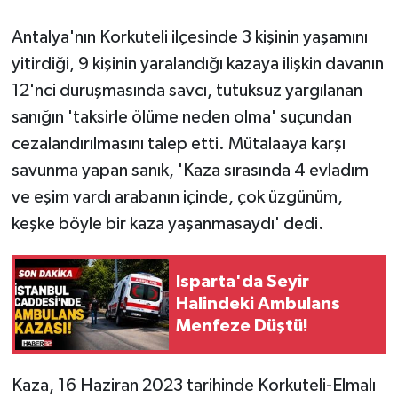
Antalya'nın Korkuteli ilçesinde 3 kişinin yaşamını
Tarihi Yapılarımız
yitirdiği, 9 kişinin yaralandığı kazaya ilişkin davanın
Teknoloji
12'nci duruşmasında savcı, tutuksuz yargılanan
sanığın 'taksirle ölüme neden olma' suçundan
Türkiye
cezalandırılmasını talep etti. Mütalaaya karşı
savunma yapan sanık, 'Kaza sırasında 4 evladım
Yerel
ve eşim vardı arabanın içinde, çok üzgünüm,
keşke böyle bir kaza yaşanmasaydı' dedi.
İletişim
Künye
Isparta'da Seyir
Halindeki Ambulans
Menfeze Düştü!
Kaza, 16 Haziran 2023 tarihinde Korkuteli-Elmalı