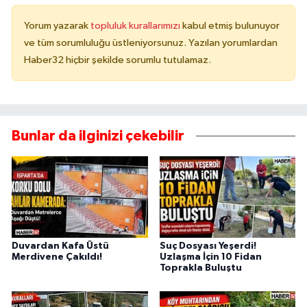
Yorum yazarak
topluluk kurallarımızı
kabul etmiş bulunuyor
ve tüm sorumluluğu üstleniyorsunuz. Yazılan yorumlardan
Haber32 hiçbir şekilde sorumlu tutulamaz.
Bunlar da ilginizi çekebilir
Duvardan Kafa Üstü
Suç Dosyası Yeşerdi!
Merdivene Çakıldı!
Uzlaşma İçin 10 Fidan
Toprakla Buluştu