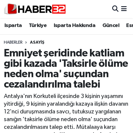
Isparta
Isparta Nöbetçi Eczaneler
Isparta
Türkiye
Isparta Hakkında
Güncel
Es
Isparta Hakkında
Isparta Hava Durumu
HABERLER
ASAYİŞ
Emniyet şeridinde katliam
Esnaf Diyor ki;
Isparta Trafik Yoğunluk Haritası
gibi kazada 'Taksirle ölüme
ASAYİŞ
Süper Lig Puan Durumu ve Fikstür
neden olma' suçundan
cezalandırılma talebi
BİLİM VE TEKNOLOJİ
Tüm Manşetler
Antalya'nın Korkuteli ilçesinde 3 kişinin yaşamını
EĞİTİM
Son Dakika Haberleri
yitirdiği, 9 kişinin yaralandığı kazaya ilişkin davanın
12'nci duruşmasında savcı, tutuksuz yargılanan
GENEL
Haber Arşivi
sanığın 'taksirle ölüme neden olma' suçundan
cezalandırılmasını talep etti. Mütalaaya karşı
Güncel