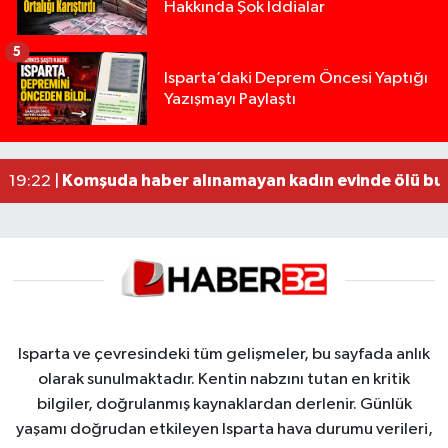
Hakkında Şok İddialar
5
Yığılca'da kardeşler arasındaki silahlı kavgada 
13:00 |
Isparta’daki Deprem Öncesi Yaptığı
Yazışmayı Paylaştı
Tur teknesi çalışanlarının birbirine girdiği kavga
12:48 |
MOTOSİKLETLE ÇARPIŞAN OTOMOBİL GÜL HEYKE
02:26 |
Alzheimer Hastası Adamdan Saatlerdir Haber A
20:12 |
Komşuda haber alınamayan kadın evinde ölü bu
19:22 |
Isparta ve çevresindeki tüm gelişmeler, bu sayfada anlık
olarak sunulmaktadır. Kentin nabzını tutan en kritik
bilgiler, doğrulanmış kaynaklardan derlenir. Günlük
yaşamı doğrudan etkileyen Isparta hava durumu verileri,