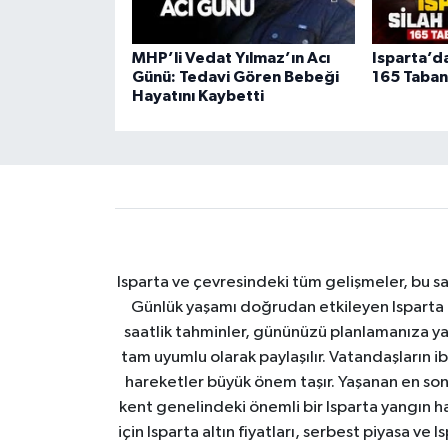
MHP’li Vedat Yılmaz’ın Acı
Isparta’d
Günü: Tedavi Gören Bebeği
165 Tabanc
Hayatını Kaybetti
Isparta ve çevresindeki tüm gelişmeler, bu sa
Günlük yaşamı doğrudan etkileyen Isparta ha
saatlik tahminler, gününüzü planlamanıza yar
tam uyumlu olarak paylaşılır. Vatandaşların i
hareketler büyük önem taşır. Yaşanan en son I
kent genelindeki önemli bir Isparta yangın h
için Isparta altın fiyatları, serbest piyasa ve