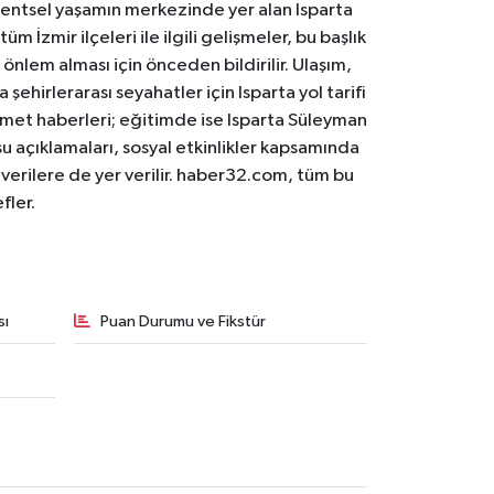
. Kentsel yaşamın merkezinde yer alan Isparta
m İzmir ilçeleri ile ilgili gelişmeler, bu başlık
 önlem alması için önceden bildirilir. Ulaşım,
 şehirlerarası seyahatler için Isparta yol tarifi
 hizmet haberleri; eğitimde ise Isparta Süleyman
osu açıklamaları, sosyal etkinlikler kapsamında
n verilere de yer verilir. haber32.com, tüm bu
fler.
sı
Puan Durumu ve Fikstür