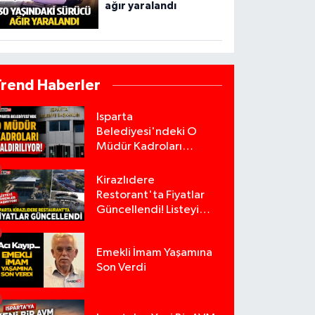
ağır yaralandı
Trend Haberler
Isparta
Belediyesi'ndeki O
Müdür Kadroları
Kaldırılıyor!
Kirazlıdere
Restorant'ta Fiyatlar
Güncellendi! Listeyi
Görenler Şaşırıyor!
Emekli İmam Yaşamına
Son Verdi