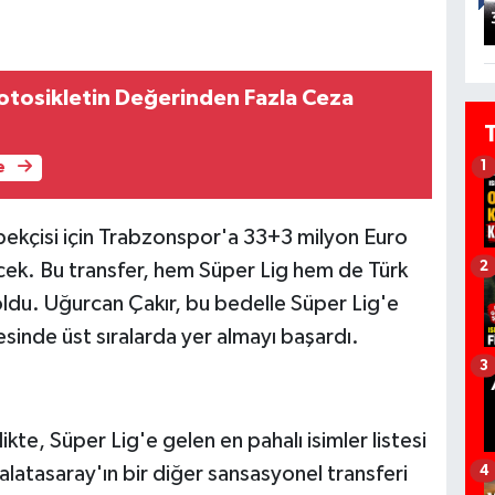
tosikletin Değerinden Fazla Ceza
1
e
e bekçisi için Trabzonspor'a 33+3 milyon Euro
2
cek. Bu transfer, hem Süper Lig hem de Türk
oldu. Uğurcan Çakır, bu bedelle Süper Lig'e
tesinde üst sıralarda yer almayı başardı.
3
ikte, Süper Lig'e gelen en pahalı isimler listesi
alatasaray'ın bir diğer sansasyonel transferi
4