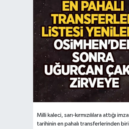
HABERDE İNSAN
İlginç
KÜLTÜR SANAT
MAGAZİN
Oyun
POLİTİKA
RESMİ İLANLAR
SAĞLIK
Milli kaleci, sarı-kırmızılılara attığı i
tarihinin en pahalı transferlerinden biri
Spor