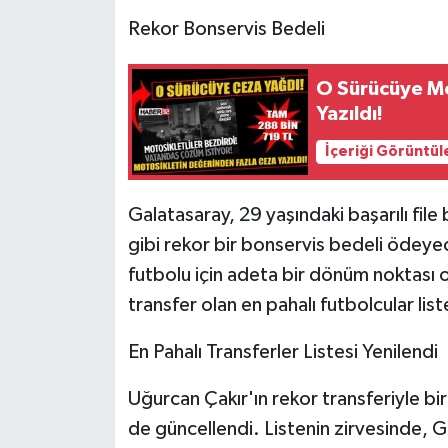
Rekor Bonservis Bedeli
Tarihi Yapılarımız
O Sürücüye Mo
Teknoloji
Yazıldı!
Türkiye
İçeriği Görüntül
Yerel
Galatasaray, 29 yaşındaki başarılı fil
gibi rekor bir bonservis bedeli ödeye
İletişim
futbolu için adeta bir dönüm noktası 
Künye
transfer olan en pahalı futbolcular lis
En Pahalı Transferler Listesi Yenilendi
Uğurcan Çakır'ın rekor transferiyle birl
de güncellendi. Listenin zirvesinde, G