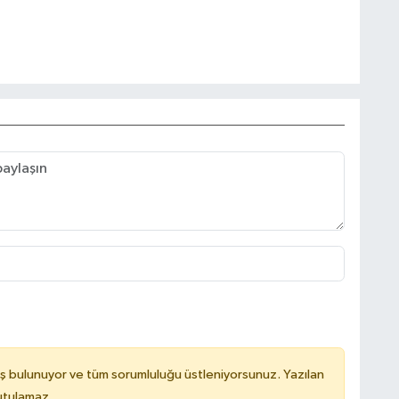
ş bulunuyor ve tüm sorumluluğu üstleniyorsunuz. Yazılan
utulamaz.