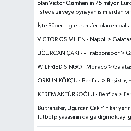
olan Victor Osimhen'in 75 milyon Euro
listede zirveye oynayan isimlerden bir
İşte Süper Lig'e transfer olan en pahalı
VICTOR OSIMHEN - Napoli > Galatasa
UĞURCAN ÇAKIR - Trabzonspor > Gala
WILFRIED SINGO - Monaco > Galatasa
ORKUN KÖKÇÜ - Benfica > Beşiktaş -
KEREM AKTÜRKOĞLU - Benfica > Fene
Bu transfer, Uğurcan Çakır'ın kariyeri
futbol piyasasının da geldiği noktayı 