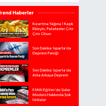
Trend Haberler
Kızartma Yağına 1 Kaşık
Ekleyin, Patatesler Çıtır
Çıtır Olsun
Son Dakika: Isparta’da
Deprem Paniği
Son Dakika: Isparta’da
Arka Arkaya Deprem
İl Milli Eğitim’de Şube
Müdürü Hakkında Şok
İddialar