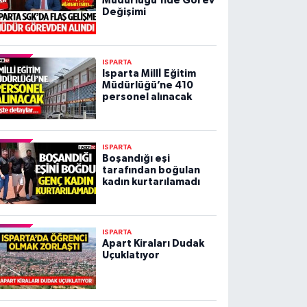
Müdürlüğü'nde Görev
Değişimi
ISPARTA
Isparta Millİ Eğitim
Müdürlüğü’ne 410
personel alınacak
ISPARTA
Boşandığı eşi
tarafından boğulan
kadın kurtarılamadı
ISPARTA
Apart Kiraları Dudak
Uçuklatıyor