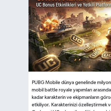
HABERDE İNSAN
İlginç
KÜLTÜR SANAT
MAGAZİN
Oyun
POLİTİKA
PUBG Mobile dünya genelinde milyonl
RESMİ İLANLAR
mobil battle royale yapımları arasın
kadar karakterin ve ekipmanların görs
SAĞLIK
etkiliyor. Karakterinizi özelleştirmek
Spor