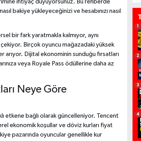
birimine ihtiyaç duyuyorsunuz. Bu rehberde
nasıl bakiye yükleyeceğinizi ve hesabınızı nasıl
1
sel bir fark yaratmakla kalmıyor, aynı
rı çekiyor. Birçok oyuncu mağazadaki yüksek
 arıyor. Dijital ekonominin sunduğu fırsatları
2
arınıza veya Royale Pass ödüllerine daha az
3
ları Neye Göre
4
rklı etkene bağlı olarak güncelleniyor. Tencent
rel ekonomik koşullar ve döviz kurları fiyat
rkiye pazarında oyuncular genellikle kur