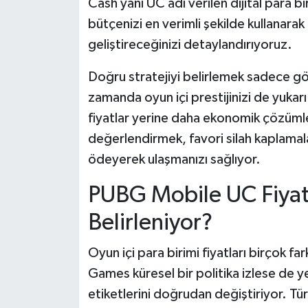
Cash yani UC adı verilen dijital para 
bütçenizi en verimli şekilde kullanarak 
Tarihi Yapılarımız
geliştireceğinizi detaylandırıyoruz.
Teknoloji
Doğru stratejiyi belirlemek sadece gör
zamanda oyun içi prestijinizi de yuka
Türkiye
fiyatlar yerine daha ekonomik çözümler
Yerel
değerlendirmek, favori silah kaplamal
ödeyerek ulaşmanızı sağlıyor.
İletişim
PUBG Mobile UC Fiyat
Künye
Belirleniyor?
Oyun içi para birimi fiyatları birçok fa
Games küresel bir politika izlese de ye
etiketlerini doğrudan değiştiriyor. Tü