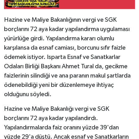
Tarihi Yapılarımız
Hazine ve Maliye Bakanlığının vergi ve SGK
borçlarını 72 aya kadar yapılandırma uygulaması
Teknoloji
yürürlüğe girdi. Yapılandırma kararı olumlu
Türkiye
karşılansa da esnaf camiası, borcunu sıfır faizle
ödemek istiyor. Isparta Esnaf ve Sanatkarlar
Yerel
Odaları Birliği Başkanı Ahmet Tural da, gecikme
faizlerinin silindiği ve ana paranın makul şartlarda
İletişim
ödenebildiği yeni bir düzenlemeye ihtiyaç
Künye
olduğunu söyledi.
Hazine ve Maliye Bakanlığı vergi ve SGK
borçlarını 72 aya kadar yapılandırdı.
Yapılandırmalarda faiz oranını yüzde 39'dan
yüzde 29'a düştü. Ancak esnaf ve Sanatkarların