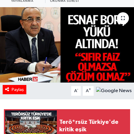
YAYINLANMA
OKUNMA SÜRESI
HABERDE İNSAN
İlginç
KÜLTÜR SANAT
MAGAZİN
Oyun
POLİTİKA
Paylaş
-
+
A
A
RESMİ İLANLAR
SAĞLIK
Terö*rsüz Türkiye'de
kritik eşik
Spor