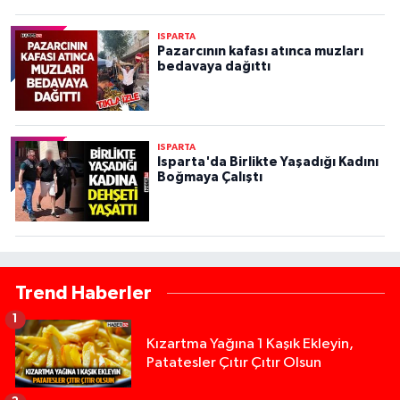
ISPARTA
Pazarcının kafası atınca muzları
bedavaya dağıttı
ISPARTA
Isparta'da Birlikte Yaşadığı Kadını
Boğmaya Çalıştı
Trend Haberler
1
Kızartma Yağına 1 Kaşık Ekleyin,
Patatesler Çıtır Çıtır Olsun