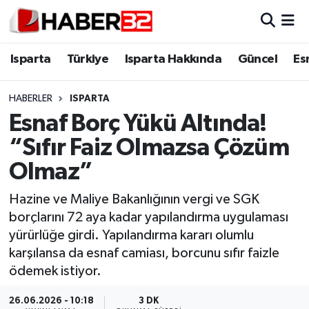
Isparta
Isparta Nöbetçi Eczaneler
Isparta
Türkiye
Isparta Hakkında
Güncel
Es
Isparta Hakkında
Isparta Hava Durumu
HABERLER
ISPARTA
Esnaf Borç Yükü Altında!
Esnaf Diyor ki;
Isparta Trafik Yoğunluk Haritası
“Sıfır Faiz Olmazsa Çözüm
ASAYİŞ
Süper Lig Puan Durumu ve Fikstür
Olmaz”
BİLİM VE TEKNOLOJİ
Tüm Manşetler
Hazine ve Maliye Bakanlığının vergi ve SGK
borçlarını 72 aya kadar yapılandırma uygulaması
EĞİTİM
Son Dakika Haberleri
yürürlüğe girdi. Yapılandırma kararı olumlu
karşılansa da esnaf camiası, borcunu sıfır faizle
GENEL
Haber Arşivi
ödemek istiyor.
Güncel
26.06.2026 - 10:18
3 DK