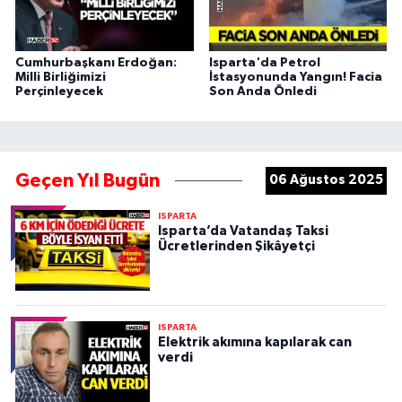
Cumhurbaşkanı Erdoğan:
Isparta'da Petrol
Milli Birliğimizi
İstasyonunda Yangın! Facia
Perçinleyecek
Son Anda Önledi
Geçen Yıl Bugün
06 Ağustos 2025
ISPARTA
Isparta’da Vatandaş Taksi
Ücretlerinden Şikâyetçi
ISPARTA
Elektrik akımına kapılarak can
verdi