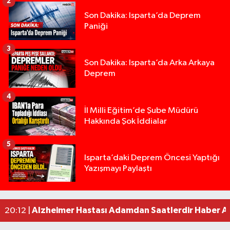
2
Son Dakika: Isparta’da Deprem
Paniği
3
Son Dakika: Isparta’da Arka Arkaya
Deprem
4
İl Milli Eğitim’de Şube Müdürü
Hakkında Şok İddialar
5
Isparta’daki Deprem Öncesi Yaptığı
Yazışmayı Paylaştı
Yığılca'da kardeşler arasındaki silahlı kavgada 
13:00 |
Tur teknesi çalışanlarının birbirine girdiği kavga
12:48 |
MOTOSİKLETLE ÇARPIŞAN OTOMOBİL GÜL HEYKE
02:26 |
Alzheimer Hastası Adamdan Saatlerdir Haber A
20:12 |
Komşuda haber alınamayan kadın evinde ölü bu
19:22 |