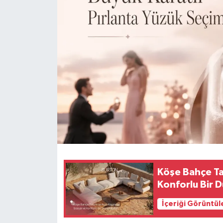
HABERDE İNSAN
İlginç
KÜLTÜR SANAT
MAGAZİN
Oyun
POLİTİKA
RESMİ İLANLAR
Köşe Bahçe Tak
Konforlu Bir 
SAĞLIK
İçeriği Görüntül
Spor