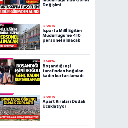
Müdürlüğü'nde Görev
Değişimi
ISPARTA
Isparta Millİ Eğitim
Müdürlüğü’ne 410
personel alınacak
ISPARTA
Boşandığı eşi
tarafından boğulan
kadın kurtarılamadı
ISPARTA
Apart Kiraları Dudak
Uçuklatıyor