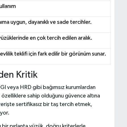
ullanım
nıma uygun, dayanıklı ve sade tercihler.
yüzüklerinde en çok tercih edilen aralık.
vlilik teklifi için fark edilir bir görünüm sunar.
den Kritik
A, IGI veya HRD gibi bağımsız kurumlardan
en özelliklere sahip olduğunu güvence altına
verişte sertifikasız bir taş tercih etmek,
ıyor.
lı bir pırlanta yüzük, doğru kriterlerle