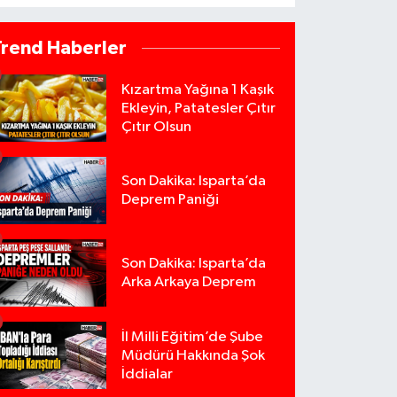
Trend Haberler
Kızartma Yağına 1 Kaşık
Ekleyin, Patatesler Çıtır
Çıtır Olsun
Son Dakika: Isparta’da
Deprem Paniği
Son Dakika: Isparta’da
Arka Arkaya Deprem
İl Milli Eğitim’de Şube
Müdürü Hakkında Şok
İddialar