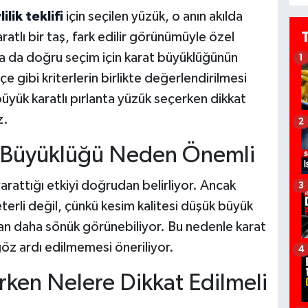
lilik teklifi
için seçilen yüzük, o anın akılda
aratlı bir taş, fark edilir görünümüyle özel
sa da doğru seçim için karat büyüklüğünün
1
çe gibi kriterlerin birlikte değerlendirilmesi
n büyük karatlı pırlanta yüzük seçerken dikkat
z.
2
rat Büyüklüğü Neden Önemli
arattığı etkiyi doğrudan belirliyor. Ancak
3
erli değil, çünkü kesim kalitesi düşük büyük
aştan daha sönük görünebiliyor. Bu nedenle karat
göz ardı edilmemesi öneriliyor.
4
rken Nelere Dikkat Edilmeli