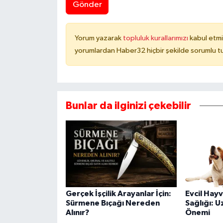
Gönder
Yorum yazarak
topluluk kurallarımızı
kabul etmi
yorumlardan Haber32 hiçbir şekilde sorumlu t
Bunlar da ilginizi çekebilir
Gerçek İşçilik Arayanlar İçin:
Evcil Hay
Sürmene Bıçağı Nereden
Sağlığı: 
Alınır?
Önemi