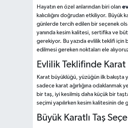
Hayatın en özel anlarından biri olan
ev
Tarihi Yapılarımız
kalıcılığını doğrudan etkiliyor. Büyük k
günlerde tercih edilen bir seçenek ol
Teknoloji
yanında kesim kalitesi, sertifika ve büt
gerekiyor. Bu yazıda evlilik teklifi içi
Türkiye
edilmesi gereken noktaları ele alıyoru
Yerel
Evlilik Teklifinde Ka
İletişim
Karat büyüklüğü, yüzüğün ilk bakışta y
sadece karat ağırlığına odaklanmak yet
Künye
bir taş, iyi kesilmiş daha küçük bir t
seçimi yapılırken kesim kalitesinin de 
Büyük Karatlı Taş Seçe