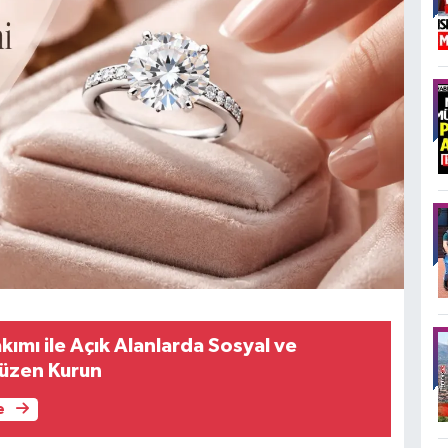
ımı ile Açık Alanlarda Sosyal ve
Düzen Kurun
e