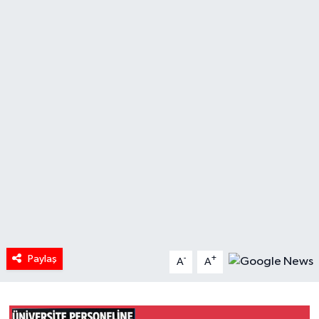
HABERDE İNSAN
İlginç
KÜLTÜR SANAT
MAGAZİN
Oyun
POLİTİKA
RESMİ İLANLAR
Paylaş
-
+
A
A
SAĞLIK
Spor