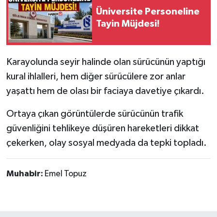
Üniversite Personeline
Tarihi Yapılarımız
Tayin Müjdesi!
Teknoloji
Karayolunda seyir halinde olan sürücünün yaptığı
Türkiye
kural ihlalleri, hem diğer sürücülere zor anlar
yaşattı hem de olası bir faciaya davetiye çıkardı.
Yerel
Ortaya çıkan görüntülerde sürücünün trafik
İletişim
güvenliğini tehlikeye düşüren hareketleri dikkat
çekerken, olay sosyal medyada da tepki topladı.
Künye
Muhabir:
Emel Topuz