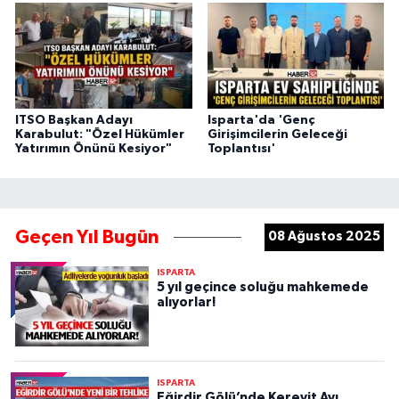
ITSO Başkan Adayı
Isparta'da 'Genç
Karabulut: "Özel Hükümler
Girişimcilerin Geleceği
Yatırımın Önünü Kesiyor"
Toplantısı'
Geçen Yıl Bugün
08 Ağustos 2025
ISPARTA
5 yıl geçince soluğu mahkemede
alıyorlar!
ISPARTA
Eğirdir Gölü’nde Kerevit Avı