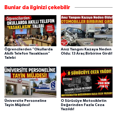
Bunlar da ilginizi çekebilir
Öğrencilerden "Okullarda
Anız Yangını Kazaya Neden
Akıllı Telefon Yasaklasın"
Oldu: 13 Araç Birbirine Girdi!
Talebi
Üniversite Personeline
O Sürücüye Motosikletin
Tayin Müjdesi!
Değerinden Fazla Ceza
Yazıldı!