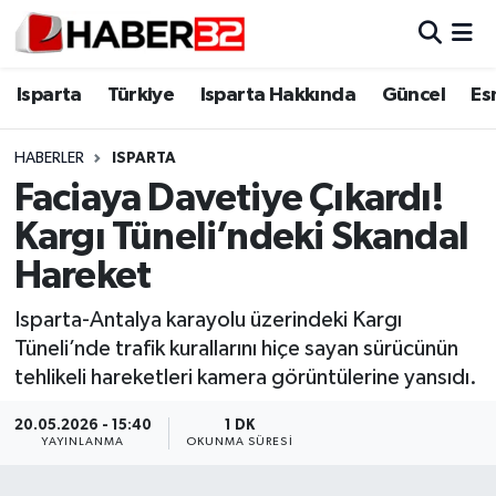
Isparta
Isparta Nöbetçi Eczaneler
Isparta
Türkiye
Isparta Hakkında
Güncel
Es
Isparta Hakkında
Isparta Hava Durumu
HABERLER
ISPARTA
Faciaya Davetiye Çıkardı!
Esnaf Diyor ki;
Isparta Trafik Yoğunluk Haritası
Kargı Tüneli’ndeki Skandal
ASAYİŞ
Süper Lig Puan Durumu ve Fikstür
Hareket
BİLİM VE TEKNOLOJİ
Tüm Manşetler
Isparta-Antalya karayolu üzerindeki Kargı
Tüneli’nde trafik kurallarını hiçe sayan sürücünün
EĞİTİM
Son Dakika Haberleri
tehlikeli hareketleri kamera görüntülerine yansıdı.
GENEL
Haber Arşivi
20.05.2026 - 15:40
1 DK
YAYINLANMA
OKUNMA SÜRESI
Güncel