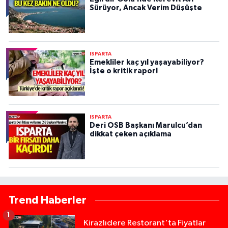
Sürüyor, Ancak Verim Düşüşte
ISPARTA
Emekliler kaç yıl yaşayabiliyor?
İşte o kritik rapor!
ISPARTA
Deri OSB Başkanı Marulcu’dan
dikkat çeken açıklama
Trend Haberler
1
Kirazlıdere Restorant'ta Fiyatlar