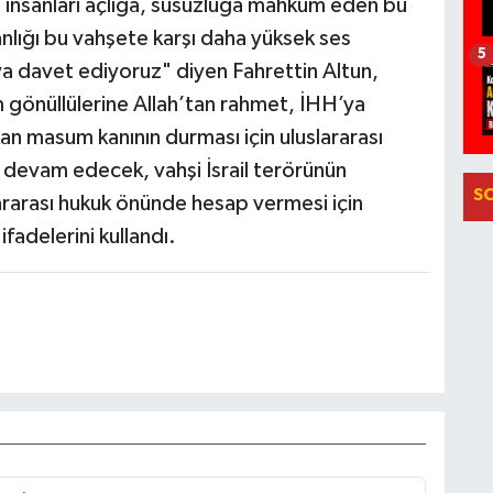
m insanları açlığa, susuzluğa mahkûm eden bu
sanlığı bu vahşete karşı daha yüksek ses
5
 davet ediyoruz" diyen Fahrettin Altun,
 gönüllülerine Allah’tan rahmet, İHH’ya
kan masum kanının durması için uluslararası
devam edecek, vahşi İsrail terörünün
S
lararası hukuk önünde hesap vermesi için
ifadelerini kullandı.