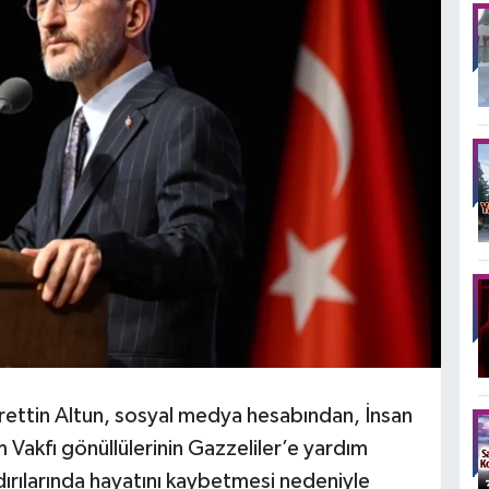
rettin Altun, sosyal medya hesabından, İnsan
 Vakfı gönüllülerinin Gazzeliler’e yardım
aldırılarında hayatını kaybetmesi nedeniyle