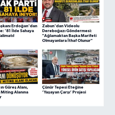
şkanı Erdoğan'dan
Zabun'dan Videolu
e: '81 İlde Sahaya
Dereboğazı Göndermesi:
Talimatı!
"Ağlamaktan Başka Marifeti
Olmayanlara İthaf Olunur"
ın Güreş Alanı,
Çünür Tepesi Eteğine
 Miting Alanına
‘Yaşayan Çarşı’ Projesi
r