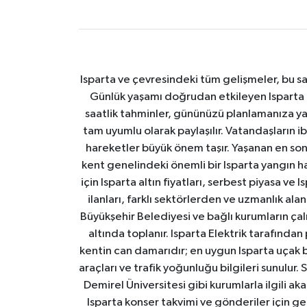
Isparta ve çevresindeki tüm gelişmeler, bu sa
Günlük yaşamı doğrudan etkileyen Isparta ha
saatlik tahminler, gününüzü planlamanıza yar
tam uyumlu olarak paylaşılır. Vatandaşların i
hareketler büyük önem taşır. Yaşanan en son I
kent genelindeki önemli bir Isparta yangın h
için Isparta altın fiyatları, serbest piyasa ve
ilanları, farklı sektörlerden ve uzmanlık al
Büyükşehir Belediyesi ve bağlı kurumların çalışm
altında toplanır. Isparta Elektrik tarafından
kentin can damarıdır; en uygun Isparta uçak bile
araçları ve trafik yoğunluğu bilgileri sunulur.
Demirel Üniversitesi gibi kurumlarla ilgili ak
Isparta konser takvimi ve gönderiler için ger