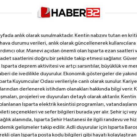
yfada anlık olarak sunulmaktadır. Kentin nabzını tutan en kriti
va durumu verileri, anlık olarak güncellenerek kullanıcılara
dımcı olur. Manevi açıdan önemli olan Isparta ezan saatleri ve
badet saatlerini doğru bir şekilde takip etmesi sağlanır. Güven
sparta deprem aktivitesi ve artçı sarsıntılar, büyüklük ve merk
aberi de ivedilikle duyurulur. Ekonomik göstergeler de yakınd
 Isparta Kuyumcular Odası verileriyle canlı olarak sunulur. Kariy
anlarından derlenerek istihdam olanakları hakkında bilgi verir
aları, projeleri ve duyuruları detaylı olarak aktarılır. Kentin tü
 planlanan Isparta elektrik kesintisi programları, vatandaşların
ti seçenekleri ve sefer bilgileri burada yer alır. Şehir içi veya
 Sağlık alanında, Isparta Şehir Hastanesi ile ilgili randevu ve
ademik gelişmeler takip edilir. Adli duyurular için Isparta Bar
ekli olan Isparta posta kodu bilgileri gibi hayatı kolaylaştıra