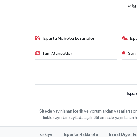
bilg
Isparta Nöbetçi Eczaneler
Isp
Tüm Manşetler
Son 
Ispa
Sitede yayınlanan içerik ve yorumlardan yazarları s
linkler ayrı bir sayfada açılır. Sitemizde yayınlana
Türkiye
Isparta Hakkında
Esnaf Diyor ki