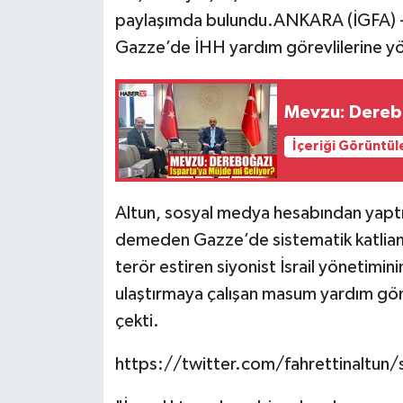
paylaşımda bulundu.ANKARA (İGFA) - İle
Tarihi Yapılarımız
Gazze’de İHH yardım görevlilerine yöne
Teknoloji
Mevzu: Derebo
Türkiye
İçeriği Görüntül
Yerel
Altun, sosyal medya hesabından yaptığ
İletişim
demeden Gazze’de sistematik katliam
terör estiren siyonist İsrail yönetimin
Künye
ulaştırmaya çalışan masum yardım gön
çekti.
https://twitter.com/fahrettinaltu