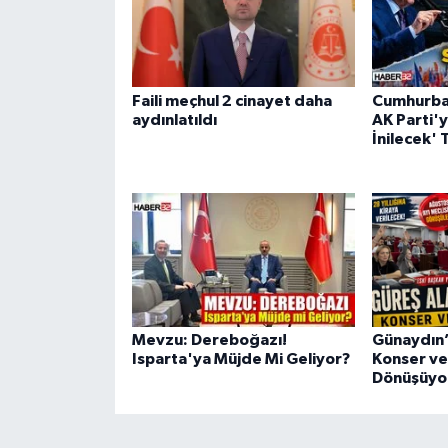
Faili meçhul 2 cinayet daha
Cumhurba
aydınlatıldı
AK Parti'y
İnilecek' 
Mevzu: Dereboğazı!
Günaydın’
Isparta'ya Müjde Mi Geliyor?
Konser ve
Dönüşüyo