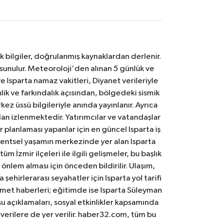
k bilgiler, doğrulanmış kaynaklardan derlenir.
 sunulur. Meteoroloji'den alınan 5 günlük ve
 Isparta namaz vakitleri, Diyanet verileriyle
lik ve farkındalık açısından, bölgedeki sismik
ez üssü bilgileriyle anında yayınlanır. Ayrıca
an izlenmektedir. Yatırımcılar ve vatandaşlar
er planlaması yapanlar için en güncel Isparta iş
. Kentsel yaşamın merkezinde yer alan Isparta
m İzmir ilçeleri ile ilgili gelişmeler, bu başlık
 önlem alması için önceden bildirilir. Ulaşım,
 şehirlerarası seyahatler için Isparta yol tarifi
 hizmet haberleri; eğitimde ise Isparta Süleyman
osu açıklamaları, sosyal etkinlikler kapsamında
n verilere de yer verilir. haber32.com, tüm bu