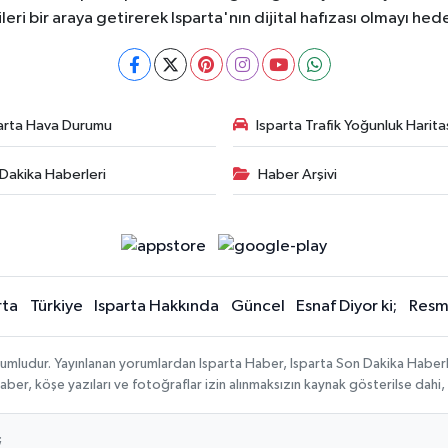
ileri bir araya getirerek Isparta'nın dijital hafızası olmayı hede
arta Hava Durumu
Isparta Trafik Yoğunluk Harita
Dakika Haberleri
Haber Arşivi
rta
Türkiye
Isparta Hakkında
Güncel
Esnaf Diyor ki;
Resmi
orumludur. Yayınlanan yorumlardan Isparta Haber, Isparta Son Dakika Haberl
n haber, köşe yazıları ve fotoğraflar izin alınmaksızın kaynak gösterilse da
;