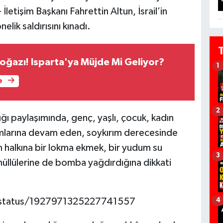
tişim Başkanı Fahrettin Altun, İsrail’in
lik saldırısını kınadı.
ğazı! Isparta'ya Müjde Mi Geliyor?
1
e
2
ı paylaşımında, genç, yaşlı, çocuk, kadın
larına devam eden, soykırım derecesinde
in halkına bir lokma ekmek, bir yudum su
3
üllülerine de bomba yağdırdığına dikkati
n/status/1927971325227741557
4