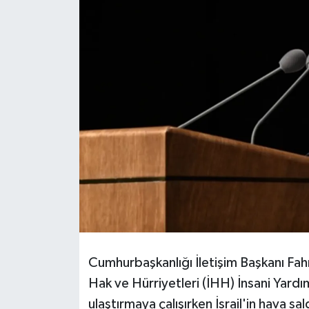
HABERDE İNSAN
İlginç
KÜLTÜR SANAT
MAGAZİN
Oyun
POLİTİKA
RESMİ İLANLAR
Cumhurbaşkanlığı İletişim Başkanı Fah
SAĞLIK
Hak ve Hürriyetleri (İHH) İnsani Yardım
ulaştırmaya çalışırken İsrail'in hava s
Spor