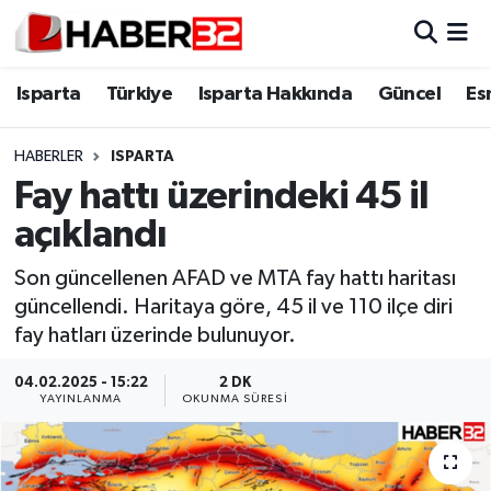
Isparta
Isparta Nöbetçi Eczaneler
Isparta
Türkiye
Isparta Hakkında
Güncel
Es
Isparta Hakkında
Isparta Hava Durumu
HABERLER
ISPARTA
Fay hattı üzerindeki 45 il
Esnaf Diyor ki;
Isparta Trafik Yoğunluk Haritası
açıklandı
ASAYİŞ
Süper Lig Puan Durumu ve Fikstür
Son güncellenen AFAD ve MTA fay hattı haritası
güncellendi. Haritaya göre, 45 il ve 110 ilçe diri
BİLİM VE TEKNOLOJİ
Tüm Manşetler
fay hatları üzerinde bulunuyor.
EĞİTİM
Son Dakika Haberleri
04.02.2025 - 15:22
2 DK
YAYINLANMA
OKUNMA SÜRESI
GENEL
Haber Arşivi
Güncel