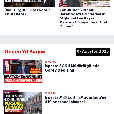
Ünal Turgut: “ITSO Şehrin
Zabun'dan Videolu
Abisi Olacak”
Dereboğazı Göndermesi:
"Ağlamaktan Başka
Marifeti Olmayanlara İthaf
Olunur"
Geçen Yıl Bugün
07 Ağustos 2025
ISPARTA
Isparta SGK İl Müdürlüğü'nde
Görev Değişimi
ISPARTA
Isparta Millİ Eğitim Müdürlüğü’ne
410 personel alınacak