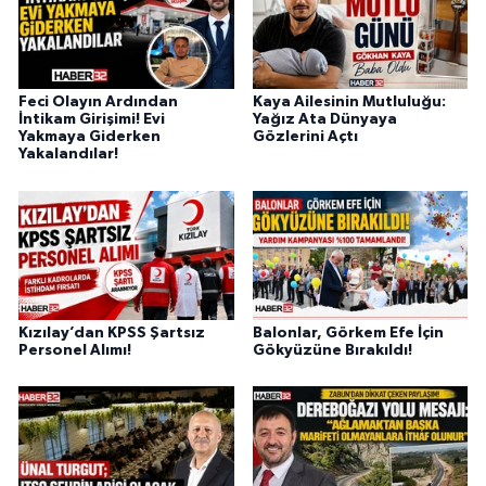
Feci Olayın Ardından
Kaya Ailesinin Mutluluğu:
İntikam Girişimi! Evi
Yağız Ata Dünyaya
Yakmaya Giderken
Gözlerini Açtı
Yakalandılar!
Kızılay’dan KPSS Şartsız
Balonlar, Görkem Efe İçin
Personel Alımı!
Gökyüzüne Bırakıldı!