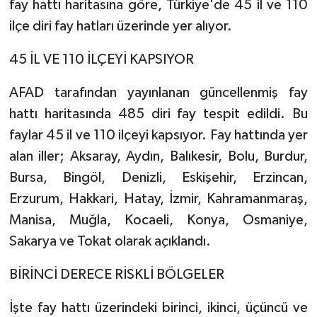
fay hattı haritasına göre, Türkiye'de 45 il ve 110
ilçe diri fay hatları üzerinde yer alıyor.
Tarihi Yapılarımız
45 İL VE 110 İLÇEYİ KAPSIYOR
Teknoloji
AFAD tarafından yayınlanan güncellenmiş fay
Türkiye
hattı haritasında 485 diri fay tespit edildi. Bu
faylar 45 il ve 110 ilçeyi kapsıyor. Fay hattında yer
Yerel
alan iller; Aksaray, Aydın, Balıkesir, Bolu, Burdur,
Bursa, Bingöl, Denizli, Eskişehir, Erzincan,
İletişim
Erzurum, Hakkari, Hatay, İzmir, Kahramanmaraş,
Künye
Manisa, Muğla, Kocaeli, Konya, Osmaniye,
Sakarya ve Tokat olarak açıklandı.
BİRİNCİ DERECE RİSKLİ BÖLGELER
İşte fay hattı üzerindeki birinci, ikinci, üçüncü ve