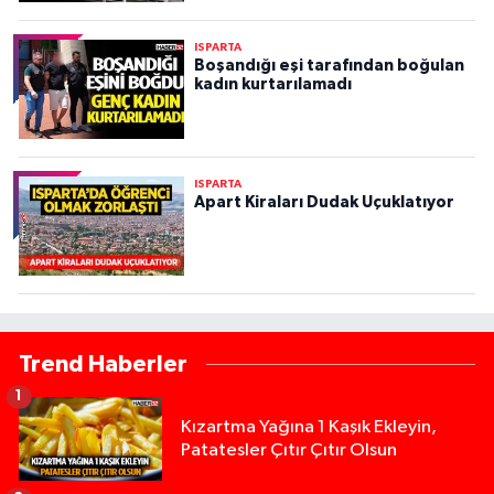
ISPARTA
Boşandığı eşi tarafından boğulan
kadın kurtarılamadı
ISPARTA
Apart Kiraları Dudak Uçuklatıyor
Trend Haberler
1
Kızartma Yağına 1 Kaşık Ekleyin,
Patatesler Çıtır Çıtır Olsun