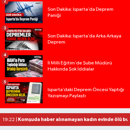
2
Son Dakika: Isparta’da Deprem
Paniği
3
Son Dakika: Isparta’da Arka Arkaya
Deprem
4
İl Milli Eğitim’de Şube Müdürü
Hakkında Şok İddialar
5
Yığılca'da kardeşler arasındaki silahlı kavgada 
13:00 |
Isparta’daki Deprem Öncesi Yaptığı
Yazışmayı Paylaştı
Tur teknesi çalışanlarının birbirine girdiği kavga
12:48 |
MOTOSİKLETLE ÇARPIŞAN OTOMOBİL GÜL HEYKE
02:26 |
Alzheimer Hastası Adamdan Saatlerdir Haber A
20:12 |
Komşuda haber alınamayan kadın evinde ölü bu
19:22 |