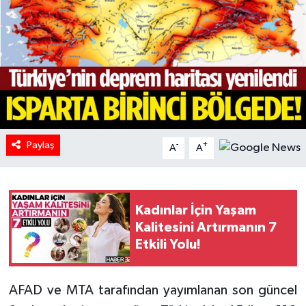
HABERDE İNSAN
İlginç
KÜLTÜR SANAT
MAGAZİN
Paylaş
-
+
A
A
Oyun
POLİTİKA
Kadınlar İçin Yaşam
Kalitesini Artırmanın 7
RESMİ İLANLAR
Etkili Yolu!
SAĞLIK
AFAD ve MTA tarafından yayımlanan son güncel
Spor