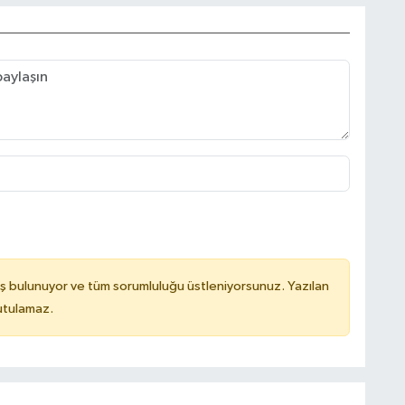
ş bulunuyor ve tüm sorumluluğu üstleniyorsunuz. Yazılan
utulamaz.