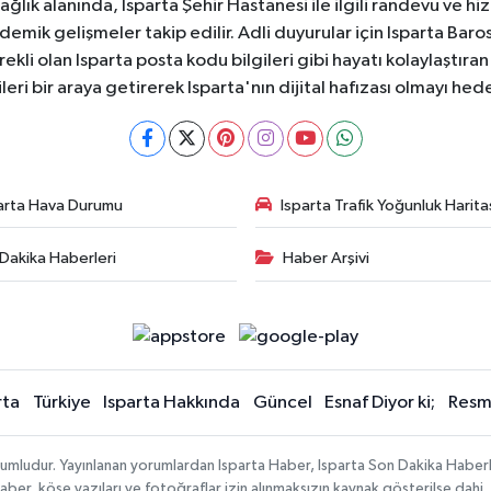
 Sağlık alanında, Isparta Şehir Hastanesi ile ilgili randevu ve
ademik gelişmeler takip edilir. Adli duyurular için Isparta Bar
ekli olan Isparta posta kodu bilgileri gibi hayatı kolaylaştıra
ileri bir araya getirerek Isparta'nın dijital hafızası olmayı hede
arta Hava Durumu
Isparta Trafik Yoğunluk Harita
Dakika Haberleri
Haber Arşivi
rta
Türkiye
Isparta Hakkında
Güncel
Esnaf Diyor ki;
Resmi
orumludur. Yayınlanan yorumlardan Isparta Haber, Isparta Son Dakika Haberl
n haber, köşe yazıları ve fotoğraflar izin alınmaksızın kaynak gösterilse da