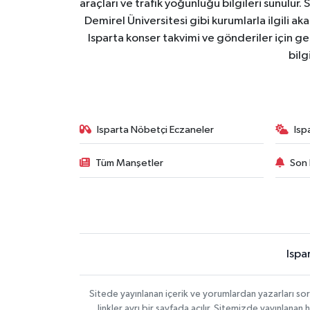
araçları ve trafik yoğunluğu bilgileri sunulur.
Demirel Üniversitesi gibi kurumlarla ilgili ak
Isparta konser takvimi ve gönderiler için ger
bilg
Isparta Nöbetçi Eczaneler
Isp
Tüm Manşetler
Son 
Ispa
Sitede yayınlanan içerik ve yorumlardan yazarları s
linkler ayrı bir sayfada açılır. Sitemizde yayınlana