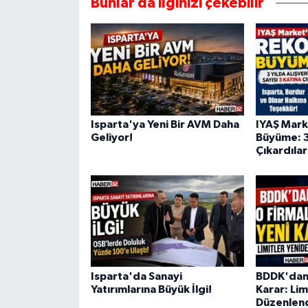
Bunlar da ilginizi çekebilir
Isparta'ya Yeni Bir AVM Daha
IYAŞ Mark
Geliyor!
Büyüme: 3 
Çıkardılar
Isparta'da Sanayi
BDDK'dan 
Yatırımlarına Büyük İlgi!
Karar: Lim
Düzenlend