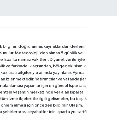
k bilgiler, doğrulanmış kaynaklardan derlenir.
 sunulur. Meteoroloji'den alınan 5 günlük ve
 Isparta namaz vakitleri, Diyanet verileriyle
lik ve farkındalık açısından, bölgedeki sismik
ez üssü bilgileriyle anında yayınlanır. Ayrıca
an izlenmektedir. Yatırımcılar ve vatandaşlar
er planlaması yapanlar için en güncel Isparta iş
. Kentsel yaşamın merkezinde yer alan Isparta
m İzmir ilçeleri ile ilgili gelişmeler, bu başlık
 önlem alması için önceden bildirilir. Ulaşım,
 şehirlerarası seyahatler için Isparta yol tarifi