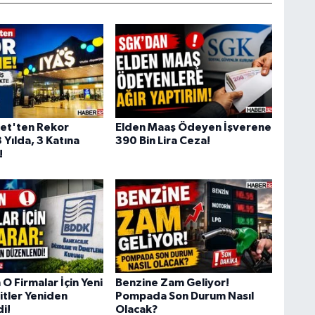
et'ten Rekor
Elden Maaş Ödeyen İşverene
Yılda, 3 Katına
390 Bin Lira Ceza!
!
O Firmalar İçin Yeni
Benzine Zam Geliyor!
itler Yeniden
Pompada Son Durum Nasıl
i!
Olacak?