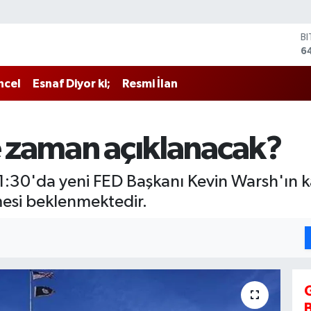
B
6
D
4
ncel
Esnaf Diyor ki;
Resmi İlan
E
5
S
6
ne zaman açıklanacak?
G
6
B
:30'da yeni FED Başkanı Kevin Warsh'ın ka
1
mesi beklenmektedir.