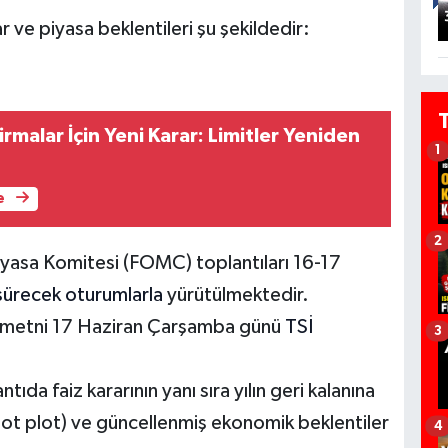
ar ve piyasa beklentileri şu şekildedir:
malar İçin Yeni Karar: Limitler Yeniden
1
e
2
iyasa Komitesi (FOMC) toplantıları 16-17
 sürecek oturumlarla
yürütülmektedir.
ka metni 17 Haziran Çarşamba günü
TSİ
3
tıda faiz kararının yanı sıra yılın geri kalanına
(dot plot) ve güncellenmiş ekonomik beklentiler
4