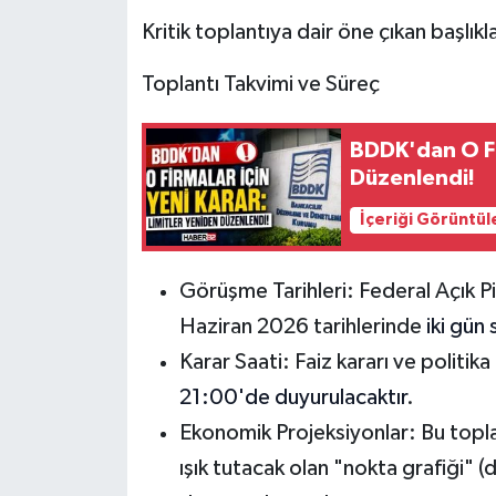
Kritik toplantıya dair öne çıkan başlıkl
Tarihi Yapılarımız
Toplantı Takvimi ve Süreç
Teknoloji
BDDK'dan O Fir
Türkiye
Düzenlendi!
Yerel
İçeriği Görüntül
İletişim
Görüşme Tarihleri:
Federal Açık P
Haziran 2026 tarihlerinde
iki gün
Künye
Karar Saati:
Faiz kararı ve politi
21:00'de duyurulacaktır
.
Ekonomik Projeksiyonlar:
Bu toplan
ışık tutacak olan "nokta grafiği" 