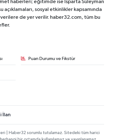
 hizmet haberleri; eğitimde ise Isparta Süleyman
osu açıklamaları, sosyal etkinlikler kapsamında
n verilere de yer verilir. haber32.com, tüm bu
fler.
sı
Puan Durumu ve Fikstür
 İlan
eri | Haber32 sorumlu tutulamaz. Sitedeki tüm harici
hi, herhangi bir ortamda kullanılamaz ve yayınlanamaz