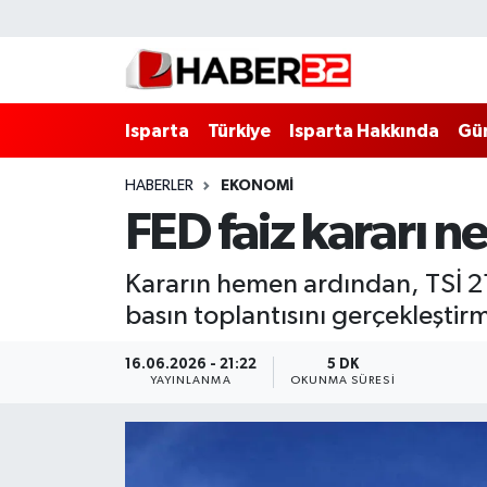
Isparta
Isparta Nöbetçi Eczaneler
Isparta
Türkiye
Isparta Hakkında
Gü
Isparta Hakkında
Isparta Hava Durumu
HABERLER
EKONOMI
Esnaf Diyor ki;
Isparta Trafik Yoğunluk Haritası
FED faiz kararı 
ASAYİŞ
Süper Lig Puan Durumu ve Fikstür
Kararın hemen ardından, TSİ 21
BİLİM VE TEKNOLOJİ
Tüm Manşetler
basın toplantısını gerçekleştir
EĞİTİM
Son Dakika Haberleri
16.06.2026 - 21:22
5 DK
YAYINLANMA
OKUNMA SÜRESI
GENEL
Haber Arşivi
Güncel