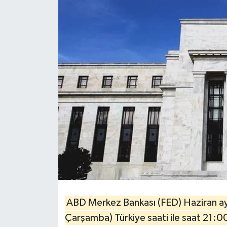
HABERDE İNSAN
İlginç
KÜLTÜR SANAT
MAGAZİN
Oyun
POLİTİKA
RESMİ İLANLAR
SAĞLIK
ABD Merkez Bankası (FED) Haziran ayı
Çarşamba) Türkiye saati ile saat 21:00
Spor