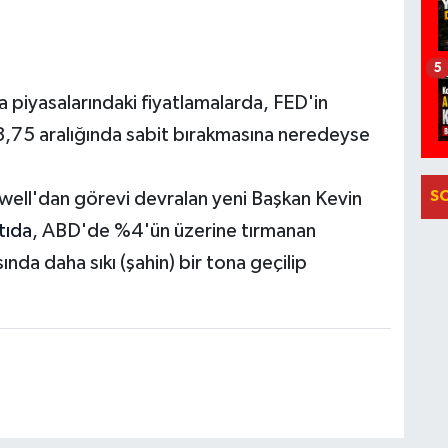
5
 piyasalarındaki fiyatlamalarda, FED'in
3,75 aralığında sabit bırakmasına
neredeyse
S
ell'dan görevi devralan yeni Başkan Kevin
tıda
, ABD'de %4'ün üzerine tırmanan
nda daha sıkı (şahin) bir tona geçilip