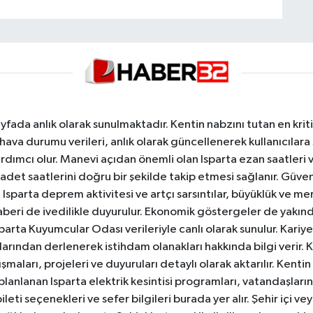
yfada anlık olarak sunulmaktadır. Kentin nabzını tutan en kriti
va durumu verileri, anlık olarak güncellenerek kullanıcılara
dımcı olur. Manevi açıdan önemli olan Isparta ezan saatleri ve
badet saatlerini doğru bir şekilde takip etmesi sağlanır. Güven
sparta deprem aktivitesi ve artçı sarsıntılar, büyüklük ve merk
aberi de ivedilikle duyurulur. Ekonomik göstergeler de yakınd
 Isparta Kuyumcular Odası verileriyle canlı olarak sunulur. Kariy
anlarından derlenerek istihdam olanakları hakkında bilgi verir
aları, projeleri ve duyuruları detaylı olarak aktarılır. Kentin tü
 planlanan Isparta elektrik kesintisi programları, vatandaşların
ti seçenekleri ve sefer bilgileri burada yer alır. Şehir içi veya