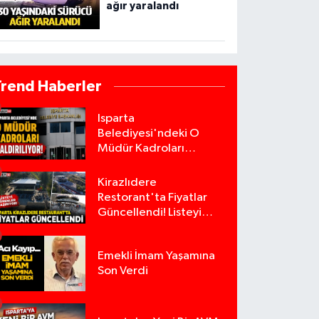
ağır yaralandı
Trend Haberler
Isparta
Belediyesi'ndeki O
Müdür Kadroları
Kaldırılıyor!
Kirazlıdere
Restorant'ta Fiyatlar
Güncellendi! Listeyi
Görenler Şaşırıyor!
Emekli İmam Yaşamına
Son Verdi