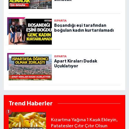
HABERDE İNSAN
ISPARTA
İlginç
Boşandığı eşi tarafından
boğulan kadın kurtarılamadı
KÜLTÜR SANAT
MAGAZİN
ISPARTA
Apart Kiraları Dudak
Uçuklatıyor
Oyun
POLİTİKA
RESMİ İLANLAR
Trend Haberler
1
SAĞLIK
Kızartma Yağına 1 Kaşık Ekleyin,
Patatesler Çıtır Çıtır Olsun
Spor