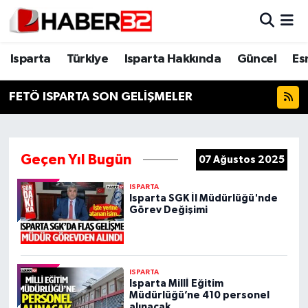
Isparta
Isparta Nöbetçi Eczaneler
Isparta
Türkiye
Isparta Hakkında
Güncel
Es
Isparta Hakkında
Isparta Hava Durumu
FETÖ ISPARTA SON GELİŞMELER
Esnaf Diyor ki;
Isparta Trafik Yoğunluk Haritası
ASAYİŞ
Süper Lig Puan Durumu ve Fikstür
Geçen Yıl Bugün
07 Ağustos 2025
ISPARTA
BİLİM VE TEKNOLOJİ
Tüm Manşetler
Isparta SGK İl Müdürlüğü'nde
Görev Değişimi
EĞİTİM
Son Dakika Haberleri
GENEL
Haber Arşivi
ISPARTA
Isparta Millİ Eğitim
Müdürlüğü’ne 410 personel
Güncel
alınacak