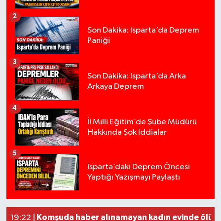
2
Tarihi Yapılarımız
Son Dakika: Isparta’da Deprem
Paniği
Teknoloji
3
Türkiye
Son Dakika: Isparta’da Arka
Arkaya Deprem
Yerel
4
İl Milli Eğitim’de Şube Müdürü
İletişim
Hakkında Şok İddialar
Künye
5
Yığılca'da kardeşler arasındaki silahlı kavgad
13:00 |
Isparta’daki Deprem Öncesi
Yaptığı Yazışmayı Paylaştı
Tur teknesi çalışanlarının birbirine girdiği kav
12:48 |
MOTOSİKLETLE ÇARPIŞAN OTOMOBİL GÜL HEYK
02:26 |
Alzheimer Hastası Adamdan Saatlerdir Haber 
20:12 |
Komşuda haber alınamayan kadın evinde ölü b
19:22 |