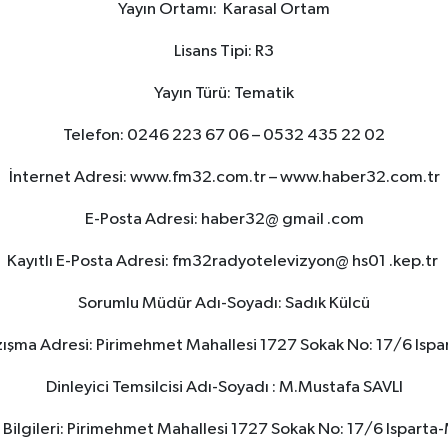
Yayın Ortamı: Karasal Ortam
Lisans Tipi: R3
Yayın Türü: Tematik
Telefon: 0246 223 67 06 – 0532 435 22 02
İnternet Adresi: www.fm32.com.tr – www.haber32.com.tr
E-Posta Adresi: haber32@ gmail .com
Kayıtlı E-Posta Adresi: fm32radyotelevizyon@ hs01 .kep.tr
Sorumlu Müdür Adı-Soyadı: Sadık Külcü
azışma Adresi: Pirimehmet Mahallesi 1727 Sokak No: 17/6 Isp
Dinleyici Temsilcisi Adı-Soyadı : M.Mustafa SAVLI
m Bilgileri: Pirimehmet Mahallesi 1727 Sokak No: 17/6 Ispart