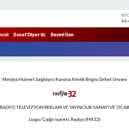
BIT
64.
DO
47,
ncel
Esnaf Diyor ki;
Resmi İlan
EU
55
STE
64,
GRA
651
BİS
13.
Medya Hizmet Sağlayıcı Kuruluş Kimlik Bilgisi Şirket Unvanı
32 RADYO TELEVİZYON REKLAM VE YAYINCILIK SANAYİ VE TİCA
Logo/Çağrı İşareti: Radyo (FM32)