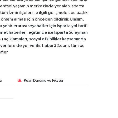
. Kentsel yaşamın merkezinde yer alan Isparta
m İzmir ilçeleri ile ilgili gelişmeler, bu başlık
 önlem alması için önceden bildirilir. Ulaşım,
 şehirlerarası seyahatler için Isparta yol tarifi
 hizmet haberleri; eğitimde ise Isparta Süleyman
osu açıklamaları, sosyal etkinlikler kapsamında
n verilere de yer verilir. haber32.com, tüm bu
fler.
sı
Puan Durumu ve Fikstür