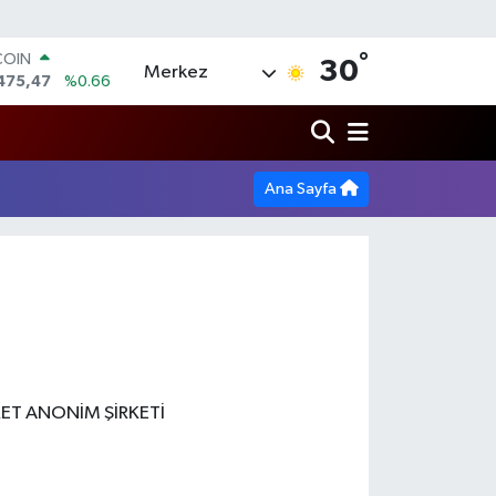
°
COIN
30
Merkez
475,47
%0.66
LAR
5986
%0.06
RO
,0700
%0.1
Ana Sayfa
RLİN
2438
%0.21
M ALTIN
8.23
%0.39
T100
703
%0
RET ANONİM ŞİRKETİ