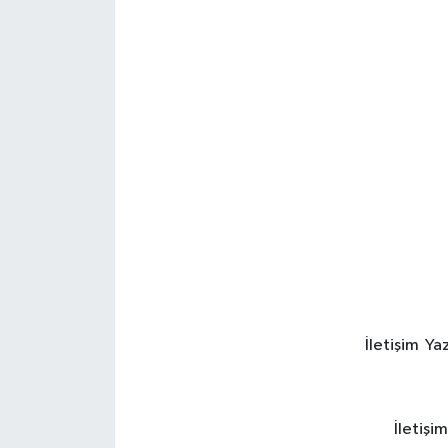
HABERDE İNSAN
İlginç
KÜLTÜR SANAT
MAGAZİN
Oyun
POLİTİKA
RESMİ İLANLAR
İletişim Y
SAĞLIK
İletişi
Spor