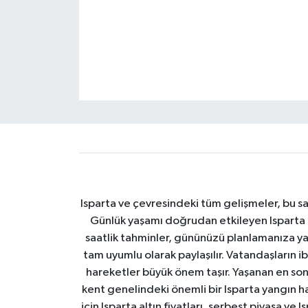
Tarihi Yapılarımız
Teknoloji
Türkiye
Yerel
İletişim
Isparta ve çevresindeki tüm gelişmeler, bu sa
Künye
Günlük yaşamı doğrudan etkileyen Isparta ha
saatlik tahminler, gününüzü planlamanıza yar
tam uyumlu olarak paylaşılır. Vatandaşların i
hareketler büyük önem taşır. Yaşanan en son I
kent genelindeki önemli bir Isparta yangın h
için Isparta altın fiyatları, serbest piyasa ve