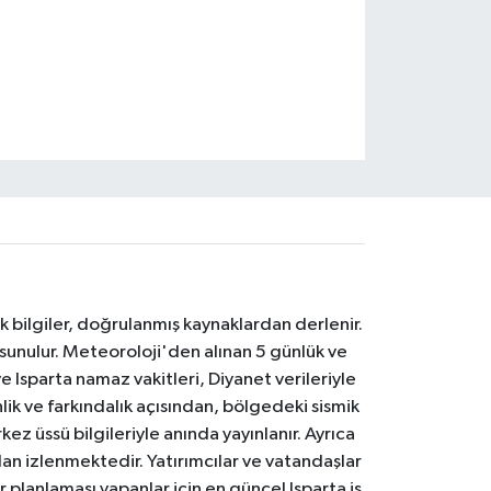
k bilgiler, doğrulanmış kaynaklardan derlenir.
 sunulur. Meteoroloji'den alınan 5 günlük ve
 Isparta namaz vakitleri, Diyanet verileriyle
lik ve farkındalık açısından, bölgedeki sismik
ez üssü bilgileriyle anında yayınlanır. Ayrıca
an izlenmektedir. Yatırımcılar ve vatandaşlar
er planlaması yapanlar için en güncel Isparta iş