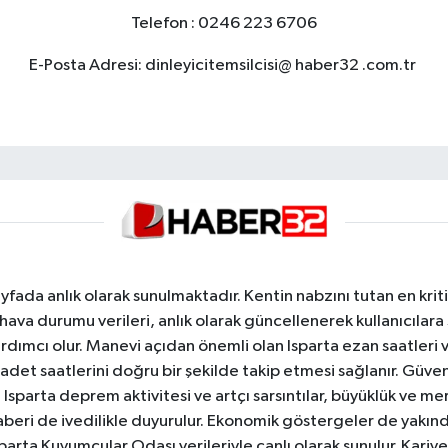
Telefon : 0246 223 6706
E-Posta Adresi: dinleyicitemsilcisi@ haber32 .com.tr
yfada anlık olarak sunulmaktadır. Kentin nabzını tutan en kriti
va durumu verileri, anlık olarak güncellenerek kullanıcılara
dımcı olur. Manevi açıdan önemli olan Isparta ezan saatleri ve
badet saatlerini doğru bir şekilde takip etmesi sağlanır. Güven
sparta deprem aktivitesi ve artçı sarsıntılar, büyüklük ve merk
aberi de ivedilikle duyurulur. Ekonomik göstergeler de yakınd
 Isparta Kuyumcular Odası verileriyle canlı olarak sunulur. Kariy