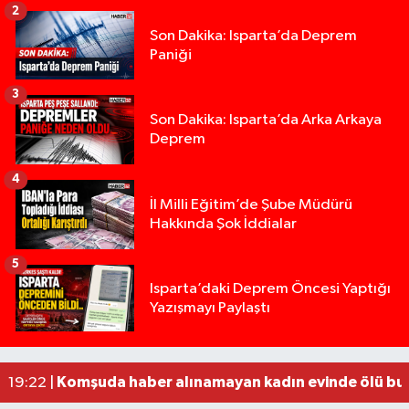
2
Son Dakika: Isparta’da Deprem
Paniği
3
Son Dakika: Isparta’da Arka Arkaya
Deprem
4
İl Milli Eğitim’de Şube Müdürü
Hakkında Şok İddialar
5
Yığılca'da kardeşler arasındaki silahlı kavgada 
13:00 |
Isparta’daki Deprem Öncesi Yaptığı
Yazışmayı Paylaştı
Tur teknesi çalışanlarının birbirine girdiği kavga
12:48 |
MOTOSİKLETLE ÇARPIŞAN OTOMOBİL GÜL HEYKE
02:26 |
Alzheimer Hastası Adamdan Saatlerdir Haber A
20:12 |
Komşuda haber alınamayan kadın evinde ölü bu
19:22 |