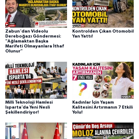
Zabun'dan Videolu
Kontrolden Çıkan Otomobil
Dereboğazı Göndermesi:
Yan Yattı!
"Ağlamaktan Başka
Marifeti Olmayanlara İthaf
Olunur"
Milli Teknoloji Hamlesi
Kadınlar İçin Yaşam
Isparta’da Yeni Nesli
Kalitesini Artırmanın 7 Etkili
Şekillendiriyor!
Yolu!