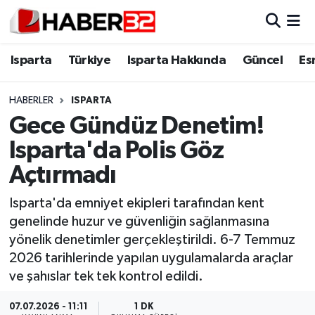
Isparta
Isparta Nöbetçi Eczaneler
Isparta
Türkiye
Isparta Hakkında
Güncel
Es
Isparta Hakkında
Isparta Hava Durumu
HABERLER
ISPARTA
Gece Gündüz Denetim!
Esnaf Diyor ki;
Isparta Trafik Yoğunluk Haritası
Isparta'da Polis Göz
ASAYİŞ
Süper Lig Puan Durumu ve Fikstür
Açtırmadı
BİLİM VE TEKNOLOJİ
Tüm Manşetler
Isparta'da emniyet ekipleri tarafından kent
genelinde huzur ve güvenliğin sağlanmasına
EĞİTİM
Son Dakika Haberleri
yönelik denetimler gerçekleştirildi. 6-7 Temmuz
2026 tarihlerinde yapılan uygulamalarda araçlar
GENEL
Haber Arşivi
ve şahıslar tek tek kontrol edildi.
Güncel
07.07.2026 - 11:11
1 DK