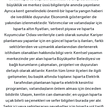
büyüklük ve merkez üssü bilgileriyle anında yayınlanır.
Ayrıca kent genelindeki önemli bir Isparta yangın haberi
de ivedilikle duyurulur. Ekonomik göstergeler de
yakından izlenmektedir. Yatırımcılar ve vatandaşlar için
Isparta altın fiyatları, serbest piyasa ve Isparta
Kuyumcular Odası verileriyle canlı olarak sunulur. Kariyer
planlaması yapanlar için en güncel Isparta iş ilanları, farklı
sektörlerden ve uzmanlık alanlarından derlenerek
istihdam olanakları hakkında bilgi verir. Kentsel yaşamın
merkezinde yer alan Isparta Büyükşehir Belediyesi ve
bağlı kurumların çalışmaları, projeleri ve duyuruları
detaylı olarak aktarılır. Kentin tüm İzmir ilçeleri ile ilgili
gelişmeler, bu başlık altında toplanır. Isparta Elektrik
tarafından planlanan Isparta elektrik kesintisi
programları, vatandaşların önlem alması için önceden
bildirilir. Ulaşım, kentin can damarıdır; en uygun Isparta
uçak bileti seçenekleri ve sefer bilgileri burada yer alır.
Şehir içi veya şehirlerarası seyahatler için Isparta yol tarifi