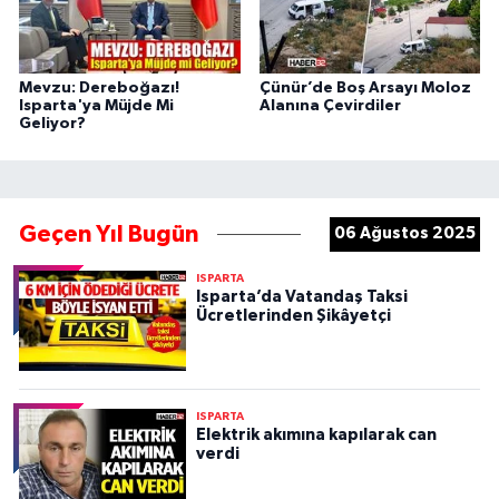
Mevzu: Dereboğazı!
Çünür’de Boş Arsayı Moloz
Isparta'ya Müjde Mi
Alanına Çevirdiler
Geliyor?
Geçen Yıl Bugün
06 Ağustos 2025
ISPARTA
Isparta’da Vatandaş Taksi
Ücretlerinden Şikâyetçi
ISPARTA
Elektrik akımına kapılarak can
verdi