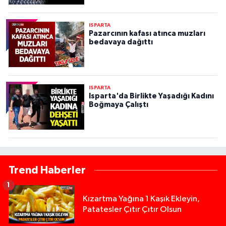
ISPARTA
Pazarcının kafası atınca muzları
bedavaya dağıttı
ISPARTA
Isparta'da Birlikte Yaşadığı Kadını
Boğmaya Çalıştı
Trend Haberler
1
Kızartma Yağına 1 Kaşık Ekleyin,
Patatesler Çıtır Çıtır Olsun