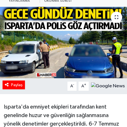
YAYINLANMA
OKUNMA SÜRESI
HABERDE İNSAN
İlginç
KÜLTÜR SANAT
MAGAZİN
Oyun
POLİTİKA
Paylaş
-
+
A
A
RESMİ İLANLAR
Isparta'da emniyet ekipleri tarafından kent
SAĞLIK
genelinde huzur ve güvenliğin sağlanmasına
yönelik denetimler gerçekleştirildi. 6-7 Temmuz
Spor