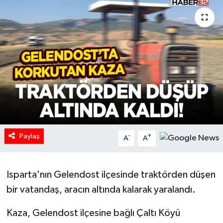
HABERDE İNSAN
İlginç
KÜLTÜR SANAT
MAGAZİN
Oyun
Paylaş
-
+
A
A
POLİTİKA
RESMİ İLANLAR
Isparta'nın Gelendost ilçesinde traktörden düşen
bir vatandaş, aracın altında kalarak yaralandı.
SAĞLIK
Kaza, Gelendost ilçesine bağlı Çaltı Köyü
Spor