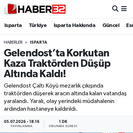
Isparta
Isparta Nöbetçi Eczaneler
Isparta
Türkiye
Isparta Hakkında
Güncel
Es
Isparta Hakkında
Isparta Hava Durumu
HABERLER
ISPARTA
Gelendost’ta Korkutan
Esnaf Diyor ki;
Isparta Trafik Yoğunluk Haritası
Kaza Traktörden Düşüp
ASAYİŞ
Süper Lig Puan Durumu ve Fikstür
Altında Kaldı!
BİLİM VE TEKNOLOJİ
Tüm Manşetler
Gelendost Çaltı Köyü mezarlık çıkışında
traktörden düşerek aracın altında kalan vatandaş
EĞİTİM
Son Dakika Haberleri
yaralandı. Yaralı, olay yerindeki müdahalenin
ardından hastaneye kaldırıldı.
GENEL
Haber Arşivi
05.07.2026 - 18:16
1 DK
YAYINLANMA
OKUNMA SÜRESI
Güncel