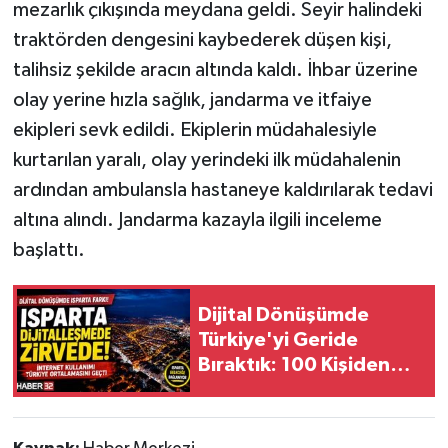
mezarlık çıkışında meydana geldi. Seyir halindeki
traktörden dengesini kaybederek düşen kişi,
Tarihi Yapılarımız
talihsiz şekilde aracın altında kaldı. İhbar üzerine
Teknoloji
olay yerine hızla sağlık, jandarma ve itfaiye
ekipleri sevk edildi. Ekiplerin müdahalesiyle
Türkiye
kurtarılan yaralı, olay yerindeki ilk müdahalenin
ardından ambulansla hastaneye kaldırılarak tedavi
Yerel
altına alındı. Jandarma kazayla ilgili inceleme
başlattı.
İletişim
Künye
Dijital Dönüşümde
Türkiye'yi Geride
Bıraktık: 100 Kişiden
93'ü İnterneti
Kullanıyor!