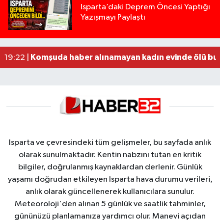
Yığılca'da kardeşler arasındaki silahlı kavgada 
13:00 |
Isparta’daki Deprem Öncesi Yaptığı
Yazışmayı Paylaştı
Tur teknesi çalışanlarının birbirine girdiği kavga
12:48 |
MOTOSİKLETLE ÇARPIŞAN OTOMOBİL GÜL HEYKE
02:26 |
Alzheimer Hastası Adamdan Saatlerdir Haber A
20:12 |
Komşuda haber alınamayan kadın evinde ölü bu
19:22 |
Isparta ve çevresindeki tüm gelişmeler, bu sayfada anlık
olarak sunulmaktadır. Kentin nabzını tutan en kritik
bilgiler, doğrulanmış kaynaklardan derlenir. Günlük
yaşamı doğrudan etkileyen Isparta hava durumu verileri,
anlık olarak güncellenerek kullanıcılara sunulur.
Meteoroloji'den alınan 5 günlük ve saatlik tahminler,
gününüzü planlamanıza yardımcı olur. Manevi açıdan