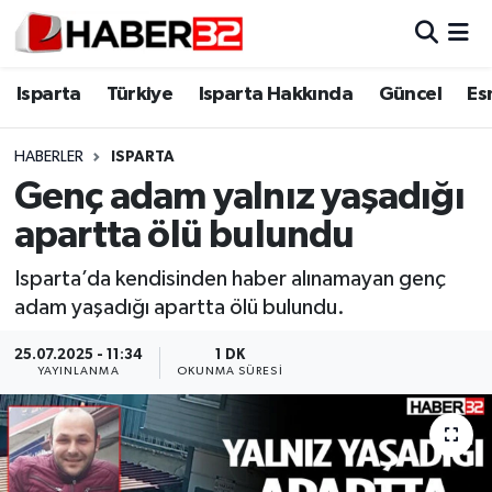
Isparta
Isparta Nöbetçi Eczaneler
Isparta
Türkiye
Isparta Hakkında
Güncel
Es
Isparta Hakkında
Isparta Hava Durumu
HABERLER
ISPARTA
Genç adam yalnız yaşadığı
Esnaf Diyor ki;
Isparta Trafik Yoğunluk Haritası
apartta ölü bulundu
ASAYİŞ
Süper Lig Puan Durumu ve Fikstür
Isparta’da kendisinden haber alınamayan genç
adam yaşadığı apartta ölü bulundu.
BİLİM VE TEKNOLOJİ
Tüm Manşetler
25.07.2025 - 11:34
1 DK
EĞİTİM
Son Dakika Haberleri
YAYINLANMA
OKUNMA SÜRESI
GENEL
Haber Arşivi
Güncel