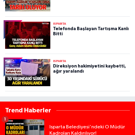
ISPARTA
Telefonda Başlayan Tartışma Kanlı
Bitti
ISPARTA
Direksiyon hakimiyetini kaybetti,
ağır yaralandı
Trend Haberler
1
Isparta Belediyesi'ndeki O Müdür
Kadroları Kaldırılıyor!