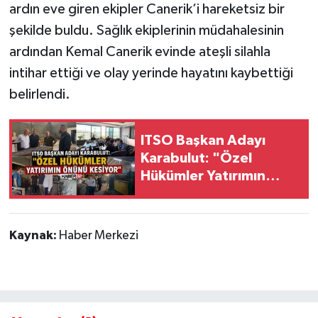
ardın eve giren ekipler Canerik’i hareketsiz bir
şekilde buldu. Sağlık ekiplerinin müdahalesinin
Tarihi Yapılarımız
ardından Kemal Canerik evinde ateşli silahla
Teknoloji
intihar ettiği ve olay yerinde hayatını kaybettiği
belirlendi.
Türkiye
ITSO Başkan Adayı
Yerel
Karabulut: "Özel
Hükümler Yatırımın
İletişim
Önünü Kesiyor"
Künye
Kaynak:
Haber Merkezi