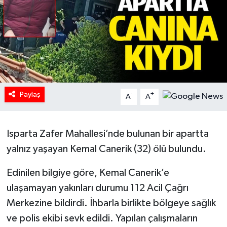
HABERDE İNSAN
İlginç
KÜLTÜR SANAT
Paylaş
MAGAZİN
-
+
A
A
Oyun
Isparta Zafer Mahallesi’nde bulunan bir apartta
POLİTİKA
yalnız yaşayan Kemal Canerik (32) ölü bulundu.
Edinilen bilgiye göre, Kemal Canerik’e
RESMİ İLANLAR
ulaşamayan yakınları durumu 112 Acil Çağrı
SAĞLIK
Merkezine bildirdi. İhbarla birlikte bölgeye sağlık
ve polis ekibi sevk edildi. Yapılan çalışmaların
Spor