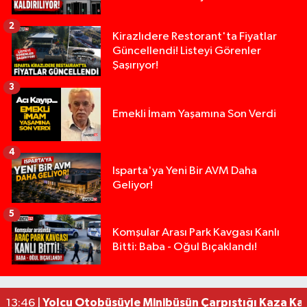
2
Kirazlıdere Restorant'ta Fiyatlar
Güncellendi! Listeyi Görenler
Şaşırıyor!
3
Emekli İmam Yaşamına Son Verdi
4
Isparta'ya Yeni Bir AVM Daha
Geliyor!
5
Isparta’da Silah Operasyonu: 165 Tabanca Ele Ge
19:36 |
Komşular Arası Park Kavgası Kanlı
Bitti: Baba - Oğul Bıçaklandı!
Anız Yangını Kazaya Neden Oldu: 13 Araç Birbirin
17:18 |
Alevlere Teslim Olan Gecekondu Kullanılamaz H
17:08 |
Alevlere teslim olan gecekondu kullanılamaz hal
13:48 |
Yolcu Otobüsüyle Minibüsün Çarpıştığı Kaza K
13:46 |