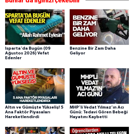
Bunlar da ilginizi çekebilir
Isparta'da Bugün (09
Benzine Bir Zam Daha
Ağustos 2026) Vefat
Geliyor
Edenler
Altın ve Gümüşte Yükseliş! 5
MHP’li Vedat Yılmaz’ın Acı
Ana Faktör Piyasaları
Günü: Tedavi Gören Bebeği
Hareketlendirdi
Hayatını Kaybetti