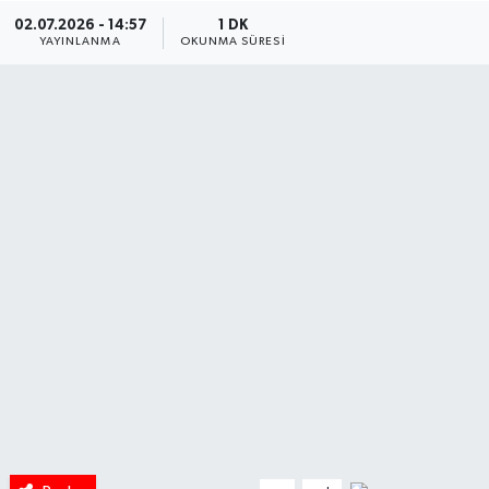
02.07.2026 - 14:57
1 DK
HABERDE İNSAN
YAYINLANMA
OKUNMA SÜRESI
İlginç
KÜLTÜR SANAT
MAGAZİN
Oyun
POLİTİKA
RESMİ İLANLAR
SAĞLIK
Spor