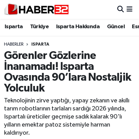
Isparta
Isparta Nöbetçi Eczaneler
Isparta
Türkiye
Isparta Hakkında
Güncel
Es
Isparta Hakkında
Isparta Hava Durumu
HABERLER
ISPARTA
Görenler Gözlerine
Esnaf Diyor ki;
Isparta Trafik Yoğunluk Haritası
İnanamadı! Isparta
ASAYİŞ
Süper Lig Puan Durumu ve Fikstür
Ovasında 90’lara Nostaljik
Yolculuk
BİLİM VE TEKNOLOJİ
Tüm Manşetler
Teknolojinin zirve yaptığı, yapay zekanın ve akıllı
EĞİTİM
Son Dakika Haberleri
tarım robotlarının tarlaları sardığı 2026 yılında,
Ispartalı üreticiler geçmişe sadık kalarak 90'lı
GENEL
Haber Arşivi
yılların emektar patoz sistemiyle harman
kaldırıyor.
Güncel