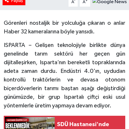
Paylaş
-
+
A
A
Tarihi Yapılarımız
Görenleri nostaljik bir yolculuğa çıkaran o anlar
Teknoloji
Haber 32 kameralarına böyle yansıdı.
Türkiye
ISPARTA – Gelişen teknolojiyle birlikte dünya
genelinde tarım sektörü her geçen gün
Yerel
dijitalleşirken, Isparta’nın bereketli topraklarında
adeta zaman durdu. Endüstri 4.0'ın, uydudan
İletişim
kontrollü traktörlerin ve devasa otonom
Künye
biçerdöverlerin tarımı baştan aşağı değiştirdiği
günümüzde, bir grup Ispartalı çiftçi eski usul
yöntemlerle üretim yapmaya devam ediyor.
SDÜ Hastanesi'nde