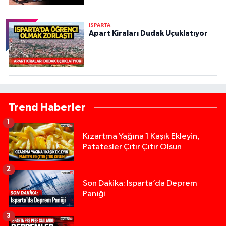
ISPARTA
Apart Kiraları Dudak Uçuklatıyor
Trend Haberler
1
Kızartma Yağına 1 Kaşık Ekleyin,
Patatesler Çıtır Çıtır Olsun
2
Son Dakika: Isparta’da Deprem
Paniği
3