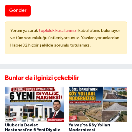
Gönder
Yorum yazarak
topluluk kurallarımızı
kabul etmiş bulunuyor
ve tüm sorumluluğu üstleniyorsunuz. Yazılan yorumlardan
Haber32 hiçbir şekilde sorumlu tutulamaz.
Bunlar da ilginizi çekebilir
Uluborlu Devlet
Yalvaç'ta Köy Yolları
Hastanesi’ne 6 Yeni Diyaliz
Modernizesi