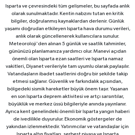
Isparta ve çevresindeki tüm gelişmeler, bu sayfada anlık
olarak sunulmaktadır. Kentin nabzını tutan en kritik
bilgiler, doğrulanmış kaynaklardan derlenir. Günlük
yaşamı doğrudan etkileyen Isparta hava durumu verileri,
anlık olarak güncellenerek kullanıcılara sunulur.
Meteoroloji'den alınan 5 günlük ve saatlik tahminler,
gününüzü planlamanıza yardımcı olur. Manevi açıdan
önemli olan Isparta ezan saatleri ve Isparta namaz
vakitleri, Diyanet verileriyle tam uyumlu olarak paylaşılır.
Vatandaşların ibadet saatlerini doğru bir şekilde takip
etmesi sağlanır. Güvenlik ve farkındalık açısından,
bölgedeki sismik hareketler büyük önem taşır. Yaşanan
en son Isparta deprem aktivitesi ve artçı sarsıntılar,
büyüklük ve merkez üssü bilgileriyle anında yayınlanır.
Ayrıca kent genelindeki önemli bir Isparta yangın haberi
de ivedilikle duyurulur. Ekonomik göstergeler de
yakından izlenmektedir. Yatırımcılar ve vatandaşlar için
Isparta altın fiyatları, serbest piyasa ve Isparta