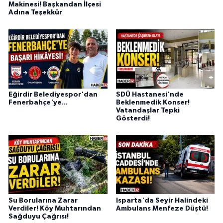
Makinesi! Başkandan İlçesi
Adına Teşekkür
Eğirdir Belediyespor'dan
SDÜ Hastanesi'nde
Fenerbahçe'ye...
Beklenmedik Konser!
Vatandaşlar Tepki
Gösterdi!
Su Borularına Zarar
Isparta'da Seyir Halindeki
Verdiler! Köy Muhtarından
Ambulans Menfeze Düştü!
Sağduyu Çağrısı!