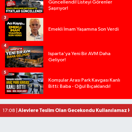
Güncellendi! Listeyi Görenler
Şaşırıyor!
3
Emekli İmam Yaşamına Son Verdi
4
Isparta'ya Yeni Bir AVM Daha
Geliyor!
5
Milyonluk miras kavgasında anne-kız yüzleşti: 
09:43 |
Komşular Arası Park Kavgası Kanlı
Bitti: Baba - Oğul Bıçaklandı!
Isparta’da Silah Operasyonu: 165 Tabanca Ele Ge
19:36 |
Anız Yangını Kazaya Neden Oldu: 13 Araç Birbirin
17:18 |
Alevlere Teslim Olan Gecekondu Kullanılamaz H
17:08 |
Tarsus'ta silahlı kavga: Kuzenlerden biri öldü, d
09:47 |