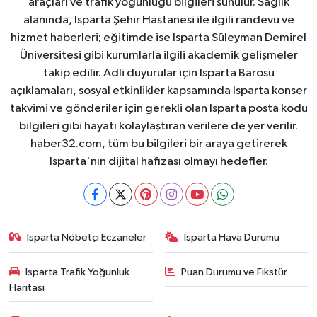
araçları ve trafik yoğunluğu bilgileri sunulur. Sağlık
alanında, Isparta Şehir Hastanesi ile ilgili randevu ve
hizmet haberleri; eğitimde ise Isparta Süleyman Demirel
Üniversitesi gibi kurumlarla ilgili akademik gelişmeler
takip edilir. Adli duyurular için Isparta Barosu
açıklamaları, sosyal etkinlikler kapsamında Isparta konser
takvimi ve gönderiler için gerekli olan Isparta posta kodu
bilgileri gibi hayatı kolaylaştıran verilere de yer verilir.
haber32.com, tüm bu bilgileri bir araya getirerek
Isparta'nın dijital hafızası olmayı hedefler.
Isparta Nöbetçi Eczaneler
Isparta Hava Durumu
Isparta Trafik Yoğunluk
Puan Durumu ve Fikstür
Haritası