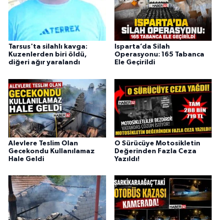
Tarsus'ta silahlı kavga:
Isparta’da Silah
Kuzenlerden biri öldü,
Operasyonu: 165 Tabanca
diğeri ağır yaralandı
Ele Geçirildi
Alevlere Teslim Olan
O Sürücüye Motosikletin
Gecekondu Kullanılamaz
Değerinden Fazla Ceza
Hale Geldi
Yazıldı!