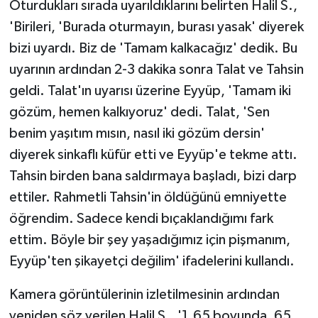
Oturdukları sırada uyarıldıklarını belirten Halil S.,
'Birileri, 'Burada oturmayın, burası yasak' diyerek
bizi uyardı. Biz de 'Tamam kalkacağız' dedik. Bu
uyarının ardından 2-3 dakika sonra Talat ve Tahsin
geldi. Talat'ın uyarısı üzerine Eyyüp, 'Tamam iki
gözüm, hemen kalkıyoruz' dedi. Talat, 'Sen
benim yaşıtım mısın, nasıl iki gözüm dersin'
diyerek sinkaflı küfür etti ve Eyyüp'e tekme attı.
Tahsin birden bana saldırmaya başladı, bizi darp
ettiler. Rahmetli Tahsin'in öldüğünü emniyette
öğrendim. Sadece kendi bıçaklandığımı fark
ettim. Böyle bir şey yaşadığımız için pişmanım,
Eyyüp'ten şikayetçi değilim' ifadelerini kullandı.
Kamera görüntülerinin izletilmesinin ardından
yeniden söz verilen Halil S., '1.65 boyunda, 65