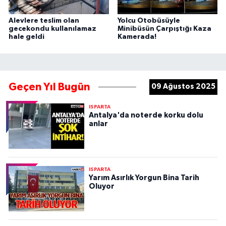
Alevlere teslim olan
Yolcu Otobüsüyle
gecekondu kullanılamaz
Minibüsün Çarpıştığı Kaza
hale geldi
Kamerada!
Geçen Yıl Bugün
09 Ağustos 2025
ISPARTA
Antalya'da noterde korku dolu
anlar
ISPARTA
Yarım Asırlık Yorgun Bina Tarih
Oluyor