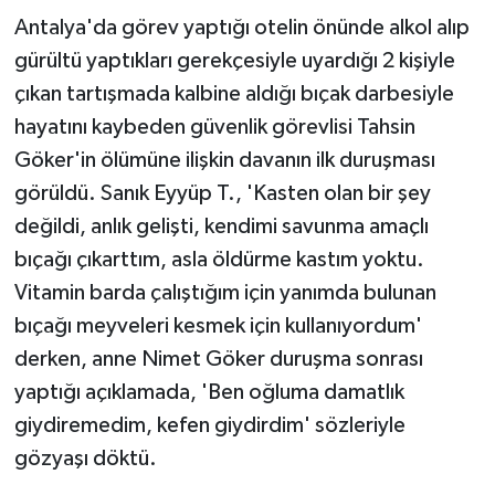
Antalya'da görev yaptığı otelin önünde alkol alıp
Tarihi Yapılarımız
gürültü yaptıkları gerekçesiyle uyardığı 2 kişiyle
çıkan tartışmada kalbine aldığı bıçak darbesiyle
Teknoloji
hayatını kaybeden güvenlik görevlisi Tahsin
Göker'in ölümüne ilişkin davanın ilk duruşması
Türkiye
görüldü. Sanık Eyyüp T., 'Kasten olan bir şey
Yerel
değildi, anlık gelişti, kendimi savunma amaçlı
bıçağı çıkarttım, asla öldürme kastım yoktu.
İletişim
Vitamin barda çalıştığım için yanımda bulunan
bıçağı meyveleri kesmek için kullanıyordum'
Künye
derken, anne Nimet Göker duruşma sonrası
yaptığı açıklamada, 'Ben oğluma damatlık
giydiremedim, kefen giydirdim' sözleriyle
gözyaşı döktü.