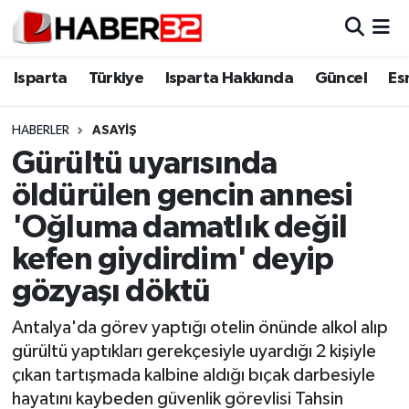
Isparta
Isparta Nöbetçi Eczaneler
Isparta
Türkiye
Isparta Hakkında
Güncel
Es
Isparta Hakkında
Isparta Hava Durumu
HABERLER
ASAYİŞ
Gürültü uyarısında
Esnaf Diyor ki;
Isparta Trafik Yoğunluk Haritası
öldürülen gencin annesi
ASAYİŞ
Süper Lig Puan Durumu ve Fikstür
'Oğluma damatlık değil
kefen giydirdim' deyip
BİLİM VE TEKNOLOJİ
Tüm Manşetler
gözyaşı döktü
EĞİTİM
Son Dakika Haberleri
Antalya'da görev yaptığı otelin önünde alkol alıp
GENEL
Haber Arşivi
gürültü yaptıkları gerekçesiyle uyardığı 2 kişiyle
çıkan tartışmada kalbine aldığı bıçak darbesiyle
Güncel
hayatını kaybeden güvenlik görevlisi Tahsin