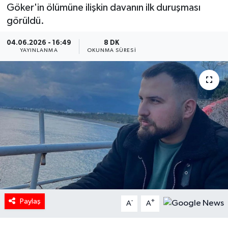
Göker'in ölümüne ilişkin davanın ilk duruşması
HABERDE İNSAN
görüldü.
04.06.2026 - 16:49
8 DK
İlginç
YAYINLANMA
OKUNMA SÜRESI
KÜLTÜR SANAT
MAGAZİN
Oyun
POLİTİKA
RESMİ İLANLAR
SAĞLIK
Paylaş
-
+
A
A
Spor