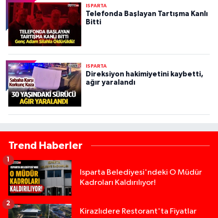
ISPARTA
Telefonda Başlayan Tartışma Kanlı
Bitti
ISPARTA
Direksiyon hakimiyetini kaybetti,
ağır yaralandı
Trend Haberler
1
Isparta Belediyesi'ndeki O Müdür
Kadroları Kaldırılıyor!
2
Kirazlıdere Restorant'ta Fiyatlar