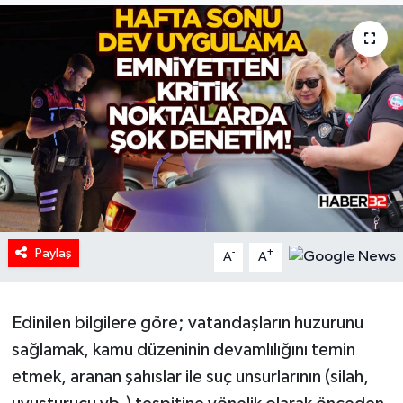
HABERDE İNSAN
İlginç
KÜLTÜR SANAT
MAGAZİN
Oyun
Paylaş
-
+
A
A
POLİTİKA
RESMİ İLANLAR
Edinilen bilgilere göre; vatandaşların huzurunu
sağlamak, kamu düzeninin devamlılığını temin
SAĞLIK
etmek, aranan şahıslar ile suç unsurlarının (silah,
Spor