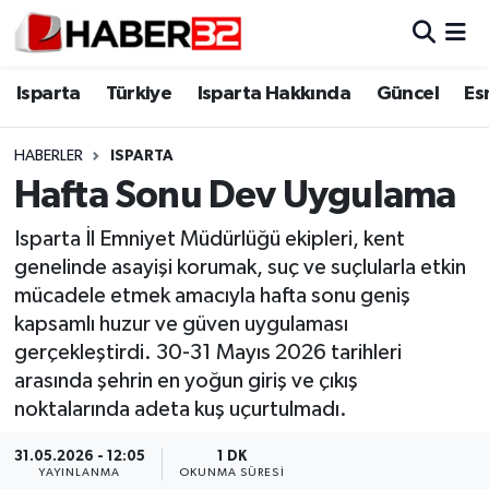
Isparta
Isparta Nöbetçi Eczaneler
Isparta
Türkiye
Isparta Hakkında
Güncel
Es
Isparta Hakkında
Isparta Hava Durumu
HABERLER
ISPARTA
Hafta Sonu Dev Uygulama
Esnaf Diyor ki;
Isparta Trafik Yoğunluk Haritası
Isparta İl Emniyet Müdürlüğü ekipleri, kent
ASAYİŞ
Süper Lig Puan Durumu ve Fikstür
genelinde asayişi korumak, suç ve suçlularla etkin
mücadele etmek amacıyla hafta sonu geniş
BİLİM VE TEKNOLOJİ
Tüm Manşetler
kapsamlı huzur ve güven uygulaması
gerçekleştirdi. 30-31 Mayıs 2026 tarihleri
EĞİTİM
Son Dakika Haberleri
arasında şehrin en yoğun giriş ve çıkış
noktalarında adeta kuş uçurtulmadı.
GENEL
Haber Arşivi
31.05.2026 - 12:05
1 DK
Güncel
YAYINLANMA
OKUNMA SÜRESI