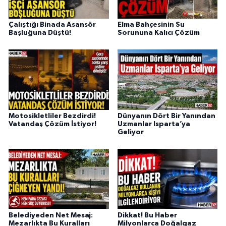
Çalıştığı Binada Asansör
Elma Bahçesinin Su
Başluğuna Düştü!
Sorununa Kalıcı Çözüm
Motosikletliler Bezdirdi!
Dünyanın Dört Bir Yanından
Vatandaş Çözüm İstiyor!
Uzmanlar Isparta’ya
Geliyor
Belediyeden Net Mesaj:
Dikkat! Bu Haber
Mezarlıkta Bu Kuralları
Milyonlarca Doğalgaz