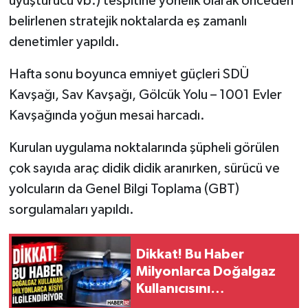
uyuşturucu vb.) tespitine yönelik olarak önceden
belirlenen stratejik noktalarda eş zamanlı
Tarihi Yapılarımız
denetimler yapıldı.
Teknoloji
Hafta sonu boyunca emniyet güçleri SDÜ
Kavşağı, Sav Kavşağı, Gölcük Yolu – 1001 Evler
Türkiye
Kavşağında yoğun mesai harcadı.
Yerel
Kurulan uygulama noktalarında şüpheli görülen
çok sayıda araç didik didik aranırken, sürücü ve
İletişim
yolcuların da Genel Bilgi Toplama (GBT)
Künye
sorgulamaları yapıldı.
Dikkat! Bu Haber
Milyonlarca Doğalgaz
Kullanıcısını
İlgilendiriyor