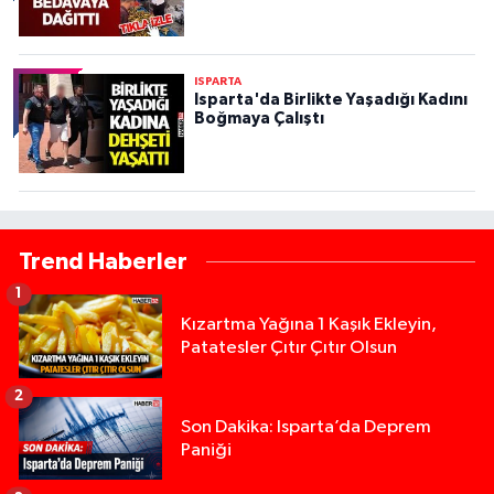
ISPARTA
Isparta'da Birlikte Yaşadığı Kadını
Boğmaya Çalıştı
Trend Haberler
1
Kızartma Yağına 1 Kaşık Ekleyin,
Patatesler Çıtır Çıtır Olsun
2
Son Dakika: Isparta’da Deprem
Paniği