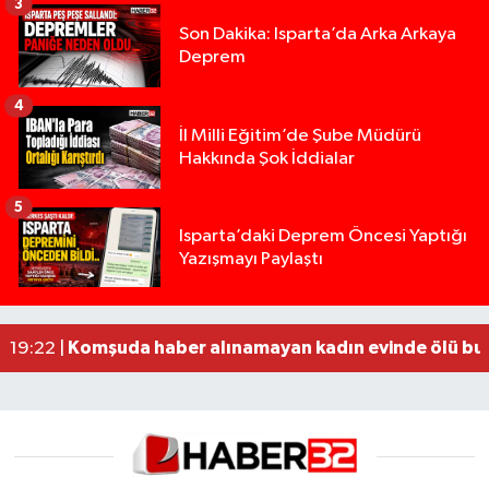
3
Son Dakika: Isparta’da Arka Arkaya
Deprem
4
İl Milli Eğitim’de Şube Müdürü
Hakkında Şok İddialar
5
Isparta’daki Deprem Öncesi Yaptığı
Tur teknesi çalışanlarının birbirine girdiği kavga
12:48 |
Yazışmayı Paylaştı
MOTOSİKLETLE ÇARPIŞAN OTOMOBİL GÜL HEYKE
02:26 |
Alzheimer Hastası Adamdan Saatlerdir Haber A
20:12 |
Komşuda haber alınamayan kadın evinde ölü bu
19:22 |
Yığılca'da kardeşler arasındaki silahlı kavgada 
13:00 |