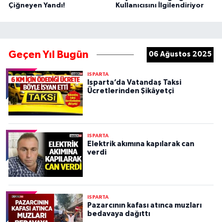
Çiğneyen Yandı!
Kullanıcısını İlgilendiriyor
Geçen Yıl Bugün
06 Ağustos 2025
ISPARTA
Isparta’da Vatandaş Taksi
Ücretlerinden Şikâyetçi
ISPARTA
Elektrik akımına kapılarak can
verdi
ISPARTA
Pazarcının kafası atınca muzları
bedavaya dağıttı