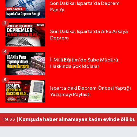
Son Dakika: Isparta’da Deprem
Paniği
3
Son Dakika: Isparta’da Arka Arkaya
Deprem
4
İl Milli Eğitim’de Şube Müdürü
Hakkında Şok İddialar
5
Yığılca'da kardeşler arasındaki silahlı kavgada 
13:00 |
Isparta’daki Deprem Öncesi Yaptığı
Yazışmayı Paylaştı
Tur teknesi çalışanlarının birbirine girdiği kavga
12:48 |
MOTOSİKLETLE ÇARPIŞAN OTOMOBİL GÜL HEYKE
02:26 |
Alzheimer Hastası Adamdan Saatlerdir Haber A
20:12 |
Komşuda haber alınamayan kadın evinde ölü bu
19:22 |