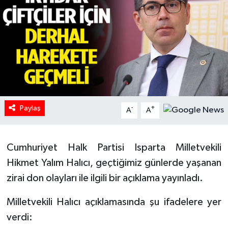
HABERDE İNSAN
İlginç
KÜLTÜR SANAT
MAGAZİN
Paylaş
-
+
A
A
Oyun
Cumhuriyet Halk Partisi Isparta Milletvekili
POLİTİKA
Hikmet Yalım Halıcı, geçtiğimiz günlerde yaşanan
RESMİ İLANLAR
zirai don olayları ile ilgili bir açıklama yayınladı.
SAĞLIK
Milletvekili Halıcı açıklamasında şu ifadelere yer
verdi:
Spor