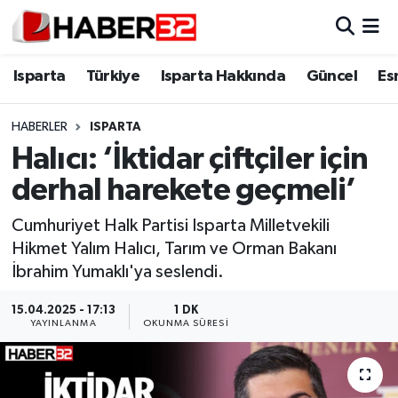
Isparta
Isparta Nöbetçi Eczaneler
Isparta
Türkiye
Isparta Hakkında
Güncel
Es
Isparta Hakkında
Isparta Hava Durumu
HABERLER
ISPARTA
Halıcı: ‘İktidar çiftçiler için
Esnaf Diyor ki;
Isparta Trafik Yoğunluk Haritası
derhal harekete geçmeli’
ASAYİŞ
Süper Lig Puan Durumu ve Fikstür
Cumhuriyet Halk Partisi Isparta Milletvekili
Hikmet Yalım Halıcı, Tarım ve Orman Bakanı
BİLİM VE TEKNOLOJİ
Tüm Manşetler
İbrahim Yumaklı'ya seslendi.
EĞİTİM
Son Dakika Haberleri
15.04.2025 - 17:13
1 DK
YAYINLANMA
OKUNMA SÜRESI
GENEL
Haber Arşivi
Güncel