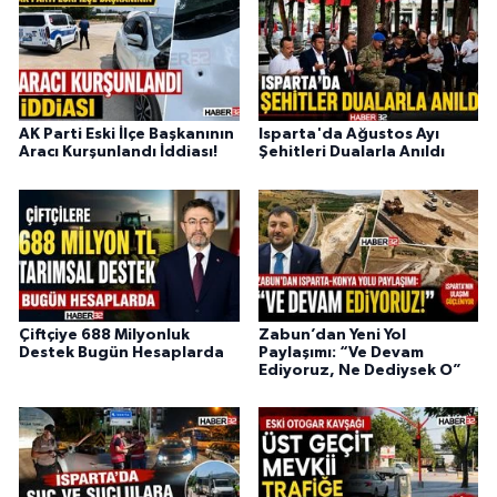
AK Parti Eski İlçe Başkanının
Isparta'da Ağustos Ayı
Aracı Kurşunlandı İddiası!
Şehitleri Dualarla Anıldı
Çiftçiye 688 Milyonluk
Zabun’dan Yeni Yol
Destek Bugün Hesaplarda
Paylaşımı: “Ve Devam
Ediyoruz, Ne Dediysek O”