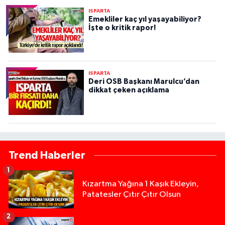
ISPARTA
Emekliler kaç yıl yaşayabiliyor?
İşte o kritik rapor!
ISPARTA
Deri OSB Başkanı Marulcu’dan
dikkat çeken açıklama
Trend Haberler
1
Kızartma Yağına 1 Kaşık Ekleyin,
Patatesler Çıtır Çıtır Olsun
2