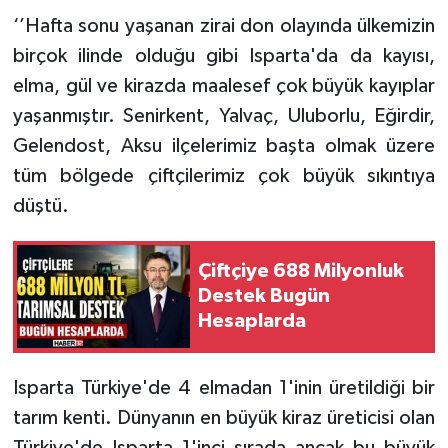
‘’Hafta sonu yaşanan zirai don olayında ülkemizin
Tarihi Yapılarımız
birçok ilinde olduğu gibi Isparta'da da kayısı,
elma, gül ve kirazda maalesef çok büyük kayıplar
Teknoloji
yaşanmıştır. Senirkent, Yalvaç, Uluborlu, Eğirdir,
Gelendost, Aksu ilçelerimiz başta olmak üzere
Türkiye
tüm bölgede çiftçilerimiz çok büyük sıkıntıya
Yerel
düştü.
İletişim
Çiftçiye 688 Milyonluk
Destek Bugün
Künye
Hesaplarda
Isparta Türkiye'de 4 elmadan 1'inin üretildiği bir
tarım kenti. Dünyanın en büyük kiraz üreticisi olan
Türkiye'de Isparta 1'inci sırada ancak bu büyük