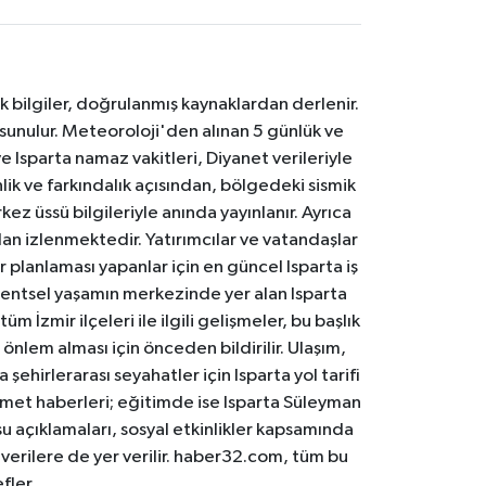
k bilgiler, doğrulanmış kaynaklardan derlenir.
 sunulur. Meteoroloji'den alınan 5 günlük ve
 Isparta namaz vakitleri, Diyanet verileriyle
lik ve farkındalık açısından, bölgedeki sismik
ez üssü bilgileriyle anında yayınlanır. Ayrıca
an izlenmektedir. Yatırımcılar ve vatandaşlar
er planlaması yapanlar için en güncel Isparta iş
. Kentsel yaşamın merkezinde yer alan Isparta
m İzmir ilçeleri ile ilgili gelişmeler, bu başlık
 önlem alması için önceden bildirilir. Ulaşım,
 şehirlerarası seyahatler için Isparta yol tarifi
 hizmet haberleri; eğitimde ise Isparta Süleyman
osu açıklamaları, sosyal etkinlikler kapsamında
n verilere de yer verilir. haber32.com, tüm bu
fler.