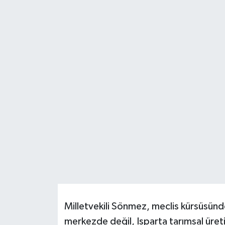
HABERDE İNSAN
İlginç
KÜLTÜR SANAT
MAGAZİN
Oyun
POLİTİKA
RESMİ İLANLAR
SAĞLIK
Milletvekili Sönmez, meclis kürsüsü
merkezde değil, Isparta tarımsal üret
Spor