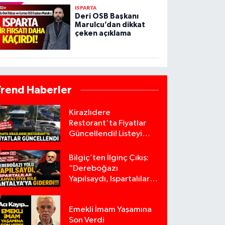
ISPARTA
Deri OSB Başkanı
Marulcu’dan dikkat
çeken açıklama
Trend Haberler
Kirazlıdere
Restorant'ta Fiyatlar
Güncellendi! Listeyi
Görenler Şaşırıyor!
Bilgiç’ten İlginç Çıkış:
“Dereboğazı
Yapılsaydı, Ispartalılar
Kahvaltıya Bile
Antalya’ya Giderdi”
Emekli İmam Yaşamına
Son Verdi