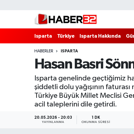
Isparta
Isparta Nöbetçi Eczaneler
Isparta
Türkiye
Isparta Hakkında
Gü
Isparta Hakkında
Isparta Hava Durumu
HABERLER
ISPARTA
Esnaf Diyor ki;
Isparta Trafik Yoğunluk Haritası
Hasan Basri Sönme
ASAYİŞ
Süper Lig Puan Durumu ve Fikstür
Isparta genelinde geçtiğimiz ha
BİLİM VE TEKNOLOJİ
Tüm Manşetler
şiddetli dolu yağışının faturas
Türkiye Büyük Millet Meclisi Ge
EĞİTİM
Son Dakika Haberleri
acil taleplerini dile getirdi.
GENEL
Haber Arşivi
20.05.2026 - 20:03
1 DK
YAYINLANMA
OKUNMA SÜRESI
Güncel