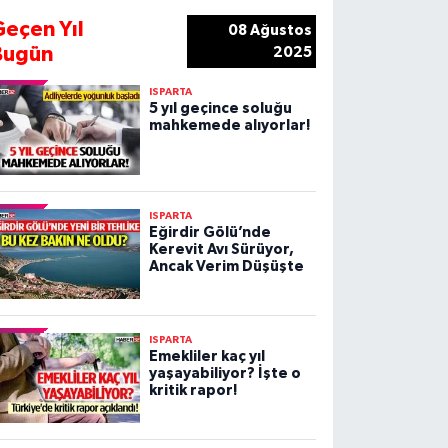
Geçen Yıl
08 Ağustos
Bugün
2025
ISPARTA
5 yıl geçince soluğu
mahkemede alıyorlar!
ISPARTA
Eğirdir Gölü’nde
Kerevit Avı Sürüyor,
Ancak Verim Düşüşte
ISPARTA
Emekliler kaç yıl
yaşayabiliyor? İşte o
kritik rapor!