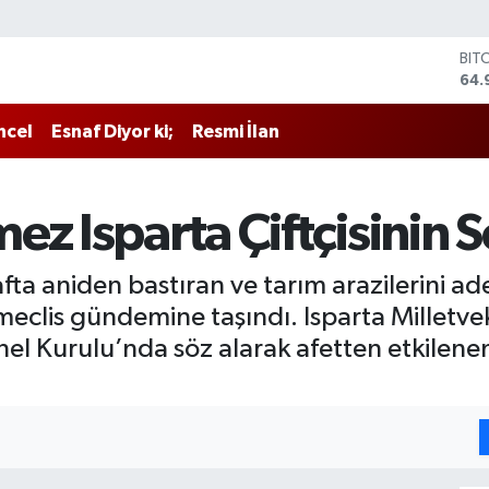
BIT
64.
DO
47,
ncel
Esnaf Diyor ki;
Resmi İlan
EU
55,
STE
64,
z Isparta Çiftçisinin S
GRA
666
BİS
fta aniden bastıran ve tarım arazilerini a
13.
ı meclis gündemine taşındı. Isparta Milletv
nel Kurulu’nda söz alarak afetten etkilenen