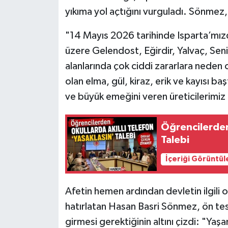
yıkıma yol açtığını vurguladı. Sönmez, 
Tarihi Yapılarımız
"14 Mayıs 2026 tarihinde Isparta’mızd
Teknoloji
üzere Gelendost, Eğirdir, Yalvaç, Seni
alanlarında çok ciddi zararlara neden
Türkiye
olan elma, gül, kiraz, erik ve kayısı ba
ve büyük emeğini veren üreticilerimiz
Yerel
Öğrencilerden
İletişim
Talebi
Künye
İçeriği Görüntül
Afetin hemen ardından devletin ilgili 
hatırlatan Hasan Basri Sönmez, ön tes
girmesi gerektiğinin altını çizdi: "Ya