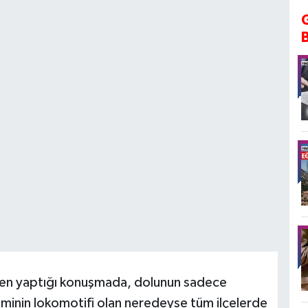
nden yaptığı konuşmada, dolunun sadece
iminin lokomotifi olan neredeyse tüm ilçelerde