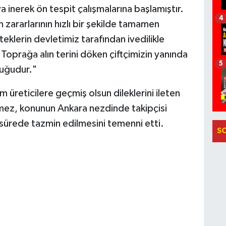
 inerek ön tespit çalışmalarına başlamıştır.
4
 zararlarının hızlı bir şekilde tamamen
eklerin devletimiz tarafından ivedilikle
oprağa alın terini döken çiftçimizin yanında
5
luğudur."
üreticilere geçmiş olsun dileklerini ileten
nmez, konunun Ankara nezdinde takipçisi
a sürede tazmin edilmesini temenni etti.
S