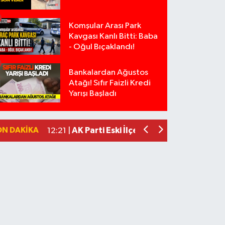
Komşular Arası Park
Kavgası Kanlı Bitti: Baba
- Oğul Bıçaklandı!
Bankalardan Ağustos
Anız Yangını Kazaya Neden Oldu: 13 Ara
17:18 |
Atağı! Sıfır Faizli Kredi
Alevlere Teslim Olan Gecekondu Kull
17:08 |
Yarışı Başladı
Yolcu Otobüsüyle Minibüsün Çarpışt
13:46 |
Faili meçhul 2 cinayet daha aydınlatıld
13:19 |
ON DAKIKA
AK Parti Eski İlçe Başkanının Aracı Kur
12:21 |