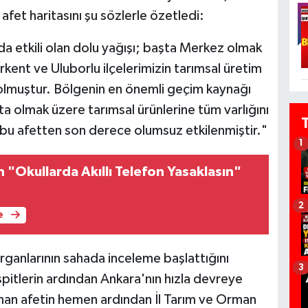
afet haritasını şu sözlerle özetledi:
a etkili olan dolu yağışı; başta Merkez olmak
rkent ve Uluborlu ilçelerimizin tarımsal üretim
 olmuştur. Bölgenin en önemli geçim kaynağı
şta olmak üzere tarımsal ürünlerine tüm varlığını
 bu afetten son derece olumsuz etkilenmiştir."
1
 "Okullarda Akıllı Telefon Yasaklasın"
2
e
organlarının sahada inceleme başlattığını
3
pitlerin ardından Ankara'nın hızla devreye
şanan afetin hemen ardından İl Tarım ve Orman