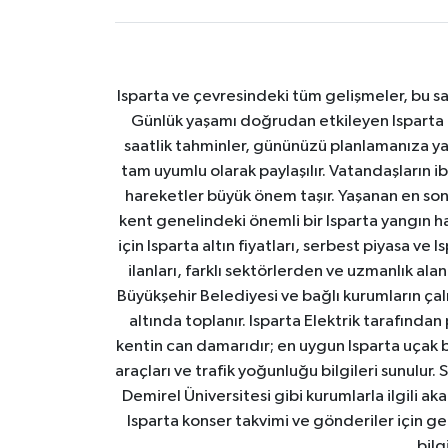
Isparta ve çevresindeki tüm gelişmeler, bu sa
Günlük yaşamı doğrudan etkileyen Isparta ha
saatlik tahminler, gününüzü planlamanıza yar
tam uyumlu olarak paylaşılır. Vatandaşların i
hareketler büyük önem taşır. Yaşanan en son I
kent genelindeki önemli bir Isparta yangın h
için Isparta altın fiyatları, serbest piyasa ve
ilanları, farklı sektörlerden ve uzmanlık al
Büyükşehir Belediyesi ve bağlı kurumların çalışm
altında toplanır. Isparta Elektrik tarafından
kentin can damarıdır; en uygun Isparta uçak bile
araçları ve trafik yoğunluğu bilgileri sunulur.
Demirel Üniversitesi gibi kurumlarla ilgili ak
Isparta konser takvimi ve gönderiler için ger
bilg