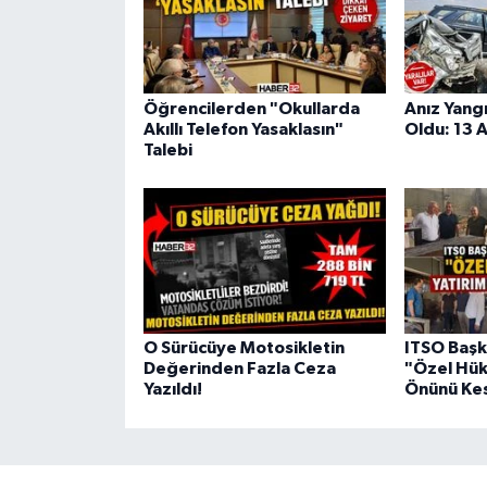
Öğrencilerden "Okullarda
Anız Yang
Akıllı Telefon Yasaklasın"
Oldu: 13 A
Talebi
O Sürücüye Motosikletin
ITSO Başk
Değerinden Fazla Ceza
"Özel Hük
Yazıldı!
Önünü Kes