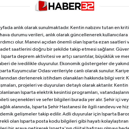
yfada anlık olarak sunulmaktadır. Kentin nabzını tutan en kriti
va durumu verileri, anlık olarak güncellenerek kullanıcılara
dımcı olur. Manevi açıdan önemli olan Isparta ezan saatleri ve
badet saatlerini doğru bir şekilde takip etmesi sağlanır. Güven
sparta deprem aktivitesi ve artçı sarsıntılar, büyüklük ve merk
aberi de ivedilikle duyurulur. Ekonomik göstergeler de yakınd
 Isparta Kuyumcular Odası verileriyle canlı olarak sunulur. Kariy
anlarından derlenerek istihdam olanakları hakkında bilgi verir
aları, projeleri ve duyuruları detaylı olarak aktarılır. Kentin tü
 planlanan Isparta elektrik kesintisi programları, vatandaşların
ti seçenekleri ve sefer bilgileri burada yer alır. Şehir içi veya
 Sağlık alanında, Isparta Şehir Hastanesi ile ilgili randevu ve
ademik gelişmeler takip edilir. Adli duyurular için Isparta Bar
ekli olan Isparta posta kodu bilgileri gibi hayatı kolaylaştıra
ileri bir araya getirerek Isparta'nın dijital hafızası olmayı hede