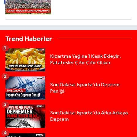
Trend Haberler
1
Kızartma Yağına 1 Kaşık Ekleyin,
Patatesler Çıtır Çıtır Olsun
2
Son Dakika: Isparta’da Deprem
Paniği
3
Son Dakika: Isparta’da Arka Arkaya
Deprem
4