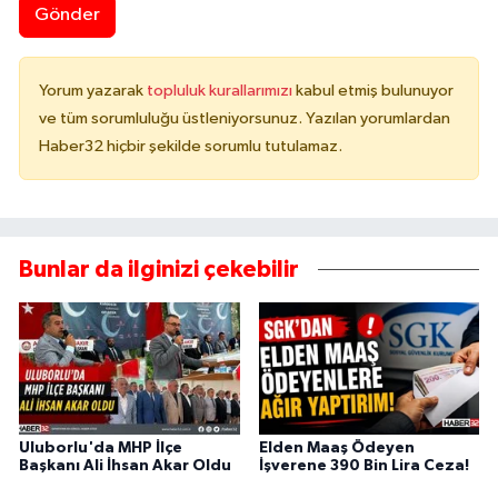
Gönder
Yorum yazarak
topluluk kurallarımızı
kabul etmiş bulunuyor
ve tüm sorumluluğu üstleniyorsunuz. Yazılan yorumlardan
Haber32 hiçbir şekilde sorumlu tutulamaz.
Bunlar da ilginizi çekebilir
Uluborlu'da MHP İlçe
Elden Maaş Ödeyen
Başkanı Ali İhsan Akar Oldu
İşverene 390 Bin Lira Ceza!