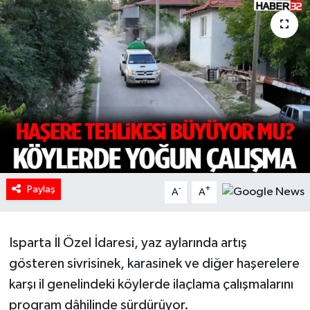
HABERDE İNSAN
İlginç
KÜLTÜR SANAT
MAGAZİN
Oyun
Paylaş
-
+
A
A
POLİTİKA
RESMİ İLANLAR
Isparta İl Özel İdaresi, yaz aylarında artış
gösteren sivrisinek, karasinek ve diğer haşerelere
SAĞLIK
karşı il genelindeki köylerde ilaçlama çalışmalarını
program dâhilinde sürdürüyor.
Spor