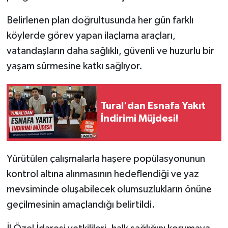
Belirlenen plan doğrultusunda her gün farklı
Tarihi Yapılarımız
köylerde görev yapan ilaçlama araçları,
Teknoloji
vatandaşların daha sağlıklı, güvenli ve huzurlu bir
yaşam sürmesine katkı sağlıyor.
Türkiye
Yerel
Tural'dan Esnafa Yakıt
İndirimi Müjdesi!
İletişim
Künye
Yürütülen çalışmalarla haşere popülasyonunun
kontrol altına alınmasının hedeflendiği ve yaz
mevsiminde oluşabilecek olumsuzlukların önüne
geçilmesinin amaçlandığı belirtildi.