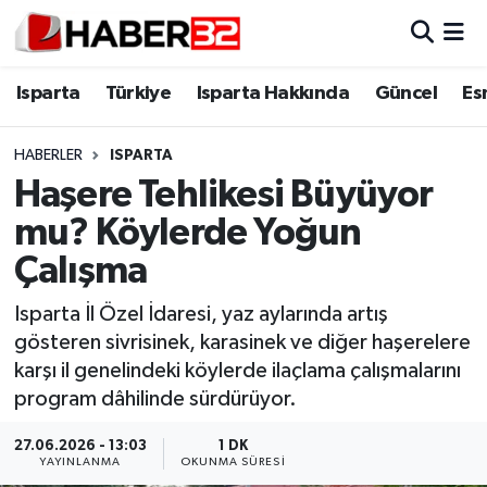
Isparta
Isparta Nöbetçi Eczaneler
Isparta
Türkiye
Isparta Hakkında
Güncel
Es
Isparta Hakkında
Isparta Hava Durumu
HABERLER
ISPARTA
Haşere Tehlikesi Büyüyor
Esnaf Diyor ki;
Isparta Trafik Yoğunluk Haritası
mu? Köylerde Yoğun
ASAYİŞ
Süper Lig Puan Durumu ve Fikstür
Çalışma
BİLİM VE TEKNOLOJİ
Tüm Manşetler
Isparta İl Özel İdaresi, yaz aylarında artış
gösteren sivrisinek, karasinek ve diğer haşerelere
EĞİTİM
Son Dakika Haberleri
karşı il genelindeki köylerde ilaçlama çalışmalarını
program dâhilinde sürdürüyor.
GENEL
Haber Arşivi
27.06.2026 - 13:03
1 DK
YAYINLANMA
OKUNMA SÜRESI
Güncel