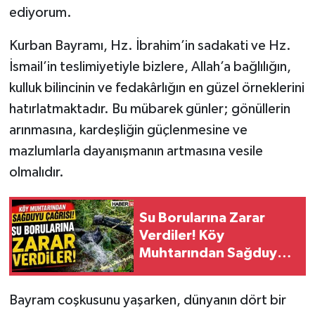
ediyorum.
Tarihi Yapılarımız
Kurban Bayramı, Hz. İbrahim’in sadakati ve Hz.
İsmail’in teslimiyetiyle bizlere, Allah’a bağlılığın,
Teknoloji
kulluk bilincinin ve fedakârlığın en güzel örneklerini
Türkiye
hatırlatmaktadır. Bu mübarek günler; gönüllerin
arınmasına, kardeşliğin güçlenmesine ve
Yerel
mazlumlarla dayanışmanın artmasına vesile
olmalıdır.
İletişim
Künye
Su Borularına Zarar
Verdiler! Köy
Muhtarından Sağduyu
Çağrısı!
Bayram coşkusunu yaşarken, dünyanın dört bir