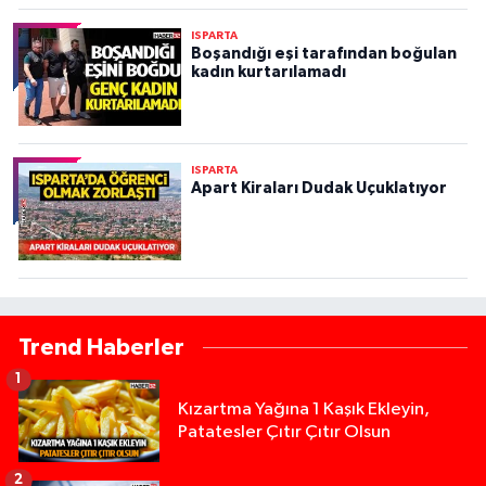
ISPARTA
Boşandığı eşi tarafından boğulan
kadın kurtarılamadı
ISPARTA
Apart Kiraları Dudak Uçuklatıyor
Trend Haberler
1
Kızartma Yağına 1 Kaşık Ekleyin,
Patatesler Çıtır Çıtır Olsun
2