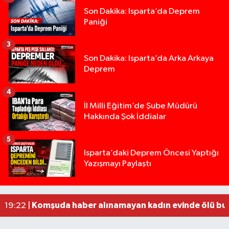
Son Dakika: Isparta’da Deprem
Paniği
3
Son Dakika: Isparta’da Arka Arkaya
Deprem
4
İl Milli Eğitim’de Şube Müdürü
Hakkında Şok İddialar
5
Yığılca'da kardeşler arasındaki silahlı kavgada 
13:00 |
Isparta’daki Deprem Öncesi Yaptığı
Yazışmayı Paylaştı
Tur teknesi çalışanlarının birbirine girdiği kavga
12:48 |
MOTOSİKLETLE ÇARPIŞAN OTOMOBİL GÜL HEYKE
02:26 |
Alzheimer Hastası Adamdan Saatlerdir Haber A
20:12 |
Komşuda haber alınamayan kadın evinde ölü bu
19:22 |