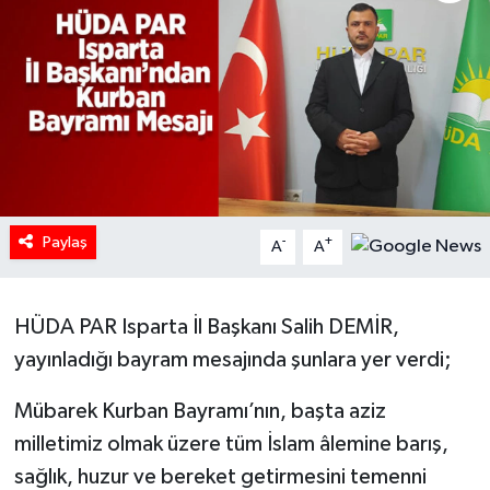
HABERDE İNSAN
İlginç
KÜLTÜR SANAT
MAGAZİN
Paylaş
-
+
A
A
Oyun
POLİTİKA
HÜDA PAR Isparta İl Başkanı Salih DEMİR,
yayınladığı bayram mesajında şunlara yer verdi;
RESMİ İLANLAR
Mübarek Kurban Bayramı’nın, başta aziz
SAĞLIK
milletimiz olmak üzere tüm İslam âlemine barış,
sağlık, huzur ve bereket getirmesini temenni
Spor