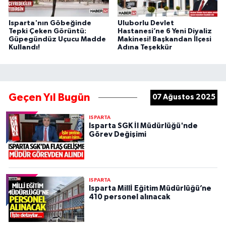
Isparta'nın Göbeğinde
Uluborlu Devlet
Tepki Çeken Görüntü:
Hastanesi’ne 6 Yeni Diyaliz
Güpegündüz Uçucu Madde
Makinesi! Başkandan İlçesi
Kullandı!
Adına Teşekkür
Geçen Yıl Bugün
07 Ağustos 2025
ISPARTA
Isparta SGK İl Müdürlüğü'nde
Görev Değişimi
ISPARTA
Isparta Millİ Eğitim Müdürlüğü’ne
410 personel alınacak