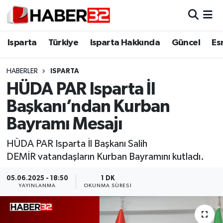
Isparta
Isparta Nöbetçi Eczaneler
Isparta
Türkiye
Isparta Hakkında
Güncel
Es
Isparta Hakkında
Isparta Hava Durumu
HABERLER
ISPARTA
HÜDA PAR Isparta İl
Esnaf Diyor ki;
Isparta Trafik Yoğunluk Haritası
Başkanı’ndan Kurban
ASAYİŞ
Süper Lig Puan Durumu ve Fikstür
Bayramı Mesajı
BİLİM VE TEKNOLOJİ
Tüm Manşetler
HÜDA PAR Isparta İl Başkanı Salih
DEMİR vatandaşların Kurban Bayramını kutladı.
EĞİTİM
Son Dakika Haberleri
05.06.2025 - 18:50
1 DK
YAYINLANMA
OKUNMA SÜRESI
GENEL
Haber Arşivi
Güncel